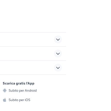
umenti
toca strumenti musicali
a
sardegna
cuccioli cane latina
sports e hobby
pianoforte mezza coda
a
Scarica gratis l'App
Animali
yamaha
Subito per Android
ento e
errara
Accessori per animali
roland mc
hi
Subito per iOS
Musica e Film
omestici