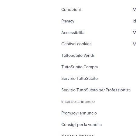
Accessori Moto
Terreni e rustic
Condizioni
M
Nautica
Garage e box
Privacy
I
Caravan e Camper
Loft, mansarde 
Accessibilità
M
Veicoli commerciali
Case vacanza
Gestisci cookies
M
Uffici e Locali
TuttoSubito Vendi
commerciali
TuttoSubito Compra
Servizio TuttoSubito
Servizio TuttoSubito per Professionisti
Inserisci annuncio
Promuovi annuncio
Consigli per la vendita
Negozi e Aziende