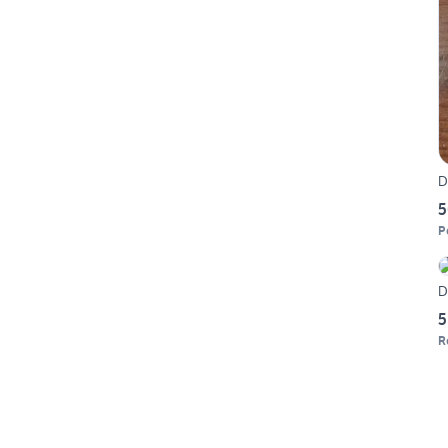
D
5
P
D
5
R