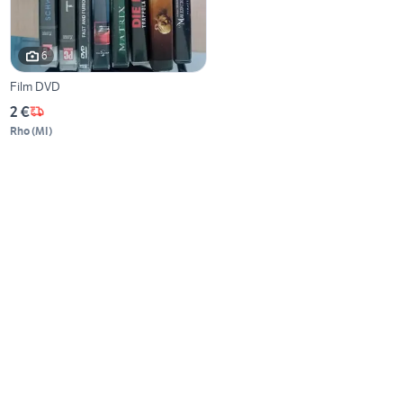
6
Film DVD
2 €
Rho
(
MI
)