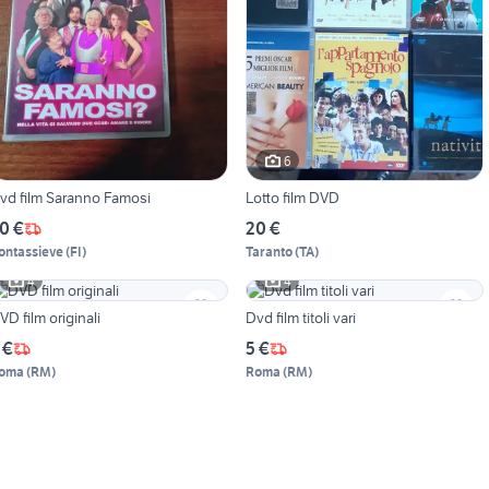
6
vd film Saranno Famosi
Lotto film DVD
0 €
20 €
ontassieve
(
FI
)
Taranto
(
TA
)
4
4
VD film originali
Dvd film titoli vari
 €
5 €
oma
(
RM
)
Roma
(
RM
)