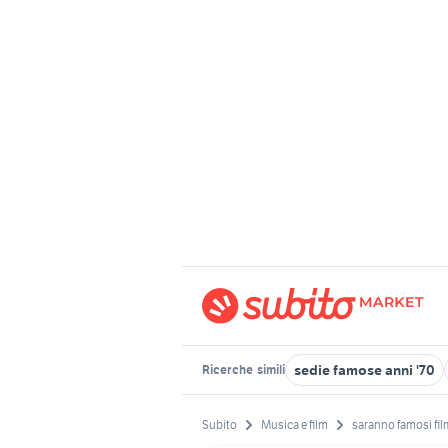
sedie famose anni '70
Ricerche
simili
Subito
Musica e film
saranno famosi fil