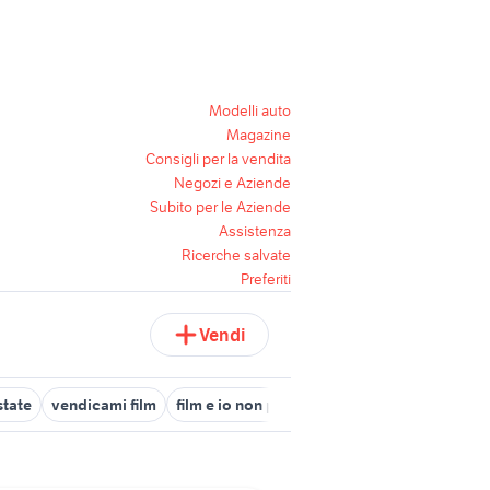
Modelli auto
Magazine
Consigli per la vendita
Negozi e Aziende
Subito per le Aziende
Assistenza
Ricerche salvate
Preferiti
Vendi
state
vendicami film
film e io non pago
immortals film
full fi