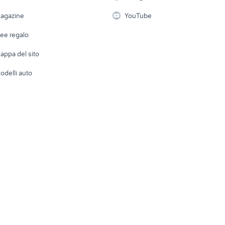
i
Fotografia
Giardino 
agazine
YouTube
Attrezzature di lavoro
Telefonia
Abbigli
dee regalo
Accesso
e altro
appa del sito
Tutto per
odelli auto