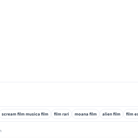
scream film musica film
film rari
moana film
alien film
film e
m