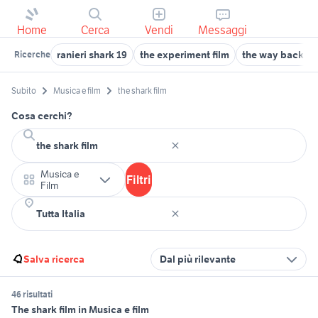
Home
Cerca
Vendi
Messaggi
ranieri shark 19
the experiment film
the way back fi
Ricerche
Subito
Musica e film
the shark film
Cosa cerchi?
Musica e
Filtri
Film
Salva ricerca
Dal più rilevante
46 risultati
The shark film in Musica e film