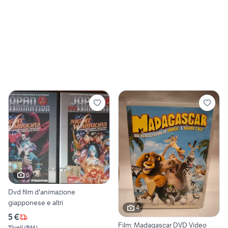
6
Dvd film d'animazione
giapponese e altri
4
5 €
Film: Madagascar DVD Video
Tivoli
(
RM
)