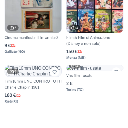
6
4
Cinema manifestini film anni 50
Film & Film di Animazione
(Disney e non solo)
9 €
150 €
Galliate
(
NO
)
Monza
(
MB
)
4
6
Vhs film - usate
Film 16mm UNO CONTRO TUTTI
2 €
Charlie Chaplin 1961
Torino
(
TO
)
160 €
Rieti
(
RI
)