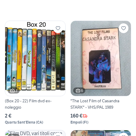
2
6
(Box 20 - 22) Film dvd ex-
"The Lost Film of Casandra
noleggio
STARK" - VHS/PAL 1989
2 €
160 €
Quartu Sant'Elena
(
CA
)
Empoli
(
FI
)