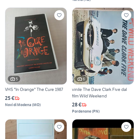
5
6
VHS "In Orange" The Cure 1987
vinile The Dave Clark Five dal
film Wild Weekend
25 €
28 €
Novi di Modena
(
MO
)
Pordenone
(
PN
)