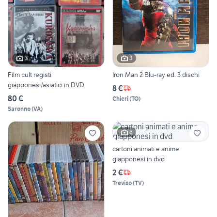
3
3
Film cult registi
Iron Man 2 Blu-ray ed. 3 dischi
giapponesi/asiatici in DVD
8 €
80 €
Chieri
(
TO
)
Saronno
(
VA
)
6
cartoni animati e anime
giapponesi in dvd
2 €
Treviso
(
TV
)