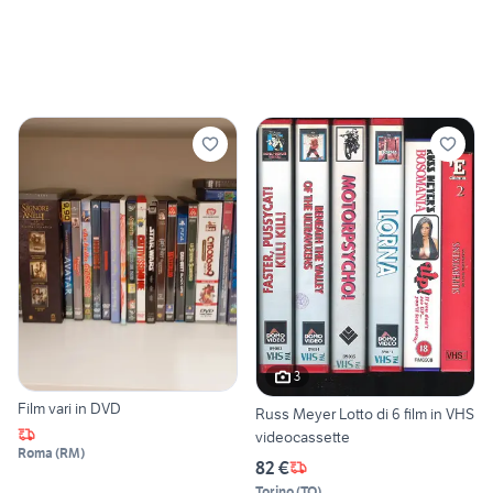
3
Film vari in DVD
Russ Meyer Lotto di 6 film in VHS
videocassette
Roma
(
RM
)
82 €
Torino
(
TO
)