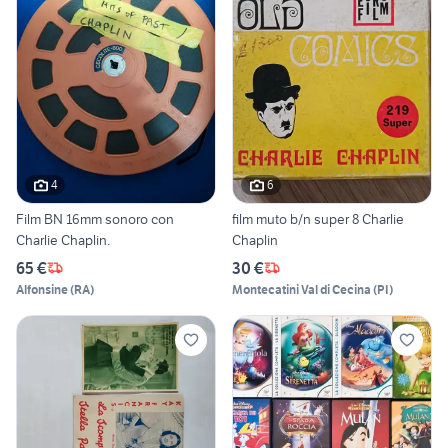
4
6
Film BN 16mm sonoro con
film muto b/n super 8 Charlie
Charlie Chaplin.
Chaplin
65 €
30 €
Alfonsine
(
RA
)
Montecatini Val di Cecina
(
PI
)