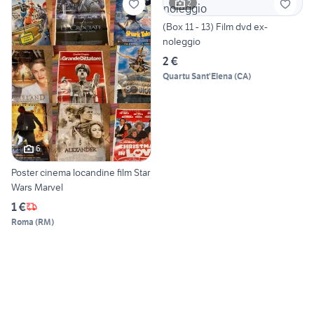
2
(Box 11 - 13) Film dvd ex-
noleggio
2 €
Quartu Sant'Elena
(
CA
)
6
Poster cinema locandine film Star
Wars Marvel
1 €
Roma
(
RM
)