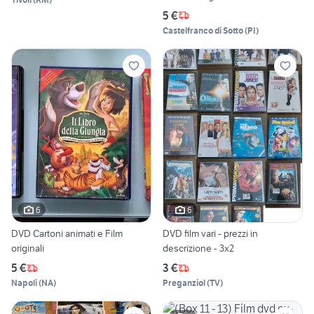
5 €
Castelfranco di Sotto
(
PI
)
6
6
DVD Cartoni animati e Film
DVD film vari - prezzi in
originali
descrizione - 3x2
5 €
3 €
Napoli
(
NA
)
Preganziol
(
TV
)