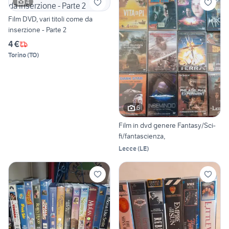
4
Film DVD, vari titoli come da
inserzione - Parte 2
4 €
Torino
(
TO
)
6
Film in dvd genere Fantasy/Sci-
fi/fantascienza,
Lecce
(
LE
)