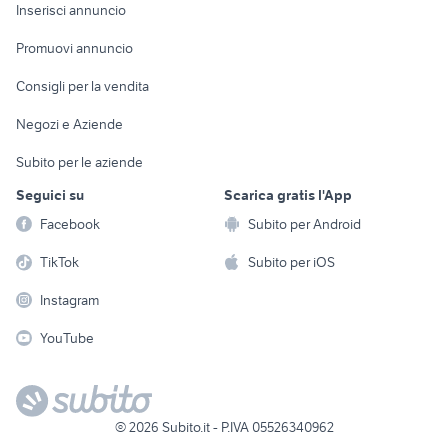
Console e
Accessori per
Casalinghi
Inserisci annuncio
Videogiochi
animali
Elettrodomestici
Promuovi annuncio
Audio/Video
Musica e Film
Giardino e Fai da te
Consigli per la vendita
Fotografia
Libri e Riviste
Abbigliamento e
Negozi e Aziende
Telefonia
Strumenti Musicali
Accessori
Subito per le aziende
Sports
Tutto per i bambini
Seguici su
Scarica gratis l'App
Biciclette
Facebook
Subito per Android
Collezionismo
TikTok
Subito per iOS
Instagram
YouTube
©
2026
Subito.it - P.IVA 05526340962