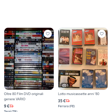
2
Oltre 80 Film DVD originali
Lotto musicassette anni '80
genere VARIO
35 €
9 €
Ferrara
(
FE
)
Terni
(
TR
)