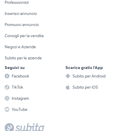
Informatica
Animali
Professionisti
Arredamento e
Console e
Accessori per
Casalinghi
Inserisci annuncio
Videogiochi
animali
Elettrodomestici
Promuovi annuncio
Audio/Video
Musica e Film
Giardino e Fai da te
Consigli per la vendita
Fotografia
Libri e Riviste
Abbigliamento e
Negozi e Aziende
Telefonia
Strumenti Musicali
Accessori
Subito per le aziende
Sports
Tutto per i bambini
Seguici su
Scarica gratis l'App
Biciclette
Facebook
Subito per Android
Collezionismo
TikTok
Subito per iOS
Instagram
YouTube