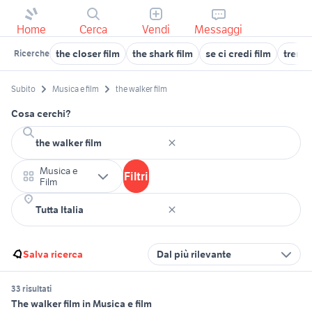
Home
Cerca
Vendi
Messaggi
the closer film
the shark film
se ci credi film
tremor
Ricerche
Subito
Musica e film
the walker film
Cosa cerchi?
Musica e
Filtri
Film
Salva ricerca
Dal più rilevante
33 risultati
The walker film in Musica e film