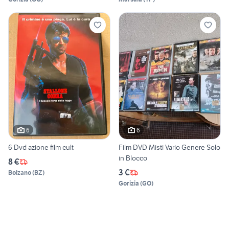
6
6
6 Dvd azione film cult
Film DVD Misti Vario Genere Solo
in Blocco
8 €
3 €
Bolzano
(
BZ
)
Gorizia
(
GO
)