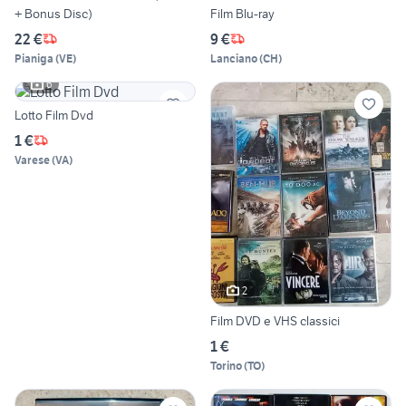
+ Bonus Disc)
Film Blu-ray
22 €
9 €
Pianiga
(
VE
)
Lanciano
(
CH
)
6
Lotto Film Dvd
1 €
Varese
(
VA
)
2
Film DVD e VHS classici
1 €
Torino
(
TO
)