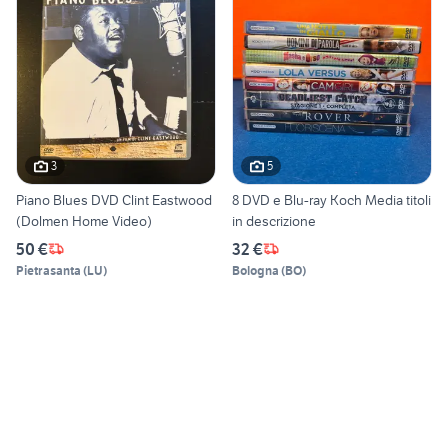
3
5
Piano Blues DVD Clint Eastwood
8 DVD e Blu-ray Koch Media titoli
(Dolmen Home Video)
in descrizione
50 €
32 €
Pietrasanta
(
LU
)
Bologna
(
BO
)