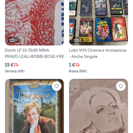
6
2
Dischi LP 33-70/80 MINA-
Lotto VHS Cinema e Animazione
PRAVO-LEALI-BOBBI-BOSE-FRE
- Anche Singole
15 €
1 €
Verona
(
VR
)
Roma
(
RM
)