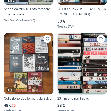
6
6
Scena dal film III - Foto fotocard
LOTTO n. 26 VHS - FILM E ROCK
cinema poster
(CONCERTI E ALTRO)
San Dona' di Piave
(
VE
)
50 €
Treviso
(
TV
)
2
Collezione dvd formata da 8 dvd
23 film originali in dvd
49 €
23 €
Gorizia
(
GO
)
Marsala
(
TP
)