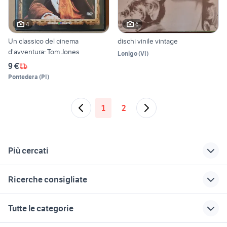
4
6
Un classico del cinema
dischi vinile vintage
d'avventura: Tom Jones
Lonigo
(
VI
)
9 €
Pontedera
(
PI
)
1
2
Più cercati
Correlati
Richerche simili
Suggerimenti
Ricerche consigliate
ddj 800 usata
mandolino antico
cornetta
microfono shure beta 58a
silent piano strumenti musicali
fender stratocaster
yamaha stagepas
bongo tamburo
Tutte le categorie
usata
300
chitarre agrigento strumenti
casse proel
strumenti musicali maglie
musicali
clone hammond
korg
amplificatore