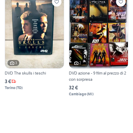
3
2
DVD The skulls i teschi
DVD azione - 9 film al prezzo di 2
con sorpresa
3 €
32 €
Torino
(
TO
)
Cambiago
(
MI
)