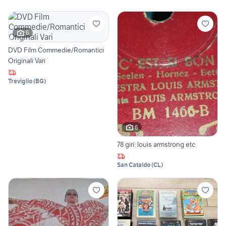
6
DVD Film Commedie/Romantici
Originali Vari
Treviglio
(
BG
)
6
78 giri: louis armstrong etc
San Cataldo
(
CL
)