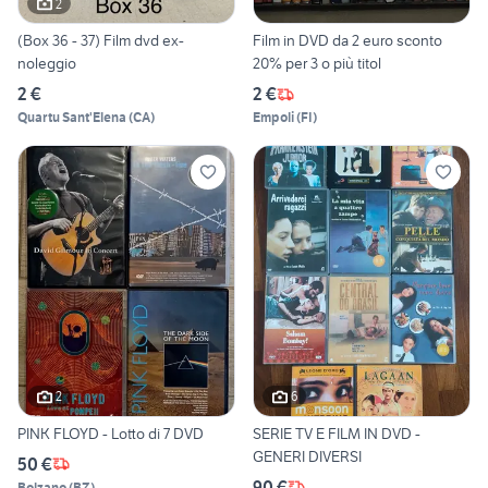
2
(Box 36 - 37) Film dvd ex-
Film in DVD da 2 euro sconto
noleggio
20% per 3 o più titol
2 €
2 €
Quartu Sant'Elena
(
CA
)
Empoli
(
FI
)
2
6
PINK FLOYD - Lotto di 7 DVD
SERIE TV E FILM IN DVD -
GENERI DIVERSI
50 €
90 €
Bolzano
(
BZ
)