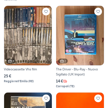
3
2
Videocassette Vhs film
The Driver - Blu-Ray - Nuovo
Sigillato (UK Import)
25 €
14 €
Reggio nell'Emilia
(
RE
)
Corropoli
(
TE
)