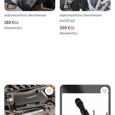
2
2
radiomicrofono Sennheiser
radiomicrofono Sennheiser
ew100 g3
180 €
300 €
Niscemi
(
CL
)
Niscemi
(
CL
)