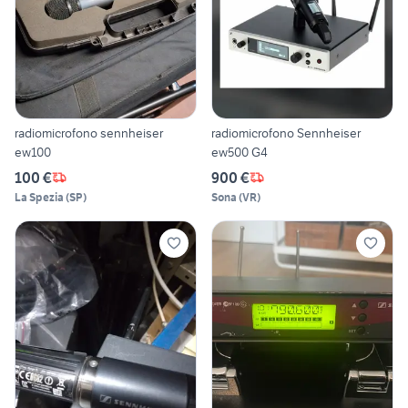
radiomicrofono sennheiser
radiomicrofono Sennheiser
ew100
ew500 G4
100 €
900 €
La Spezia
(
SP
)
Sona
(
VR
)