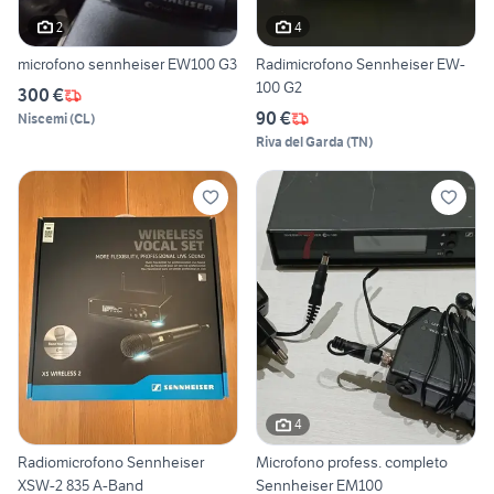
2
4
microfono sennheiser EW100 G3
Radimicrofono Sennheiser EW-
100 G2
300 €
90 €
Niscemi
(
CL
)
Riva del Garda
(
TN
)
4
Radiomicrofono Sennheiser
Microfono profess. completo
XSW-2 835 A-Band
Sennheiser EM100