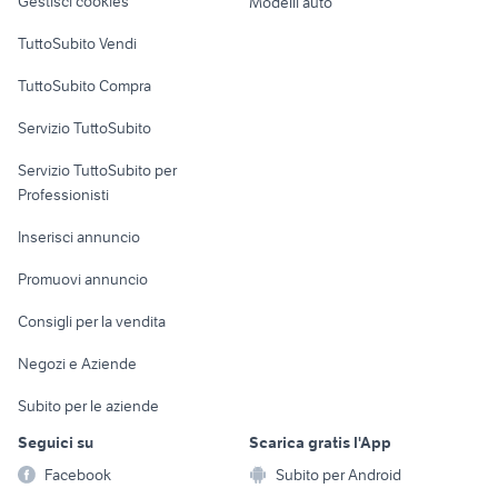
Gestisci cookies
Modelli auto
Case vacanza
TuttoSubito Vendi
Uffici e Locali
TuttoSubito Compra
commerciali
Servizio TuttoSubito
elettronica
per la casa e la
sports e hobby
Servizio TuttoSubito per
persona
Informatica
Animali
Professionisti
Arredamento e
Console e
Accessori per
Casalinghi
Inserisci annuncio
Videogiochi
animali
Elettrodomestici
Promuovi annuncio
Audio/Video
Musica e Film
Giardino e Fai da te
Consigli per la vendita
Fotografia
Libri e Riviste
Abbigliamento e
Negozi e Aziende
Telefonia
Strumenti Musicali
Accessori
Subito per le aziende
Sports
Tutto per i bambini
Seguici su
Scarica gratis l'App
Biciclette
Facebook
Subito per Android