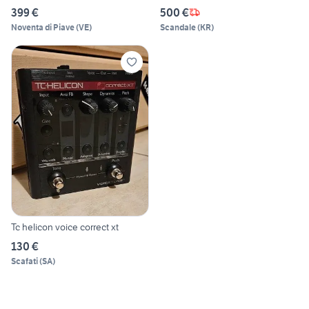
"SENNHEISER" (NUOVO)
399 €
500 €
Noventa di Piave
(
VE
)
Scandale
(
KR
)
Tc helicon voice correct xt
130 €
Scafati
(
SA
)