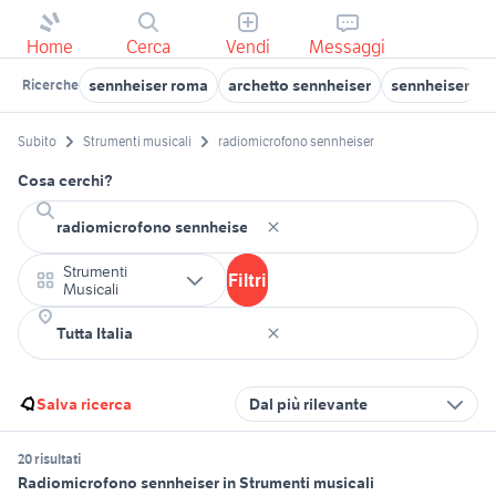
Home
Cerca
Vendi
Messaggi
sennheiser roma
archetto sennheiser
sennheiser
Ricerche
Subito
Strumenti musicali
radiomicrofono sennheiser
Cosa cerchi?
Strumenti
Filtri
Musicali
Salva ricerca
Dal più rilevante
20 risultati
Radiomicrofono sennheiser in Strumenti musicali