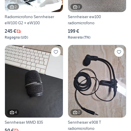
2
3
Radiomicrofono Sennheiser
Sennheiser ew100
eW100 G2 + eW100
radiomicrofono
245 €
199 €
Ragogna
(
UD
)
Rovereto
(
TN
)
4
2
Sennheiser MMD 835
Sennheiser e908 T
radiomicrofono
50 €