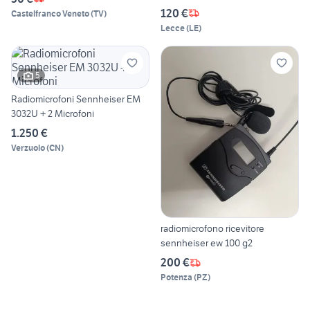
120 €
Castelfranco Veneto
(
TV
)
Lecce
(
LE
)
5
Radiomicrofoni Sennheiser EM
3032U + 2 Microfoni
1.250 €
Verzuolo
(
CN
)
radiomicrofono ricevitore
sennheiser ew 100 g2
200 €
Potenza
(
PZ
)