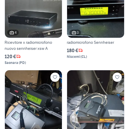
4
3
Ricevitore x radiomicrofono
radiomicrofono Sennheiser
nuovo sennheiser xsw A
180 €
120 €
Niscemi
(
CL
)
Saonara
(
PD
)