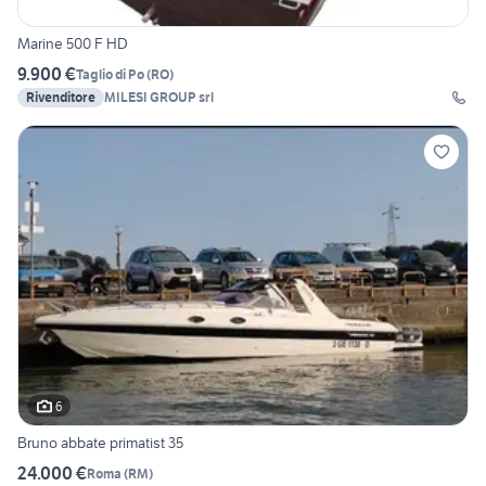
Marine 500 F HD
9.900 €
Taglio di Po
(
RO
)
Rivenditore
MILESI GROUP srl
6
Bruno abbate primatist 35
24.000 €
Roma
(
RM
)