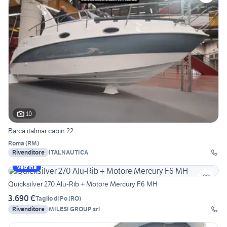
10
Barca italmar cabin 22
Roma
(
RM
)
Rivenditore
ITALNAUTICA
Vetrina
Quicksilver 270 Alu-Rib + Motore Mercury F6 MH
3.690 €
Taglio di Po
(
RO
)
Rivenditore
MILESI GROUP srl