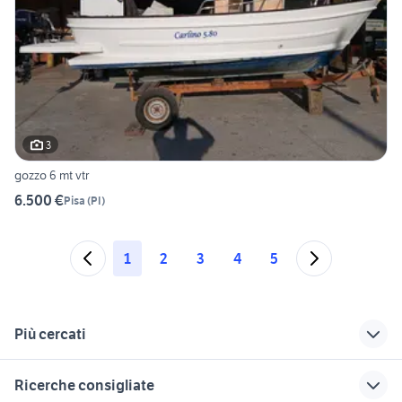
3
gozzo 6 mt vtr
6.500 €
Pisa
(
PI
)
1
2
3
4
5
Più cercati
Correlati
Richerche simili
Suggerimenti
Ricerche consigliate
mt 11
fiart oasi 22
timone a ruota