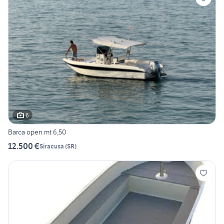
6
Barca open mt 6,50
12.500 €
Siracusa
(
SR
)