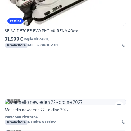
Vetrina
SELVA D.570 FB EVO PKG MURENA 40xsr
31.900 €
Taglio di Po
(
RO
)
Rivenditore
MILESI GROUP srl
21
Marinello new eden 22 - ordine 2027
Ponte San Pietro
(
BG
)
Rivenditore
Nautica Massimo
30