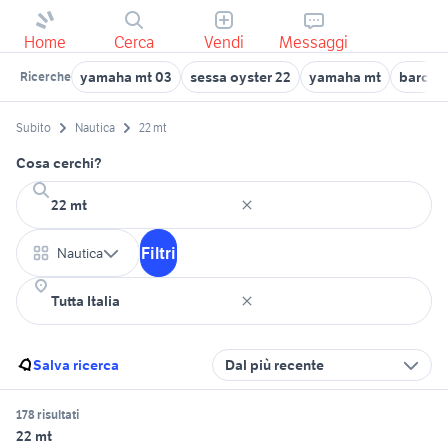
Home
Cerca
Vendi
Messaggi
yamaha mt 03
sessa oyster 22
yamaha mt
barca 
Ricerche
Subito
Nautica
22 mt
Cosa cerchi?
Filtri
Nautica
Salva ricerca
Dal più recente
178 risultati
22 mt