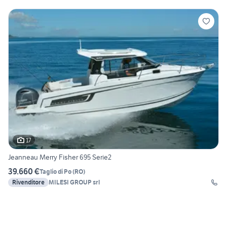
17
Jeanneau Merry Fisher 695 Serie2
39.660 €
Taglio di Po
(
RO
)
Rivenditore
MILESI GROUP srl