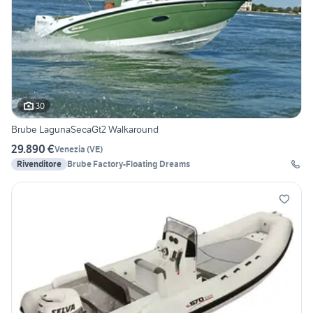
30
Brube LagunaSecaGt2 Walkaround
29.890 €
Venezia
(
VE
)
Rivenditore
Brube Factory-Floating Dreams