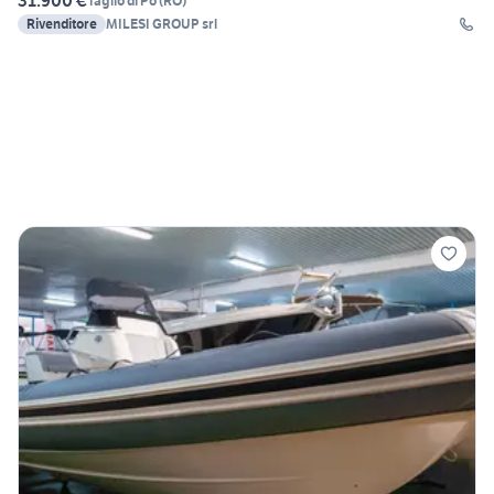
31.900 €
Taglio di Po
(
RO
)
Rivenditore
MILESI GROUP srl