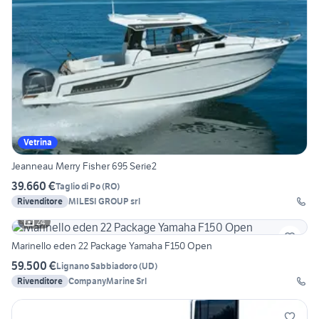
Vetrina
Jeanneau Merry Fisher 695 Serie2
39.660 €
Taglio di Po
(
RO
)
Rivenditore
MILESI GROUP srl
24
Marinello eden 22 Package Yamaha F150 Open
59.500 €
Lignano Sabbiadoro
(
UD
)
Rivenditore
CompanyMarine Srl