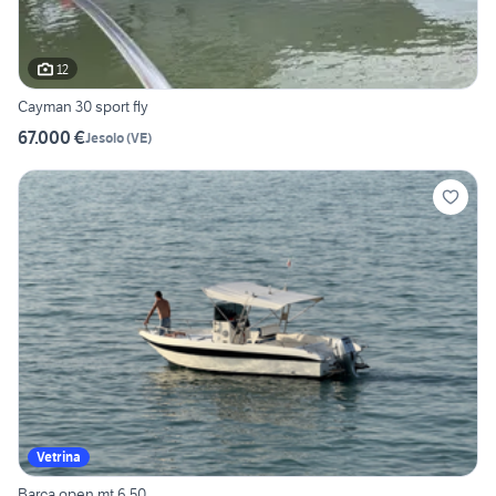
12
Cayman 30 sport fly
67.000 €
Jesolo
(
VE
)
Vetrina
Barca open mt 6,50