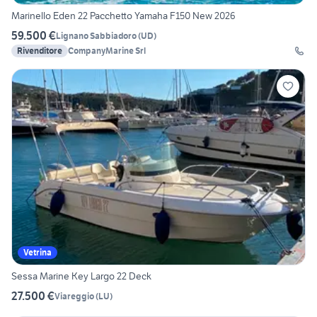
Marinello Eden 22 Pacchetto Yamaha F150 New 2026
59.500 €
Lignano Sabbiadoro
(
UD
)
Rivenditore
CompanyMarine Srl
Vetrina
Sessa Marine Key Largo 22 Deck
27.500 €
Viareggio
(
LU
)