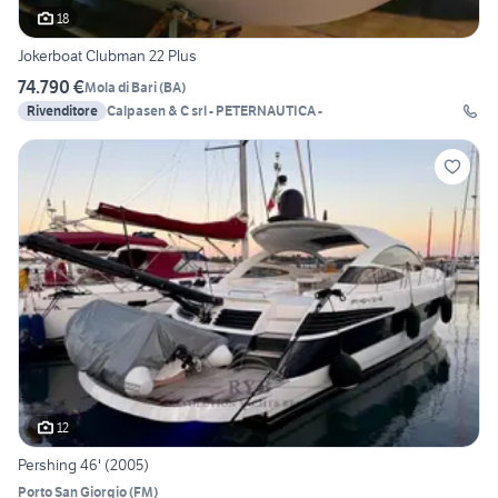
18
Jokerboat Clubman 22 Plus
74.790 €
Mola di Bari
(
BA
)
Rivenditore
Calpasen & C srl - PETERNAUTICA -
12
Pershing 46' (2005)
Porto San Giorgio
(
FM
)