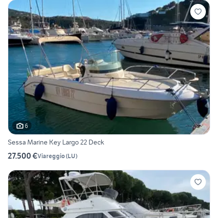
6
Sessa Marine Key Largo 22 Deck
27.500 €
Viareggio
(
LU
)