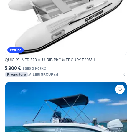
Vetrina
QUICKSILVER 320 ALU-RIB PKG MERCURY F20MH
5.900 €
Taglio di Po
(
RO
)
Rivenditore
MILESI GROUP srl