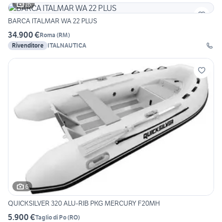
16
BARCA ITALMAR WA 22 PLUS
34.900 €
Roma
(
RM
)
Rivenditore
ITALNAUTICA
6
QUICKSILVER 320 ALU-RIB PKG MERCURY F20MH
5.900 €
Taglio di Po
(
RO
)