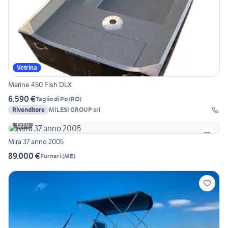
Vetrina
Marine 450 Fish DLX
6.590 €
Taglio di Po
(
RO
)
Rivenditore
MILESI GROUP srl
6
Mira 37 anno 2005
89.000 €
Furnari
(
ME
)