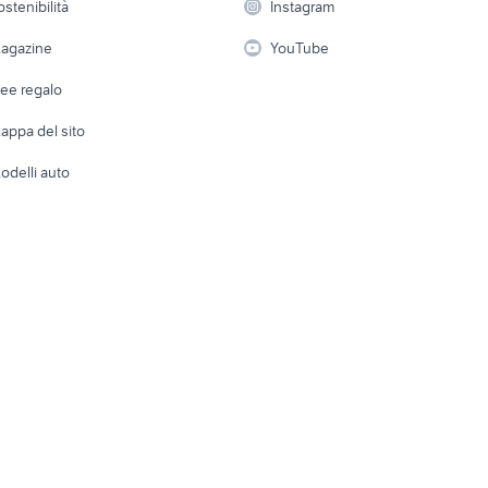
ostenibilità
Instagram
lavoro
i
Fotografia
Giardino 
agazine
YouTube
Attrezzature di lavoro
Telefonia
Abbigli
dee regalo
Accesso
e altro
appa del sito
Tutto per
odelli auto