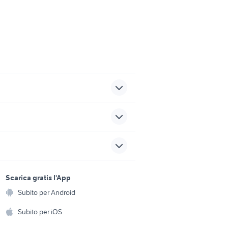
no
semicabinato nuovo in
offerta
cabinato in campania
sports e hobby
a
Scarica gratis l'App
Animali
anise
yamaha 25 j nautica
Subito per Android
ento e
Accessori per animali
hi
Subito per iOS
motoscafi latina e provincia
Musica e Film
omestici