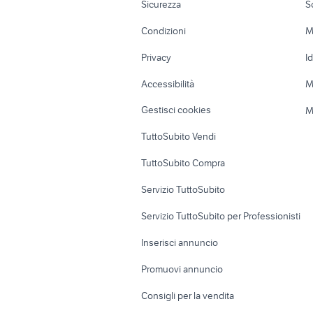
Sicurezza
S
Accessori Moto
Terreni e rustic
Condizioni
M
Nautica
Garage e box
Privacy
I
Caravan e Camper
Loft, mansarde 
Accessibilità
M
Veicoli commerciali
Case vacanza
Gestisci cookies
M
Uffici e Locali
TuttoSubito Vendi
commerciali
TuttoSubito Compra
Servizio TuttoSubito
Servizio TuttoSubito per Professionisti
Inserisci annuncio
Promuovi annuncio
Consigli per la vendita