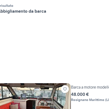
 risultato
bbigliamento da barca
Barca a motore model
48.000 €
Rosignano Marittimo
(
L