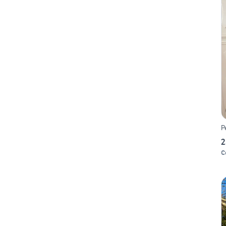
P
2
C