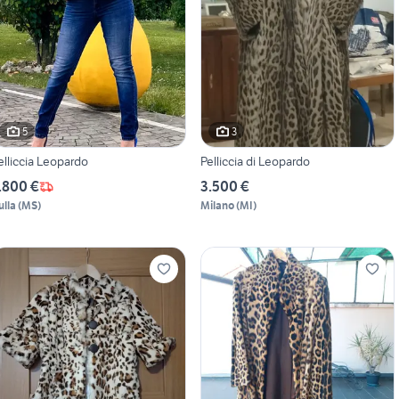
5
3
elliccia Leopardo
Pelliccia di Leopardo
.800 €
3.500 €
ulla
(
MS
)
Milano
(
MI
)