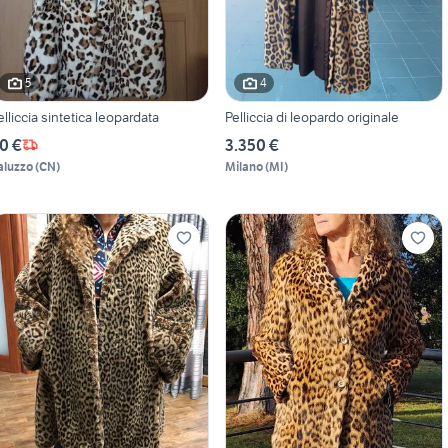
5
4
elliccia sintetica leopardata
Pelliccia di leopardo originale
0 €
3.350 €
aluzzo
(
CN
)
Milano
(
MI
)