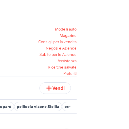
Modelli auto
Magazine
Consigli per la vendita
Negozi e Aziende
Subito per le Aziende
Assistenza
Ricerche salvate
Preferiti
Vendi
eopard
pelliccia visone Sicilia
ermellino pelliccia
pelliccia gr