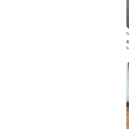
P
4
S