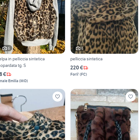
6
6
elpa in pelliccia sintetica
pelliccia sintetica
eopardata tg. S
220 €
8 €
Forli'
(
FC
)
inale Emilia
(
MO
)