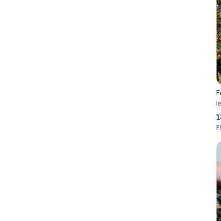
F
l
1
F