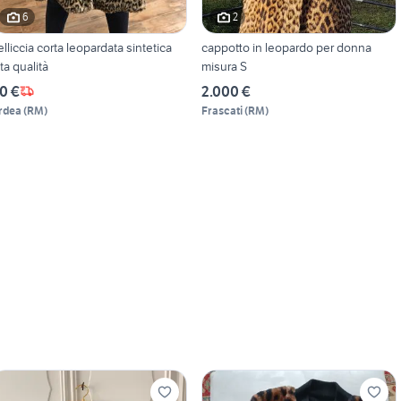
6
2
elliccia corta leopardata sintetica
cappotto in leopardo per donna
lta qualità
misura S
0 €
2.000 €
rdea
(
RM
)
Frascati
(
RM
)