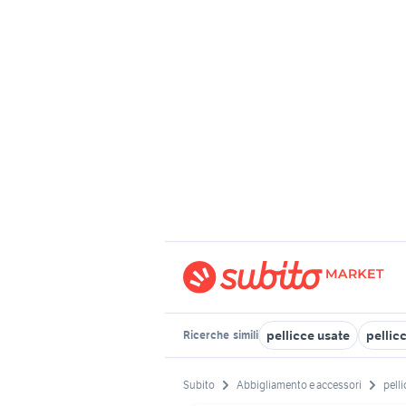
pellicce usate
pellicc
Ricerche
simili
Subito
Abbigliamento e accessori
pelli