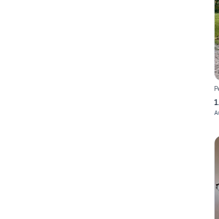
P
1
A