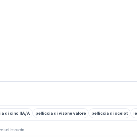
ia di cincillÃƒÂ
pelliccia di visone valore
pelliccia di ocelot
l
ccia di leopardo