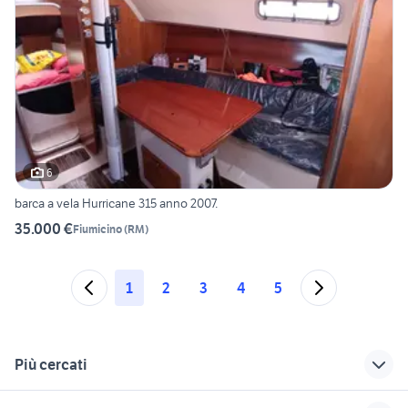
6
barca a vela Hurricane 315 anno 2007.
35.000 €
Fiumicino
(
RM
)
1
2
3
4
5
Più cercati
Correlati
Richerche simili
Suggerimenti