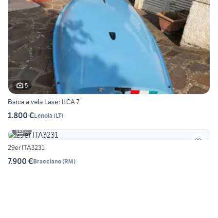
5
Barca a vela Laser ILCA 7
1.800 €
Lenola
(
LT
)
4
29er ITA3231
7.900 €
Bracciano
(
RM
)