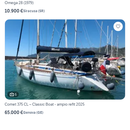
Omega 28 (1979)
10.900 €
Siracusa
(
SR
)
6
Comet 375 CL – Classic Boat - ampio refit 2025
65.000 €
Genova
(
GE
)