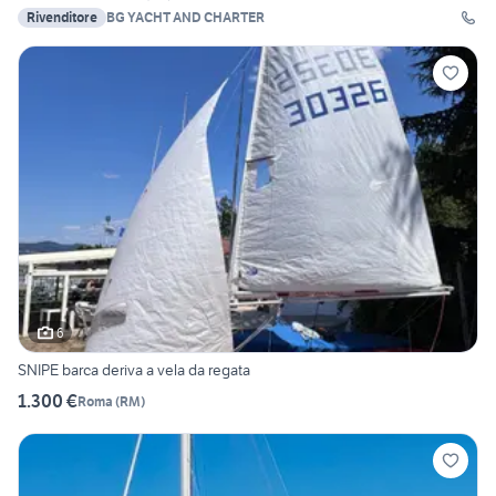
Rivenditore
BG YACHT AND CHARTER
6
SNIPE barca deriva a vela da regata
1.300 €
Roma
(
RM
)