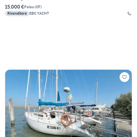
15.000 €
Palau
(
OT
)
Rivenditore
EBC YACHT