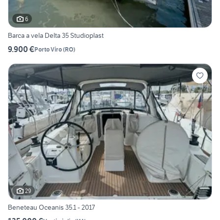
6
Barca a vela Delta 35 Studioplast
9.900 €
Porto Viro
(
RO
)
29
Beneteau Oceanis 35.1 - 2017