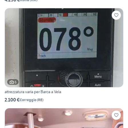
6
attrezzatura varia per Barca a Vela
2.100 €
Correggio
(
RE
)