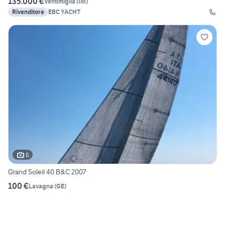
135.000 €
Ventimiglia
(
IM
)
Rivenditore
EBC YACHT
6
Grand Soleil 40 B&C 2007
100 €
Lavagna
(
GE
)