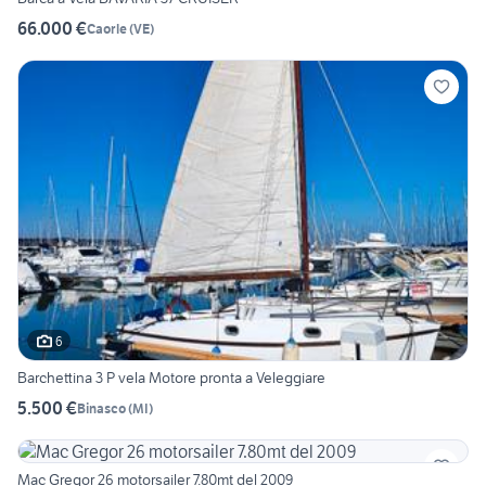
66.000 €
Caorle
(
VE
)
6
Barchettina 3 P vela Motore pronta a Veleggiare
5.500 €
Binasco
(
MI
)
Mac Gregor 26 motorsailer 7.80mt del 2009