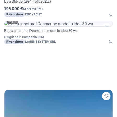
Baia B55 del 1994 (refit 20212)
195.000 €
Sanremo
(
IM
)
Rivenditore
EBC YACHT
12
Barca a motore IDeamarine modello Idea 80 wa
Giugliano in Campania
(
NA
)
Rivenditore
MARINE SYSTEM SRL