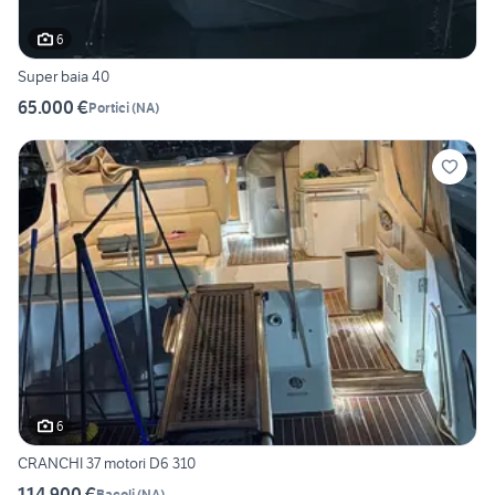
6
Super baia 40
65.000 €
Portici
(
NA
)
6
CRANCHI 37 motori D6 310
114.900 €
Bacoli
(
NA
)