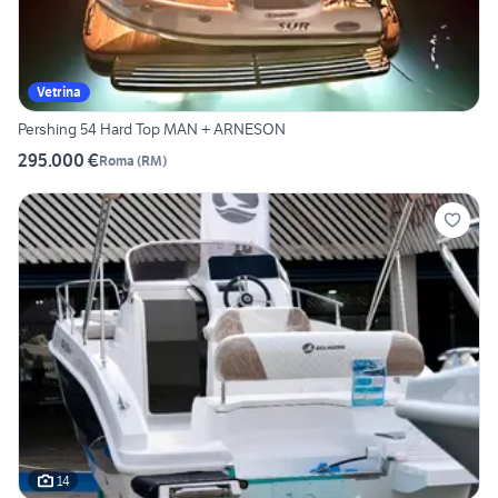
Vetrina
Pershing 54 Hard Top MAN + ARNESON
295.000 €
Roma
(
RM
)
14