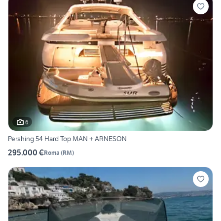
6
Pershing 54 Hard Top MAN + ARNESON
295.000 €
Roma
(
RM
)