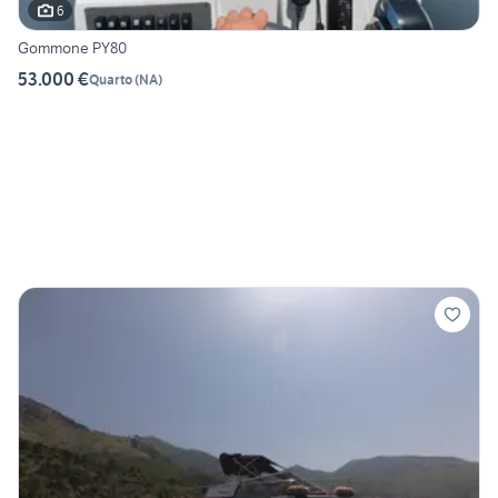
6
Gommone PY80
53.000 €
Quarto
(
NA
)