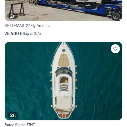
6
SETTEMARI 27 Fly America
26.500 €
Napoli
(
NA
)
6
Barca Stama 37HT