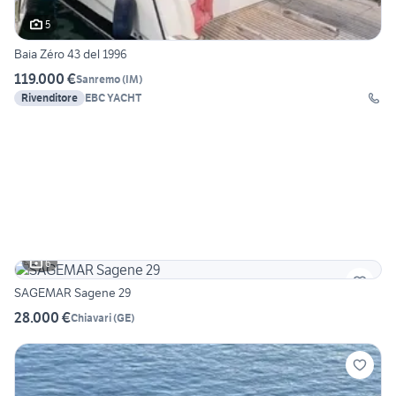
5
Baia Zéro 43 del 1996
119.000 €
Sanremo
(
IM
)
Rivenditore
EBC YACHT
6
SAGEMAR Sagene 29
28.000 €
Chiavari
(
GE
)