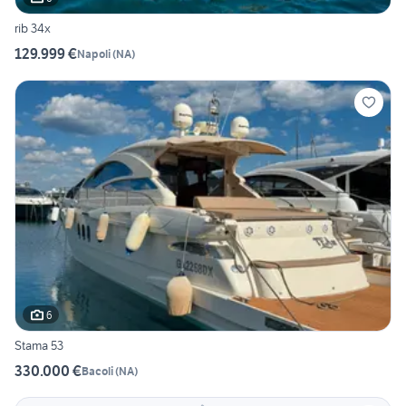
rib 34x
129.999 €
Napoli
(
NA
)
6
Stama 53
330.000 €
Bacoli
(
NA
)