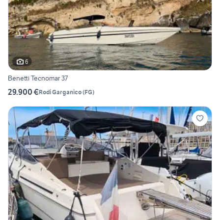
6
Benetti Tecnomar 37
29.900 €
Rodi Garganico
(
FG
)