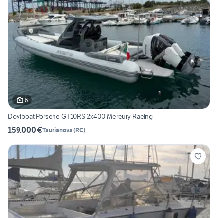
6
Doviboat Porsche GT10RS 2x400 Mercury Racing
159.000 €
Taurianova
(
RC
)