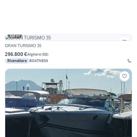
30
GRAN TURISMO 35
296.800 €
Alghero
(
SS
)
Rivenditore
BOATNESS