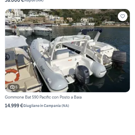
58.000 €
Napoli
(
NA
)
6
Gommone Bat 590 Pacific con Posto a Baia
14.999 €
Giugliano in Campania
(
NA
)