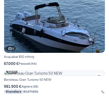
6
Acquabat 850 infinity
67.000 €
Pozzuoli
(
NA
)
30
Beneteau Gran Turismo 50 NEW
981.900 €
Alghero
(
SS
)
Rivenditore
BOATNESS