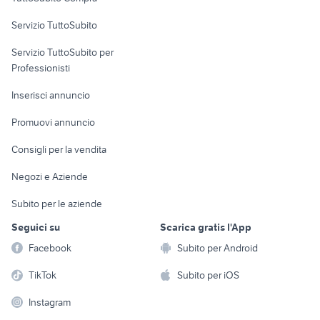
commerciali
Servizio TuttoSubito
elettronica
per la casa e la
sports e hobby
Servizio TuttoSubito per
persona
Informatica
Animali
Professionisti
Arredamento e
Console e
Accessori per
Casalinghi
Inserisci annuncio
Videogiochi
animali
Elettrodomestici
Promuovi annuncio
Audio/Video
Musica e Film
Giardino e Fai da te
Consigli per la vendita
Fotografia
Libri e Riviste
Abbigliamento e
Negozi e Aziende
Telefonia
Strumenti Musicali
Accessori
Subito per le aziende
Sports
Tutto per i bambini
Seguici su
Scarica gratis l'App
Biciclette
Facebook
Subito per Android
Collezionismo
TikTok
Subito per iOS
Instagram