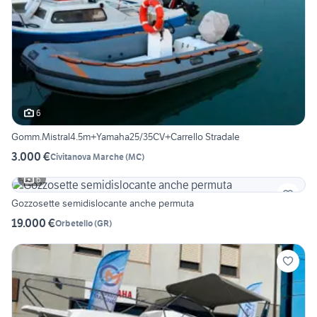
6
Gomm.Mistral4.5m+Yamaha25/35CV+Carrello Stradale
3.000 €
Civitanova Marche
(
MC
)
6
Gozzosette semidislocante anche permuta
19.000 €
Orbetello
(
GR
)