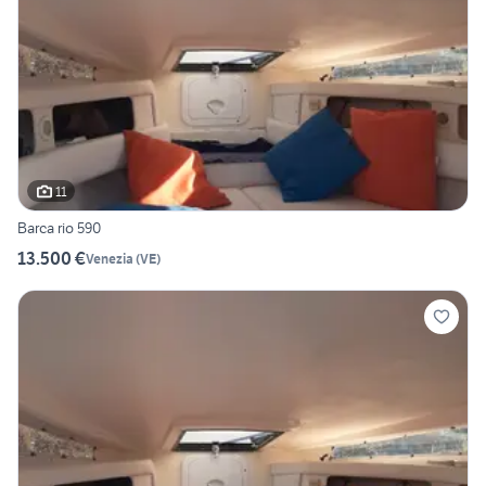
11
Barca rio 590
13.500 €
Venezia
(
VE
)