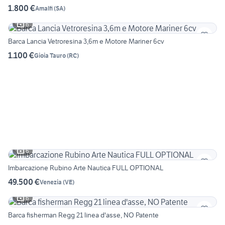
1.800 €
Amalfi
(
SA
)
6
Barca Lancia Vetroresina 3,6m e Motore Mariner 6cv
1.100 €
Gioia Tauro
(
RC
)
6
Imbarcazione Rubino Arte Nautica FULL OPTIONAL
49.500 €
Venezia
(
VE
)
6
Barca fisherman Regg 21 linea d'asse, NO Patente