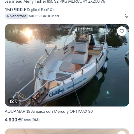
Jeanneau Merry Fisher 895 S2 PKG MERCURY 2X200 V6
150.900 €
Taglio di Po
(
RO
)
Rivenditore
MILESI GROUP srl
6
AQUAMAR 19 Jamaica con Mercury OPTIMAX 90
4.800 €
Roma
(
RM
)