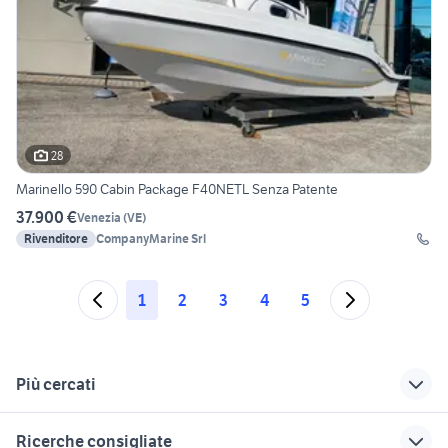
28
Marinello 590 Cabin Package F40NETL Senza Patente
37.900 €
Venezia
(
VE
)
Rivenditore
CompanyMarine Srl
1
2
3
4
5
Più cercati
Correlati
Richerche simili
Suggerimenti
Ricerche consigliate