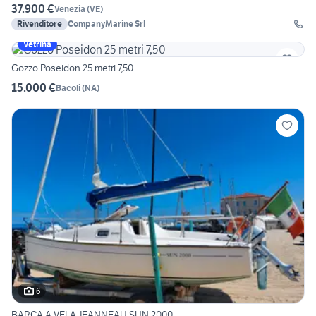
37.900 €
Venezia
(
VE
)
Rivenditore
CompanyMarine Srl
Vetrina
Gozzo Poseidon 25 metri 7,50
15.000 €
Bacoli
(
NA
)
6
BARCA A VELA JEANNEAU SUN 2000