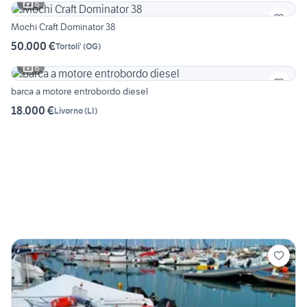
6
Mochi Craft Dominator 38
50.000 €
Tortoli'
(
OG
)
6
barca a motore entrobordo diesel
18.000 €
Livorno
(
LI
)