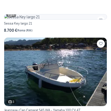
6
Sessa Key largo 21
8.700 €
Roma
(
RM
)
3
Jeanneau Cap Camarat 545 WA - Yamaha 100 CV 4T