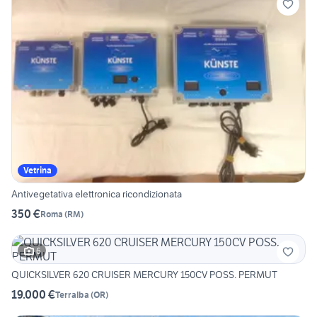
Vetrina
Antivegetativa elettronica ricondizionata
350 €
Roma
(
RM
)
6
QUICKSILVER 620 CRUISER MERCURY 150CV POSS. PERMUT
19.000 €
Terralba
(
OR
)