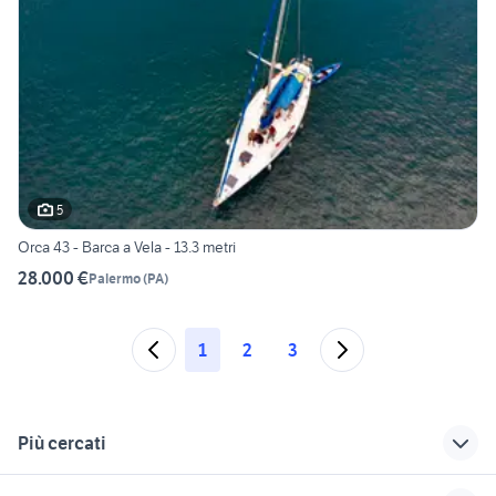
5
Orca 43 - Barca a Vela - 13.3 metri
28.000 €
Palermo
(
PA
)
1
2
3
Più cercati
Correlati
Richerche simili
Suggerimenti