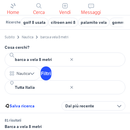
Home
Cerca
Vendi
Messaggi
golf 8 usata
citroen ami 8
palamito vela
gommone 
Ricerche
Subito
Nautica
barca a vela 8 metri
Cosa cerchi?
Filtri
Nautica
Salva ricerca
Dal più recente
81 risultati
Barca a vela 8 metri