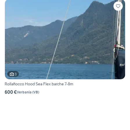
3
Rollafiocco Hood Sea Flex barche 7-8m
600 €
Verbania
(
VB
)