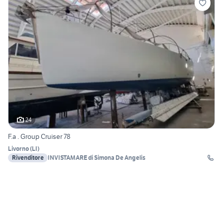
24
F.a . Group Cruiser 78
Livorno
(
LI
)
Rivenditore
INVISTAMARE di Simona De Angelis