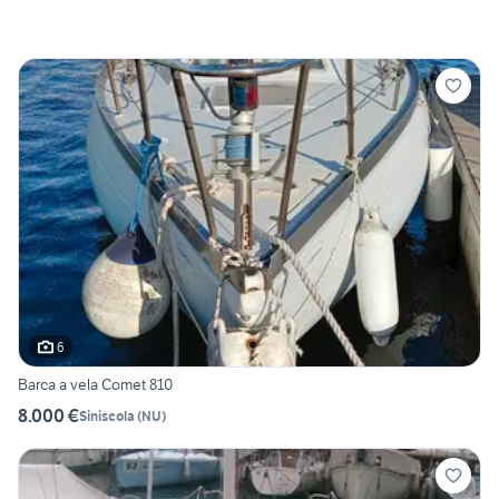
6
Barca a vela Comet 810
8.000 €
Siniscola
(
NU
)