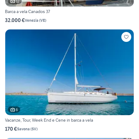
12
Barca a vela Canados 37
32.000 €
Venezia
(
VE
)
6
Vacanze, Tour, Week End e Cene in barca a vela
170 €
Savona
(
SV
)