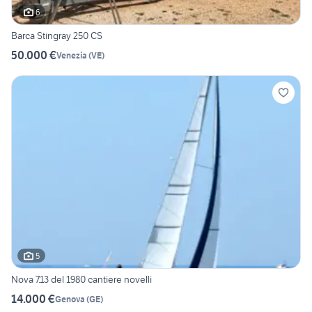
6
Barca Stingray 250 CS
50.000 €
Venezia
(
VE
)
5
Nova 7.13 del 1980 cantiere novelli
14.000 €
Genova
(
GE
)