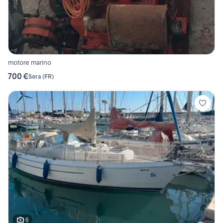
motore marino
700 €
Sora
(
FR
)
6