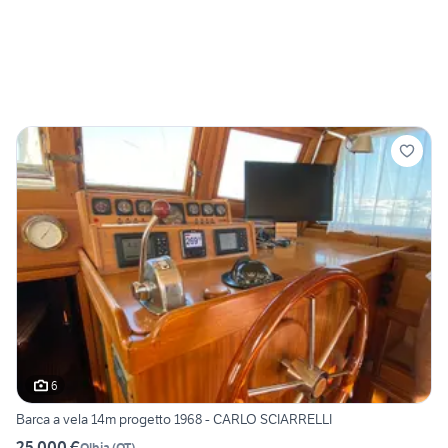
6
Barca a vela 14m progetto 1968 - CARLO SCIARRELLI
25.000 €
Olbia
(
OT
)