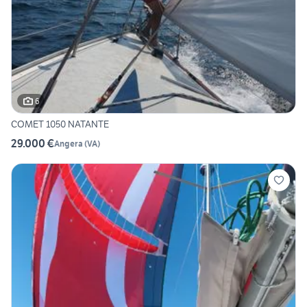
6
COMET 1050 NATANTE
29.000 €
Angera
(
VA
)