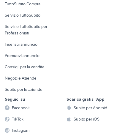
TuttoSubito Compra
commerciali
Servizio TuttoSubito
elettronica
per la casa e la
sports e hobby
Servizio TuttoSubito per
persona
Informatica
Animali
Professionisti
Arredamento e
Console e
Accessori per
Casalinghi
Inserisci annuncio
Videogiochi
animali
Elettrodomestici
Promuovi annuncio
Audio/Video
Musica e Film
Giardino e Fai da te
Consigli per la vendita
Fotografia
Libri e Riviste
Abbigliamento e
Negozi e Aziende
Telefonia
Strumenti Musicali
Accessori
Subito per le aziende
Sports
Tutto per i bambini
Seguici su
Scarica gratis l'App
Biciclette
Facebook
Subito per Android
Collezionismo
TikTok
Subito per iOS
Instagram