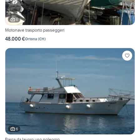
6
Motonave trasporto passeggeri
48.000 €
Ortona
(
CH
)
6
Barca da lavoro uso noleggio