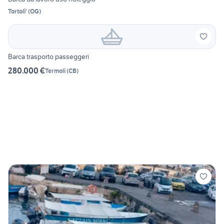
Tortoli'
(
OG
)
Barca trasporto passeggeri
280.000 €
Termoli
(
CB
)