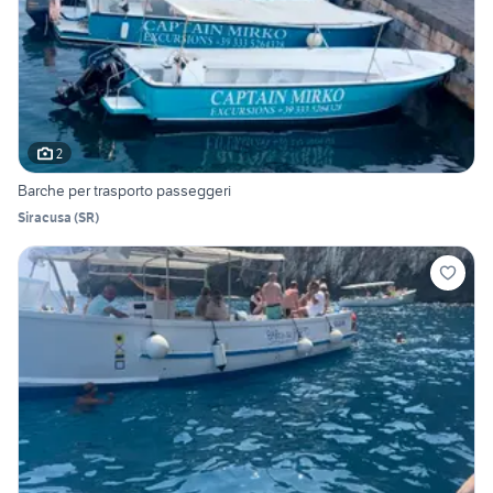
2
Barche per trasporto passeggeri
Siracusa
(
SR
)