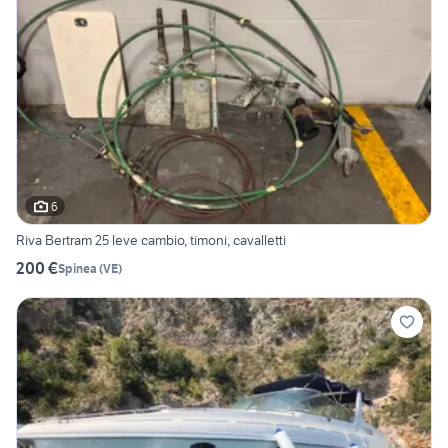
6
Riva Bertram 25 leve cambio, timoni, cavalletti
200 €
Spinea
(
VE
)