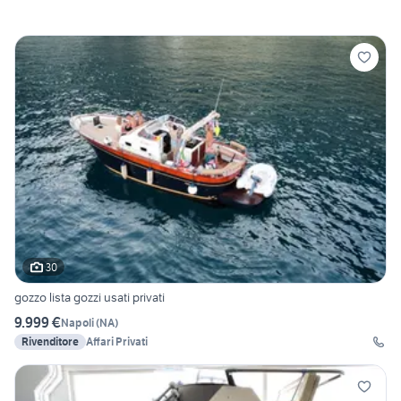
30
gozzo lista gozzi usati privati
9.999 €
Napoli
(
NA
)
Rivenditore
Affari Privati