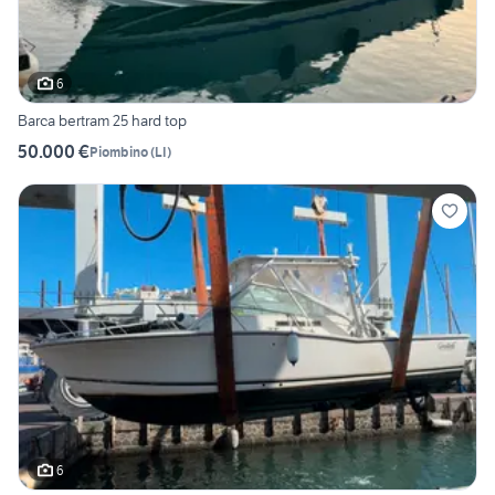
6
Barca bertram 25 hard top
50.000 €
Piombino
(
LI
)
6