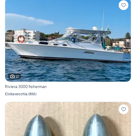
12
Riviera 3000 fisherman
Civitavecchia
(
RM
)