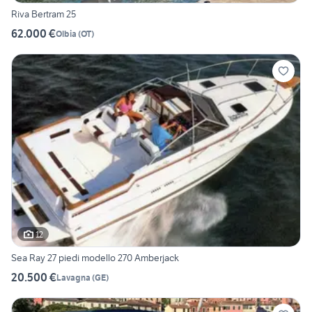
Riva Bertram 25
62.000 €
Olbia
(
OT
)
12
Sea Ray 27 piedi modello 270 Amberjack
20.500 €
Lavagna
(
GE
)