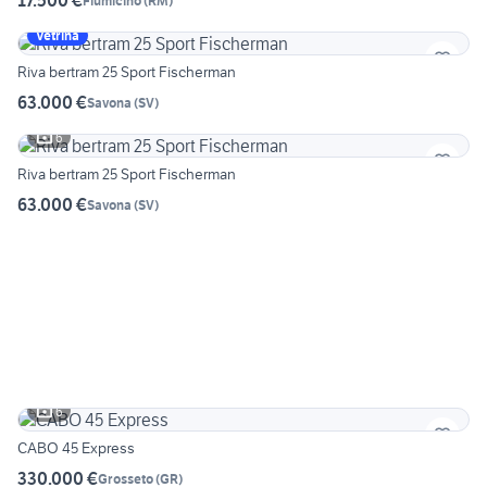
17.500 €
Fiumicino
(
RM
)
Vetrina
Riva bertram 25 Sport Fischerman
63.000 €
Savona
(
SV
)
6
Riva bertram 25 Sport Fischerman
63.000 €
Savona
(
SV
)
6
CABO 45 Express
330.000 €
Grosseto
(
GR
)