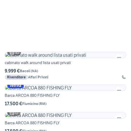
30
cabinato walk around lista usati privati
9.999 €
Bacoli
(
NA
)
Rivenditore
Affari Privati
Vetrina
Barca ARCOA 880 FISHING FLY
17.500 €
Fiumicino
(
RM
)
12
Barca ARCOA 880 FISHING FLY