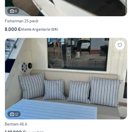
6
Fisherman 25 piedi
8.000 €
Monte Argentario
(
GR
)
12
Bertram 46.6