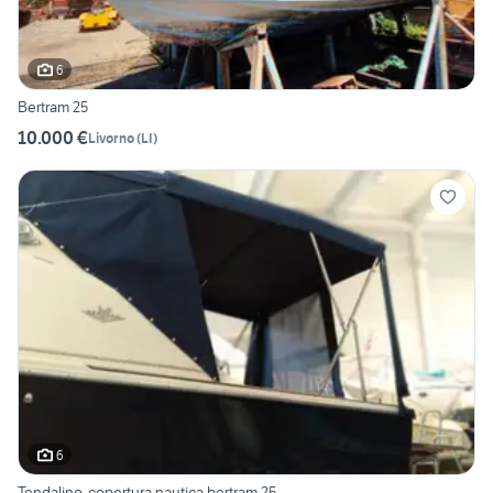
6
Bertram 25
10.000 €
Livorno
(
LI
)
6
Tendalino, copertura nautica bertram 25