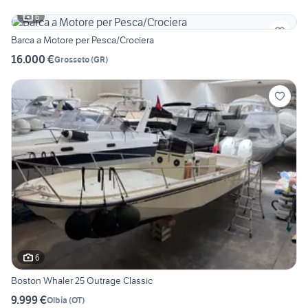
6
Barca a Motore per Pesca/Crociera
16.000 €
Grosseto
(
GR
)
6
Boston Whaler 25 Outrage Classic
9.999 €
Olbia
(
OT
)