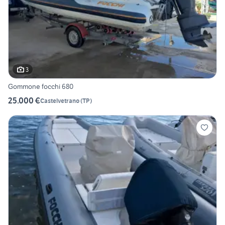
3
Gommone focchi 680
25.000 €
Castelvetrano
(
TP
)