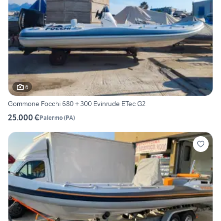
6
Gommone Focchi 680 + 300 Evinrude ETec G2
25.000 €
Palermo
(
PA
)