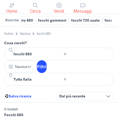
Home
Cerca
Vendi
Messaggi
rio 680
focchi gommoni
focchi 730 usato
focchi
Ricerche
Subito
Nautica
focchi 680
Cosa cerchi?
Filtri
Nautica
Salva ricerca
Dal più recente
5 risultati
Focchi 680