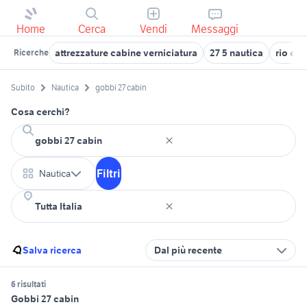
Home
Cerca
Vendi
Messaggi
attrezzature cabine verniciatura
27 5 nautica
rio cab
Ricerche
Subito
Nautica
gobbi 27 cabin
Cosa cerchi?
Filtri
Nautica
Salva ricerca
Dal più recente
6 risultati
Gobbi 27 cabin