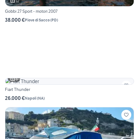
12
Gobbi 27 Sport - motori 2007
38.000 €
Piove di Sacco
(
PD
)
6
Fiart Thunder
26.000 €
Napoli
(
NA
)