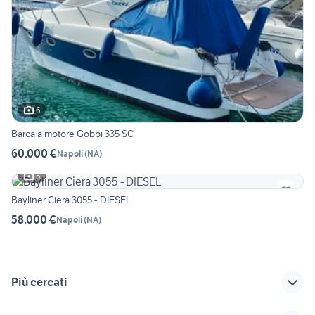
6
Barca a motore Gobbi 335 SC
60.000 €
Napoli
(
NA
)
5
Bayliner Ciera 3055 - DIESEL
58.000 €
Napoli
(
NA
)
Più cercati
Correlati
Richerche simili
Suggerimenti