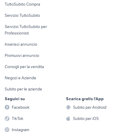
TuttoSubito Compra
commerciali
Servizio TuttoSubito
elettronica
per la casa e la
sports e hobby
Servizio TuttoSubito per
persona
Informatica
Animali
Professionisti
Arredamento e
Console e
Accessori per
Casalinghi
Inserisci annuncio
Videogiochi
animali
Elettrodomestici
Promuovi annuncio
Audio/Video
Musica e Film
Giardino e Fai da te
Consigli per la vendita
Fotografia
Libri e Riviste
Abbigliamento e
Negozi e Aziende
Telefonia
Strumenti Musicali
Accessori
Subito per le aziende
Sports
Tutto per i bambini
Seguici su
Scarica gratis l'App
Biciclette
Facebook
Subito per Android
Collezionismo
TikTok
Subito per iOS
Instagram