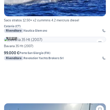
Sacs stratos 12.50+ x2 cummins 4.2 mercruis diesel
Catania
(
CT
)
Rivenditore
Nautica Glem snc
13
Bavaria 35 Ht (2007)
99.000 €
Porto San Giorgio
(
FM
)
Rivenditore
Revolution Yachts Brokers Srl