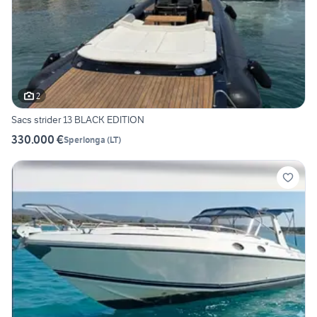
2
Sacs strider 13 BLACK EDITION
330.000 €
Sperlonga
(
LT
)