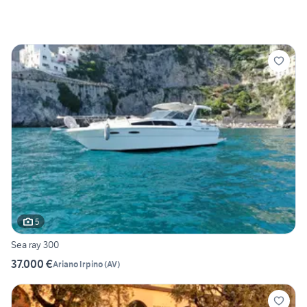
5
Sea ray 300
37.000 €
Ariano Irpino
(
AV
)