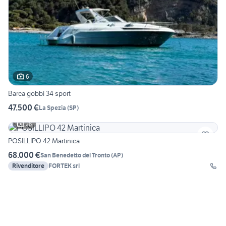
6
Barca gobbi 34 sport
47.500 €
La Spezia
(
SP
)
28
POSILLIPO 42 Martinica
68.000 €
San Benedetto del Tronto
(
AP
)
Rivenditore
FORTEK srl