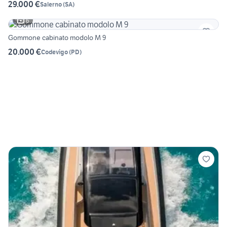
29.000 €
Salerno
(
SA
)
6
Gommone cabinato modolo M 9
20.000 €
Codevigo
(
PD
)