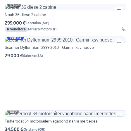
30
Noah 36 diese 2 cabine
299.000 €
Taormina
(
ME
)
Rivenditore
ferraro motors srl
Vetrina
Scanner Dyllennium 2999 2010 - Garmin xsv nuovo
29.000 €
Salerno
(
SA
)
5
Fisherboat 34 motorsailer vagabond nanni mercedes
34.500 €
Oristano
(
OR
)