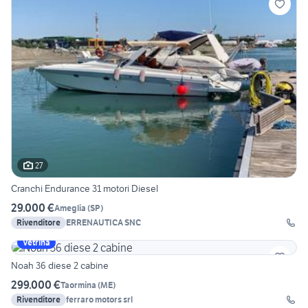
27
Cranchi Endurance 31 motori Diesel
29.000 €
Ameglia
(
SP
)
Rivenditore
ERRENAUTICA SNC
Vetrina
Noah 36 diese 2 cabine
299.000 €
Taormina
(
ME
)
Rivenditore
ferraro motors srl