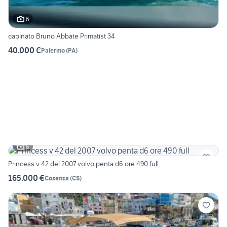
6
cabinato Bruno Abbate Primatist 34
40.000 €
Palermo
(
PA
)
6
Princess v 42 del 2007 volvo penta d6 ore 490 full
165.000 €
Cosenza
(
CS
)