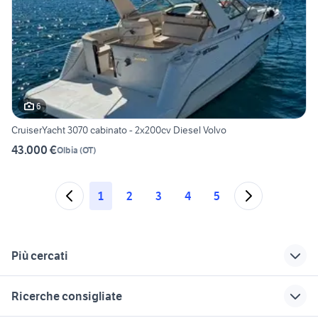
6
CruiserYacht 3070 cabinato - 2x200cv Diesel Volvo
43.000 €
Olbia
(
OT
)
1
2
3
4
5
Più cercati
Correlati
Richerche simili
Suggerimenti
Ricerche consigliate
honda cr v diesel
gommoni cassino
gommoni foggia