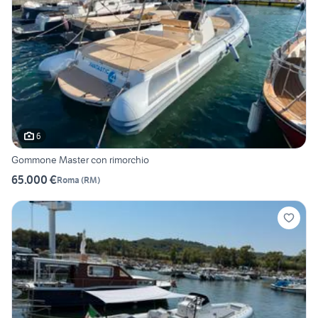
6
Gommone Master con rimorchio
65.000 €
Roma
(
RM
)