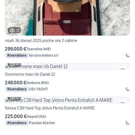
25
noah 36 diesel 2025 poche ore 2 cabine
299.000 €
Taormina
(
ME
)
Rivenditore
ferraro motors srl
14
Gommone maxi rib Dariél 12
249.000 €
Nettuno
(
RM
)
Rivenditore
UDI YACHT
12
Sessa C38 Hard Top ,Volvo Penta Extrafull A MARE
225.000 €
Napoli
(
NA
)
Rivenditore
Passion Marine