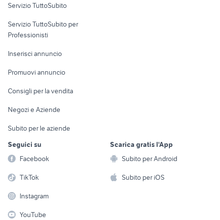
Servizio TuttoSubito
elettronica
per la casa e la
sports e hobby
Servizio TuttoSubito per
persona
Informatica
Animali
Professionisti
Arredamento e
Console e
Accessori per
Casalinghi
Inserisci annuncio
Videogiochi
animali
Elettrodomestici
Promuovi annuncio
Audio/Video
Musica e Film
Giardino e Fai da te
Consigli per la vendita
Fotografia
Libri e Riviste
Abbigliamento e
Negozi e Aziende
Telefonia
Strumenti Musicali
Accessori
Subito per le aziende
Sports
Tutto per i bambini
Seguici su
Scarica gratis l'App
Biciclette
Facebook
Subito per Android
Collezionismo
TikTok
Subito per iOS
Instagram
YouTube