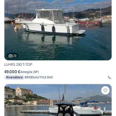
29
LUHRS 290 T-TOP
49.000 €
Ameglia
(
SP
)
Rivenditore
ERRENAUTICA SNC