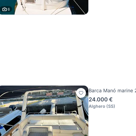
6
Barca Manó marine 
24.000 €
Alghero
(
SS
)