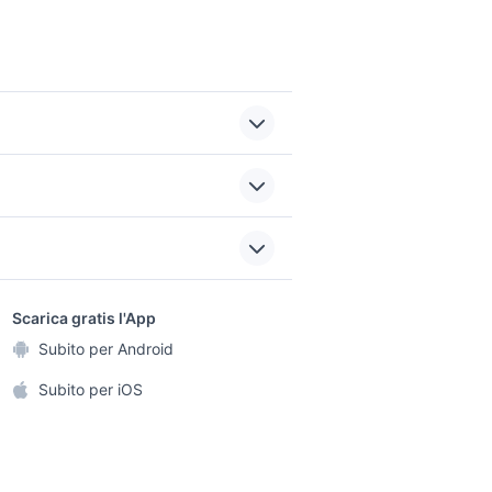
gommone con motore
cara
elettrico
da ristrutturare
sports e hobby
a
Scarica gratis l'App
Animali
Subito per Android
one
gommone 6 posti
ento e
Accessori per animali
ghi
Subito per iOS
catamarano a ravenna e
 Persico
provincia
Musica e Film
omestici
Libri e Riviste
 e Fai da te