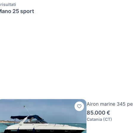
 risultati
ano 25 sport
Airon marine 345 p
85.000 €
Catania
(
CT
)