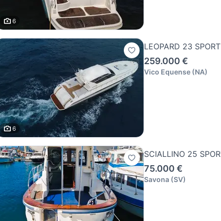
6
LEOPARD 23 SPORT
259.000 €
Vico Equense
(
NA
)
6
SCIALLINO 25 SPOR
75.000 €
Savona
(
SV
)