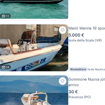
12
Manò Marine 19 spor
5.000 €
Isola della Scala
(
VR
)
14
Rivenditore
Isola Nautic
Gommone Nuova jolly
arrivo
30 €
Piacenza
(
PC
)