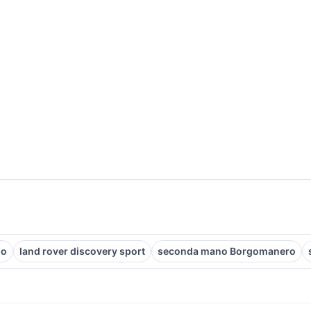
no
land rover discovery sport
seconda mano Borgomanero