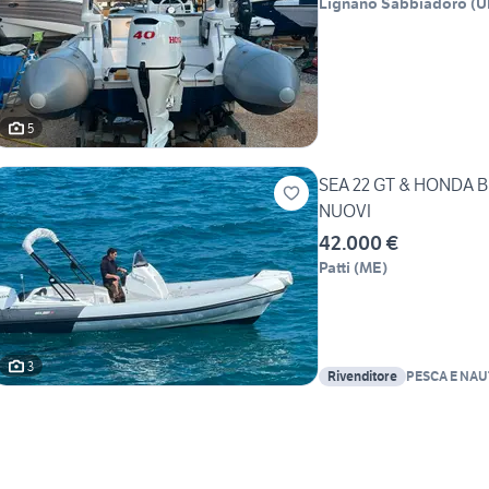
Lignano Sabbiadoro
(
U
5
SEA 22 GT & HONDA 
NUOVI
42.000 €
Patti
(
ME
)
3
Rivenditore
PESCA E NA