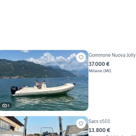
Gommone Nuova Jolly 
37.000 €
Milano
(
MI
)
6
Sacs s501
13.800 €