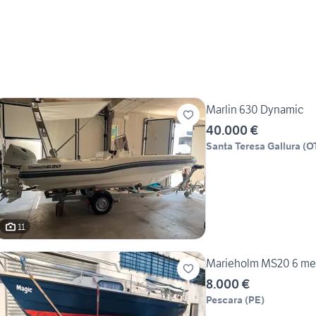
Marlin 630 Dynamic
40.000 €
Santa Teresa Gallura
(
O
11
Marieholm MS20 6 metr
8.000 €
Pescara
(
PE
)