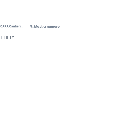
Mostra numero
CARA Cantieri
coCotellessa
 FIFTY