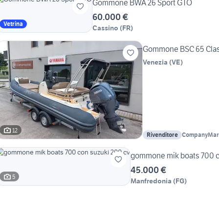
Gommone BWA 26 Sport GTO
60.000 €
Vetrina
Cassino
(
FR
)
Gommone BSC 65 Clas
Venezia
(
VE
)
12
Rivenditore
CompanyMari
gommone mik boats 700 c
45.000 €
5
Manfredonia
(
FG
)