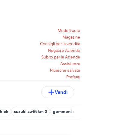
Modelli auto
Magazine
Consigli per la vendita
Negozi e Aziende
Subito per le Aziende
Assistenza
Ricerche salvate
Preferiti
Vendi
ekick
suzuki swift km 0
gommoni marlin 18
suzuki jimny usato l