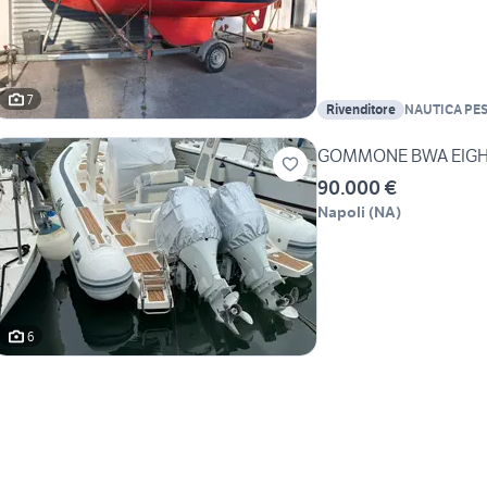
7
Rivenditore
NAUTICA PES
Navali di Mar
GOMMONE BWA EIGHT
90.000 €
Napoli
(
NA
)
6