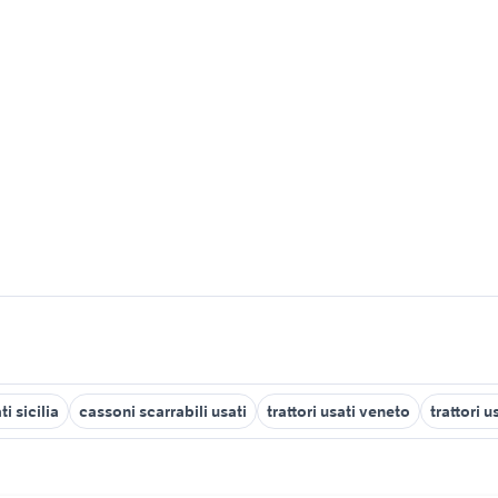
i sicilia
cassoni scarrabili usati
trattori usati veneto
trattori 