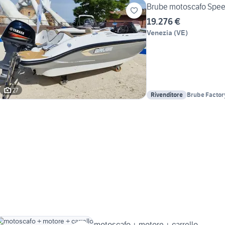
Brube motoscafo Spee
19.276 €
Venezia
(
VE
)
27
Rivenditore
Brube Factor
motoscafo + motore + carrello