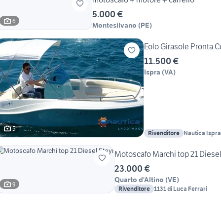
5.000 €
6
Montesilvano
(
PE
)
Eolo Girasole Pronta 
11.500 €
Ispra
(
VA
)
5
Rivenditore
Nautica Ispra
Motoscafo Marchi top 21 Diesel
23.000 €
Quarto d'Altino
(
VE
)
9
Rivenditore
1131 di Luca Ferrari