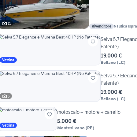
11
Rivenditore
Nautica Ispra
Selva 5.7 Elega
Patente)
19.000 €
Vetrina
Bellano
(
LC
)
Selva 5.7 Elega
Patente)
19.000 €
6
Bellano
(
LC
)
motoscafo + motore + carrello
5.000 €
Vetrina
Montesilvano
(
PE
)