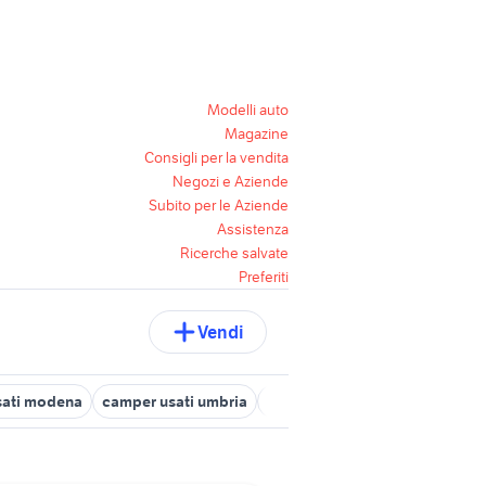
Modelli auto
Magazine
Consigli per la vendita
Negozi e Aziende
Subito per le Aziende
Assistenza
Ricerche salvate
Preferiti
Vendi
usati modena
camper usati umbria
divani usati
furgoni usati pi