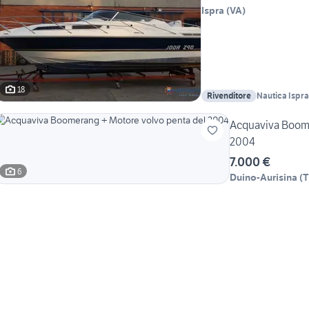
Ispra
(
VA
)
18
Rivenditore
Nautica Ispra
Acquaviva Boome
2004
7.000 €
6
Duino-Aurisina
(
T