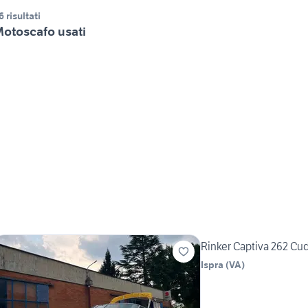
6 risultati
otoscafo usati
Rinker Captiva 262 Cu
Ispra
(
VA
)