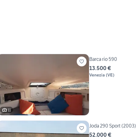
Barca rio 590
13.500 €
Venezia
(
VE
)
11
Joda 290 Sport (2003)
52.000 €