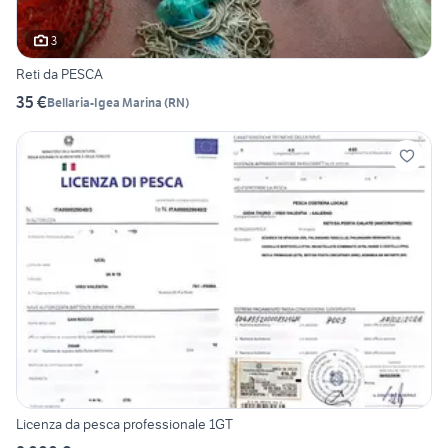
3
Reti da PESCA
35 €
Bellaria-Igea Marina
(
RN
)
Licenza da pesca professionale 1GT