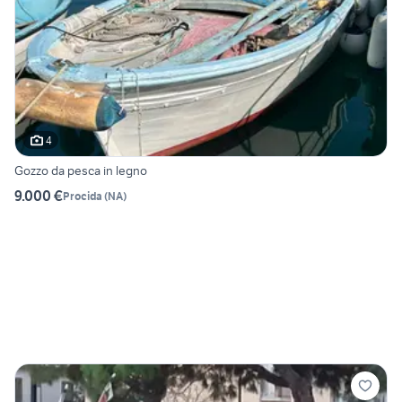
4
Gozzo da pesca in legno
9.000 €
Procida
(
NA
)