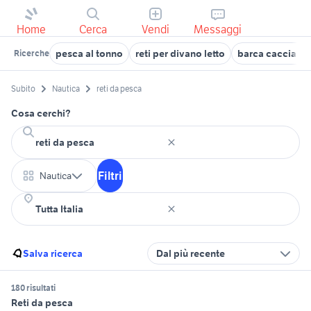
Home
Cerca
Vendi
Messaggi
pesca al tonno
reti per divano letto
barca caccia e 
Ricerche
Subito
Nautica
reti da pesca
Cosa cerchi?
Filtri
Nautica
Salva ricerca
Dal più recente
180 risultati
Reti da pesca