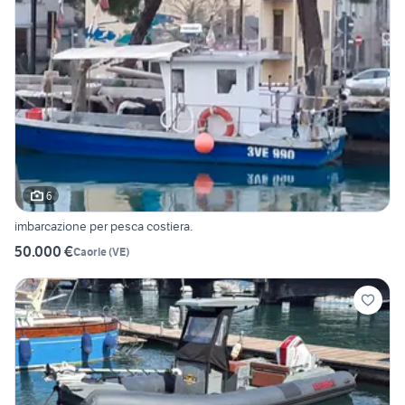
6
imbarcazione per pesca costiera.
50.000 €
Caorle
(
VE
)