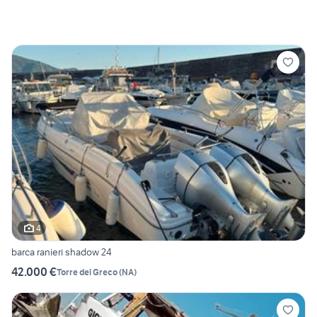
4
barca ranieri shadow 24
42.000 €
Torre del Greco
(
NA
)