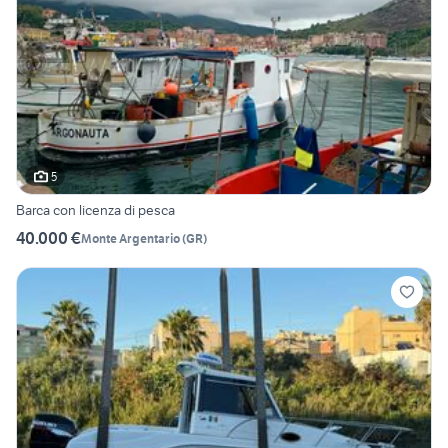
5
Barca con licenza di pesca
40.000 €
Monte Argentario
(
GR
)