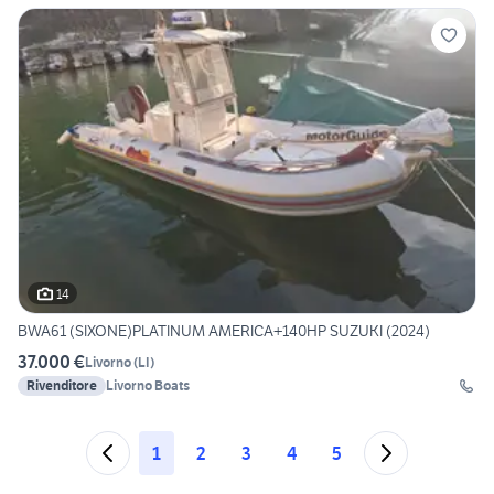
14
BWA61 (SIXONE)PLATINUM AMERICA+140HP SUZUKI (2024)
37.000 €
Livorno
(
LI
)
Rivenditore
Livorno Boats
1
2
3
4
5