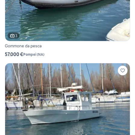
3
Gommone da pesca
57.000 €
Pompei
(
NA
)