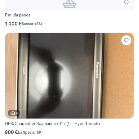
Reti da pesca
1.000 €
Sassari
(
SS
)
4
GPS/Charplotter Raymarine e127 (12’’ HybridTouch)
900 €
La Spezia
(
SP
)