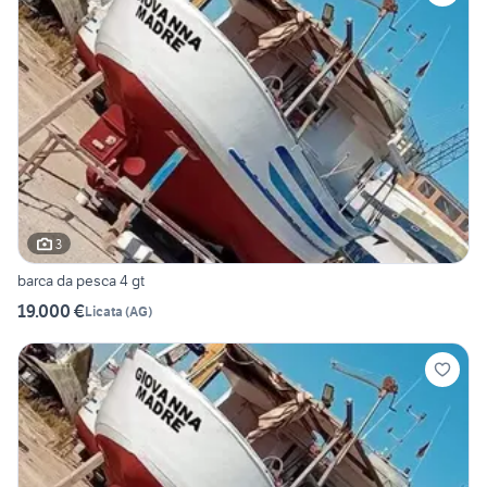
3
barca da pesca 4 gt
19.000 €
Licata
(
AG
)