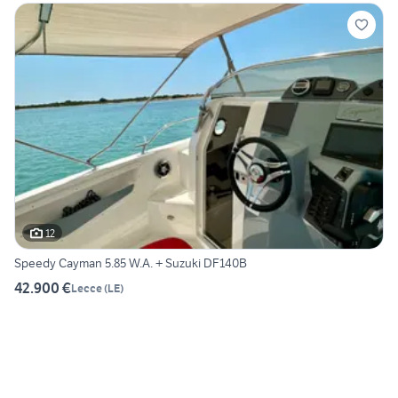
12
Speedy Cayman 5.85 W.A. + Suzuki DF140B
42.900 €
Lecce
(
LE
)