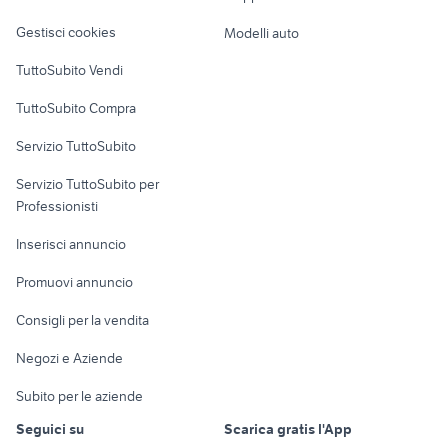
Veicoli commerciali
altro
Gestisci cookies
Modelli auto
Case vacanza
TuttoSubito Vendi
Uffici e Locali
TuttoSubito Compra
commerciali
Servizio TuttoSubito
elettronica
per la casa e la
sports e hobby
Servizio TuttoSubito per
persona
Informatica
Animali
Professionisti
Arredamento e
Console e
Accessori per
Casalinghi
Inserisci annuncio
Videogiochi
animali
Elettrodomestici
Promuovi annuncio
Audio/Video
Musica e Film
Giardino e Fai da te
Consigli per la vendita
Fotografia
Libri e Riviste
Abbigliamento e
Negozi e Aziende
Telefonia
Strumenti Musicali
Accessori
Subito per le aziende
Sports
Tutto per i bambini
Seguici su
Scarica gratis l'App
Biciclette