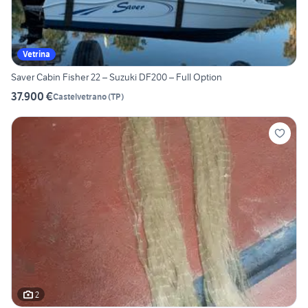
Vetrina
Saver Cabin Fisher 22 – Suzuki DF200 – Full Option
37.900 €
Castelvetrano
(
TP
)
2