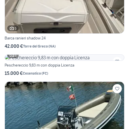
5
Barca ranieri shadow 24
42.000 €
Torre del Greco
(
NA
)
6
Peschereccio 9,83 m con doppia Licenza
15.000 €
Cesenatico
(
FC
)