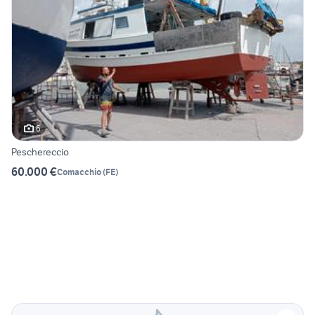
6
Peschereccio
60.000 €
Comacchio
(
FE
)