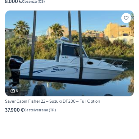
8.000 €
Cosenza
(
CS
)
6
Saver Cabin Fisher 22 – Suzuki DF200 – Full Option
37.900 €
Castelvetrano
(
TP
)