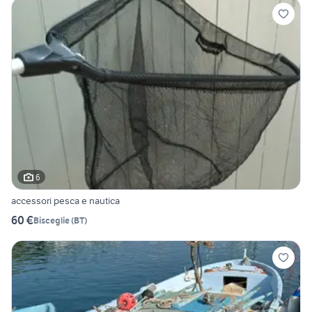
6
accessori pesca e nautica
60 €
Bisceglie
(
BT
)