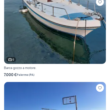
6
Barca gozzo a motore.
7.000 €
Palermo
(
PA
)