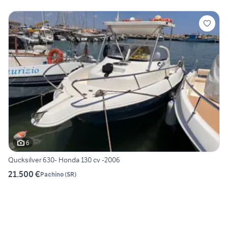
6
Qucksilver 630- Honda 130 cv -2006
21.500 €
Pachino
(
SR
)