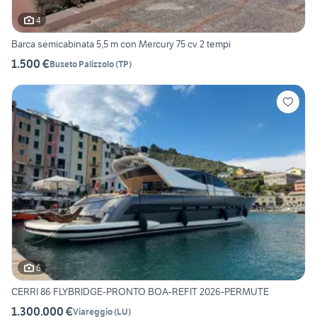
4
Barca semicabinata 5,5 m con Mercury 75 cv 2 tempi
1.500 €
Buseto Palizzolo
(
TP
)
6
CERRI 86 FLYBRIDGE-PRONTO BOA-REFIT 2026-PERMUTE
1.300.000 €
Viareggio
(
LU
)