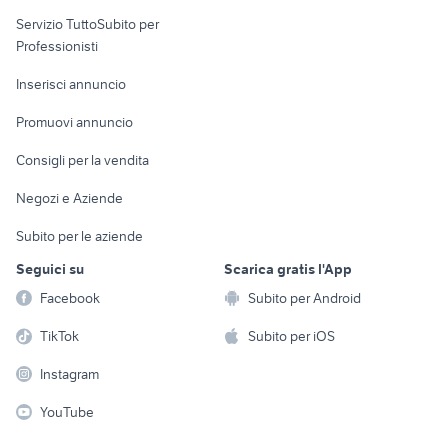
elettronica
per la casa e la
sports e hobby
Servizio TuttoSubito per
persona
Informatica
Animali
Professionisti
Arredamento e
Console e
Accessori per
Casalinghi
Inserisci annuncio
Videogiochi
animali
Elettrodomestici
Promuovi annuncio
Audio/Video
Musica e Film
Giardino e Fai da te
Consigli per la vendita
Fotografia
Libri e Riviste
Abbigliamento e
Negozi e Aziende
Telefonia
Strumenti Musicali
Accessori
Subito per le aziende
Sports
Tutto per i bambini
Seguici su
Scarica gratis l'App
Biciclette
Facebook
Subito per Android
Collezionismo
TikTok
Subito per iOS
Instagram
YouTube