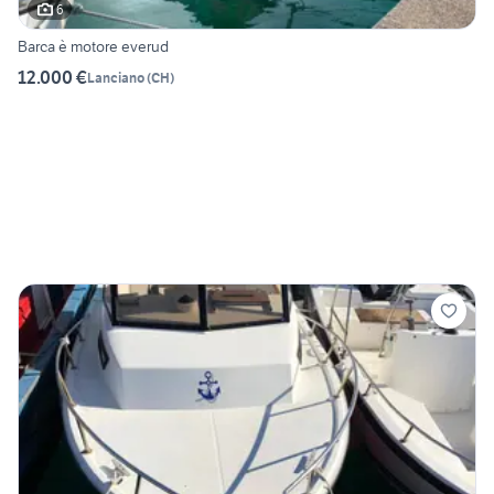
6
Barca è motore everud
12.000 €
Lanciano
(
CH
)