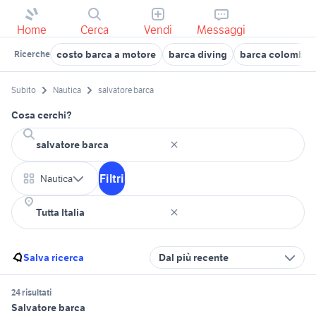
Home
Cerca
Vendi
Messaggi
costo barca a motore
barca diving
barca colombo 
Ricerche
Subito
Nautica
salvatore barca
Cosa cerchi?
Filtri
Nautica
Salva ricerca
Dal più recente
24 risultati
Salvatore barca