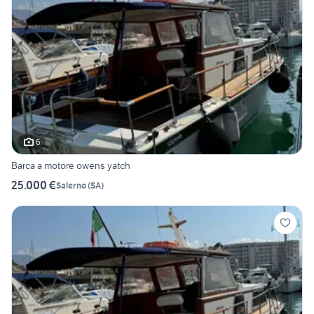
6
Barca a motore owens yatch
25.000 €
Salerno
(
SA
)