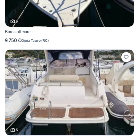
6
Barca offmare
9.750 €
Gioia Tauro
(
RC
)
6