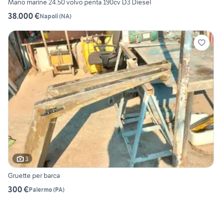
Mano marine 24.50 volvo penta 190cv D3 Diesel
38.000 €
Napoli
(
NA
)
3
Gruette per barca
300 €
Palermo
(
PA
)