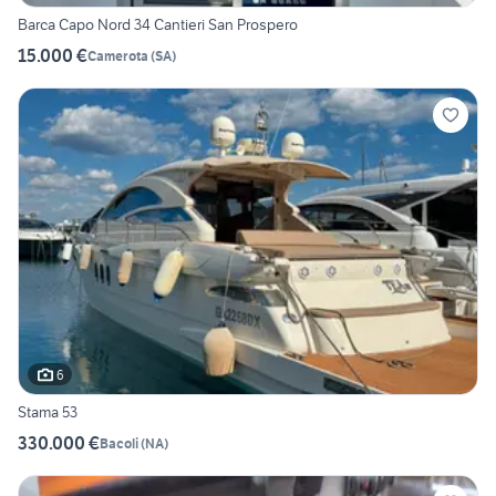
Barca Capo Nord 34 Cantieri San Prospero
15.000 €
Camerota
(
SA
)
6
Stama 53
330.000 €
Bacoli
(
NA
)