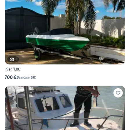
4
ilver 4.80
700 €
Brindisi
(
BR
)