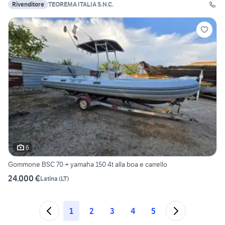
Rivenditore
TEOREMA ITALIA S.N.C.
6
Gommone BSC 70 + yamaha 150 4t alla boa e carrello
24.000 €
Latina
(
LT
)
1
2
3
4
5