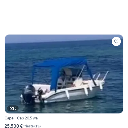
5
Capelli Cap 20.5 wa
25.500 €
Trieste
(
TS
)