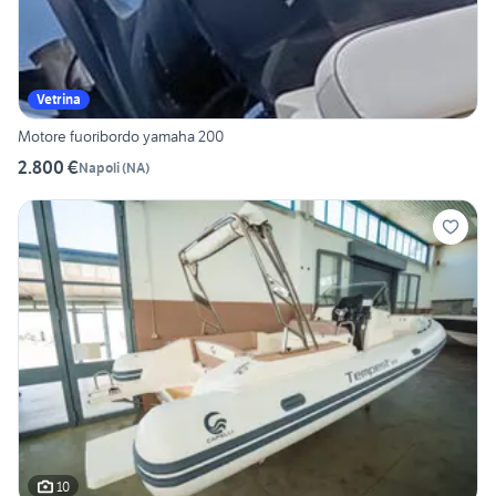
Vetrina
Motore fuoribordo yamaha 200
2.800 €
Napoli
(
NA
)
10