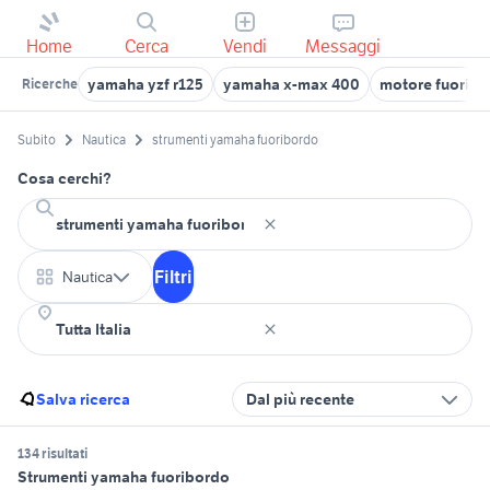
Home
Cerca
Vendi
Messaggi
yamaha yzf r125
yamaha x-max 400
motore fuorib
Ricerche
Subito
Nautica
strumenti yamaha fuoribordo
Cosa cerchi?
Filtri
Nautica
Salva ricerca
Dal più recente
134 risultati
Strumenti yamaha fuoribordo