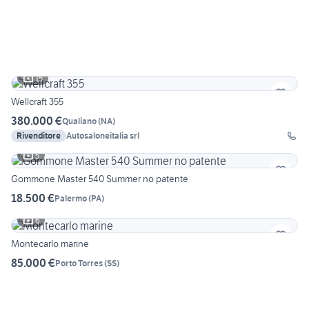
15
Wellcraft 355
380.000 €
Qualiano
(
NA
)
Rivenditore
Autosaloneitalia srl
5
Gommone Master 540 Summer no patente
18.500 €
Palermo
(
PA
)
6
Montecarlo marine
85.000 €
Porto Torres
(
SS
)