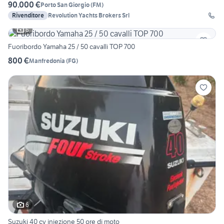
90.000 €
Porto San Giorgio
(
FM
)
Rivenditore
Revolution Yachts Brokers Srl
6
Fuoribordo Yamaha 25 / 50 cavalli TOP 700
800 €
Manfredonia
(
FG
)
6
Suzuki 40 cv iniezione 50 ore di moto