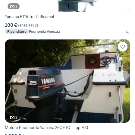
8
Yamaha F115 Tutti i Ricambi
100 €
Venezia
(
VE
)
Rivenditore
Fuorionda Venezia
3
Motore Fuoribordo Yamaha 25QETO - Top 700