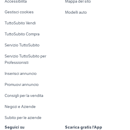
Accessibilità
Mappa del sito
Loft, mansarde e
Veicoli commerciali
altro
Gestisci cookies
Modelli auto
Case vacanza
TuttoSubito Vendi
Uffici e Locali
TuttoSubito Compra
commerciali
Servizio TuttoSubito
elettronica
per la casa e la
sports e hobby
Servizio TuttoSubito per
persona
Informatica
Animali
Professionisti
Arredamento e
Console e
Accessori per
Casalinghi
Inserisci annuncio
Videogiochi
animali
Elettrodomestici
Promuovi annuncio
Audio/Video
Musica e Film
Giardino e Fai da te
Consigli per la vendita
Fotografia
Libri e Riviste
Abbigliamento e
Negozi e Aziende
Telefonia
Strumenti Musicali
Accessori
Subito per le aziende
Sports
Tutto per i bambini
Seguici su
Scarica gratis l'App