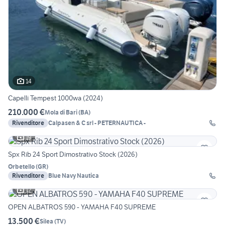
14
Capelli Tempest 1000wa (2024)
210.000 €
Mola di Bari
(
BA
)
Rivenditore
Calpasen & C srl - PETERNAUTICA -
19
Spx Rib 24 Sport Dimostrativo Stock (2026)
Orbetello
(
GR
)
Rivenditore
Blue Navy Nautica
12
OPEN ALBATROS 590 - YAMAHA F40 SUPREME
13.500 €
Silea
(
TV
)