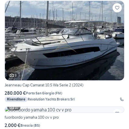
9
Jeanneau Cap Camarat 10.5 Wa Serie 2 (2024)
280.000 €
Porto San Giorgio
(
FM
)
Rivenditore
Revolution Yachts Brokers Srl
10
fuoribordo yamaha 100 cv v pro
2.000 €
Brescia
(
BS
)