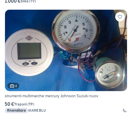
1.000 €
Silea
(
TV
)
4
strumenti multimarche mercury Johnson Suzuki nuov
50 €
Trapani
(
TP
)
Rivenditore
MARE BLU