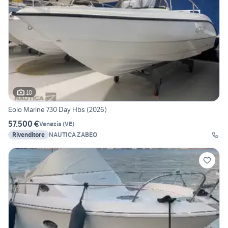
10
Eolo Marine 730 Day Hbs (2026)
57.500 €
Venezia
(
VE
)
Rivenditore
NAUTICA ZABEO