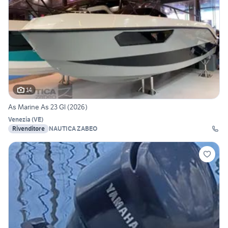
14
As Marine As 23 Gl (2026)
Venezia
(
VE
)
Rivenditore
NAUTICA ZABEO