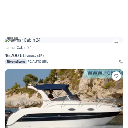
7
Italmar Cabin 24
46.700 €
Siracusa
(
SR
)
Rivenditore
FC AUTO SRL