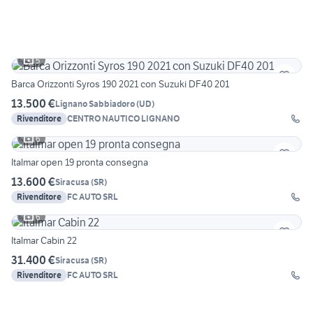
5
Barca Orizzonti Syros 190 2021 con Suzuki DF40 201
13.500 €
Lignano Sabbiadoro
(
UD
)
Rivenditore
CENTRO NAUTICO LIGNANO
6
Italmar open 19 pronta consegna
13.600 €
Siracusa
(
SR
)
Rivenditore
FC AUTO SRL
6
Italmar Cabin 22
31.400 €
Siracusa
(
SR
)
Rivenditore
FC AUTO SRL