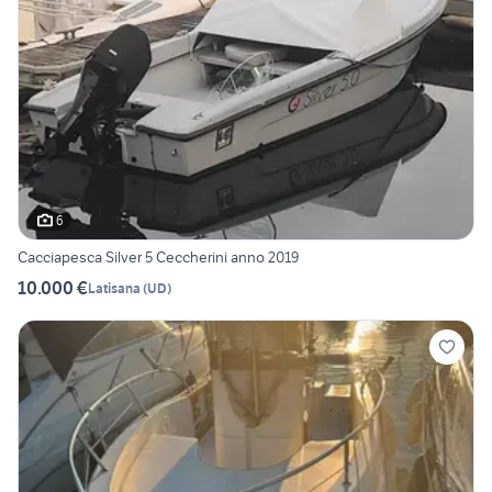
6
Cacciapesca Silver 5 Ceccherini anno 2019
10.000 €
Latisana
(
UD
)