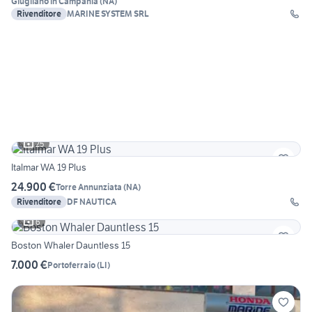
Giugliano in Campania
(
NA
)
Rivenditore
MARINE SYSTEM SRL
25
Italmar WA 19 Plus
24.900 €
Torre Annunziata
(
NA
)
Rivenditore
DF NAUTICA
6
Boston Whaler Dauntless 15
7.000 €
Portoferraio
(
LI
)