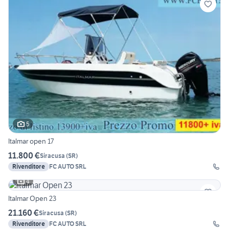
5
Italmar open 17
11.800 €
Siracusa
(
SR
)
Rivenditore
FC AUTO SRL
4
Italmar Open 23
21.160 €
Siracusa
(
SR
)
Rivenditore
FC AUTO SRL