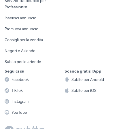
Servizio TuttoSubito per
persona
Informatica
Animali
Professionisti
Arredamento e
Console e
Accessori per
Casalinghi
Inserisci annuncio
Videogiochi
animali
Elettrodomestici
Promuovi annuncio
Audio/Video
Musica e Film
Giardino e Fai da te
Consigli per la vendita
Fotografia
Libri e Riviste
Abbigliamento e
Negozi e Aziende
Telefonia
Strumenti Musicali
Accessori
Subito per le aziende
Sports
Tutto per i bambini
Seguici su
Scarica gratis l'App
Biciclette
Facebook
Subito per Android
Collezionismo
TikTok
Subito per iOS
Instagram
YouTube