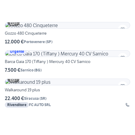
6
Gozzo 480 Cinqueterre
12.000 €
Portovenere
(
SP
)
Urgente
Barca Gaia 170 (Tiffany ) Mercury 40 CV Sarnico
7.500 €
Sarnico
(
BG
)
7
Walkaround 19 plus
22.400 €
Siracusa
(
SR
)
Rivenditore
FC AUTO SRL