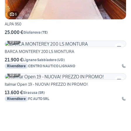
6
ALPA 950
25.000 €
Giulianova
(
TE
)
12
BARCA MONTEREY 200 LS MONTURA
21.900 €
Lignano Sabbiadoro
(
UD
)
Rivenditore
CENTRO NAUTICO LIGNANO
14
Italmar Open 19 - NUOVA! PREZZO IN PROMO!
13.600 €
Siracusa
(
SR
)
Rivenditore
FC AUTO SRL