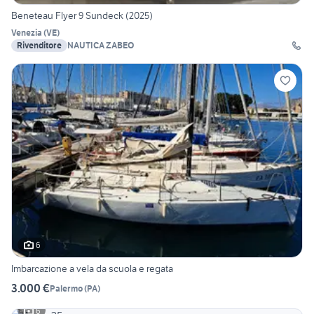
Beneteau Flyer 9 Sundeck (2025)
Venezia
(
VE
)
Rivenditore
NAUTICA ZABEO
6
Imbarcazione a vela da scuola e regata
3.000 €
Palermo
(
PA
)
6