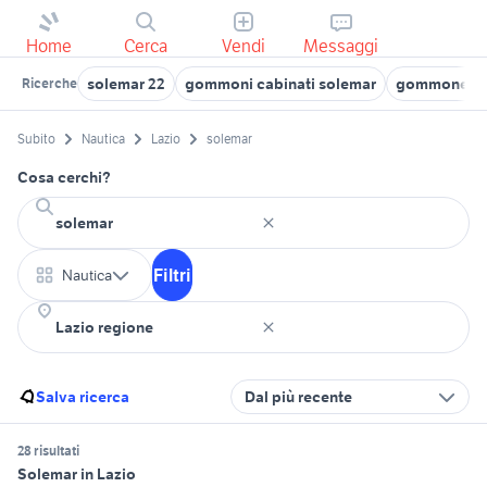
Home
Cerca
Vendi
Messaggi
solemar 22
gommoni cabinati solemar
gommone sol
Ricerche
Subito
Nautica
Lazio
solemar
Cosa cerchi?
Filtri
Nautica
Salva ricerca
Dal più recente
28 risultati
Solemar in Lazio