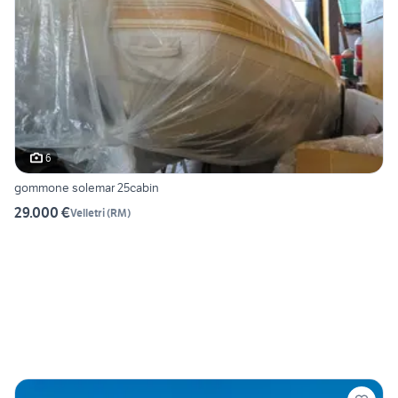
6
gommone solemar 25cabin
29.000 €
Velletri
(
RM
)