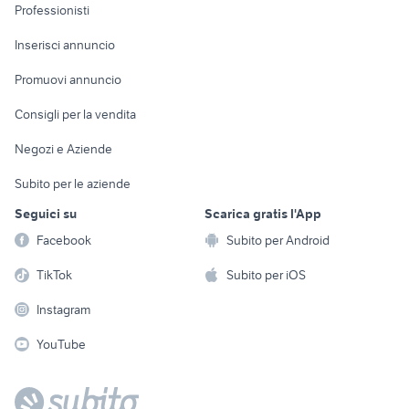
Informatica
Animali
Professionisti
Arredamento e
Console e
Accessori per
Casalinghi
Inserisci annuncio
Videogiochi
animali
Elettrodomestici
Promuovi annuncio
Audio/Video
Musica e Film
Giardino e Fai da te
Consigli per la vendita
Fotografia
Libri e Riviste
Abbigliamento e
Negozi e Aziende
Telefonia
Strumenti Musicali
Accessori
Subito per le aziende
Sports
Tutto per i bambini
Seguici su
Scarica gratis l'App
Biciclette
Facebook
Subito per Android
Collezionismo
TikTok
Subito per iOS
Instagram
YouTube