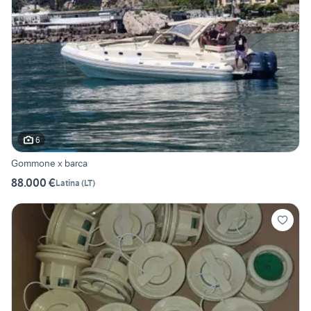
6
Gommone x barca
88.000 €
Latina
(
LT
)