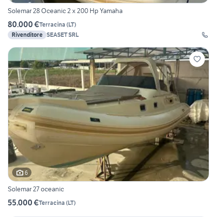
Solemar 28 Oceanic 2 x 200 Hp Yamaha
80.000 €
Terracina
(
LT
)
Rivenditore
SEASET SRL
6
Solemar 27 oceanic
55.000 €
Terracina
(
LT
)