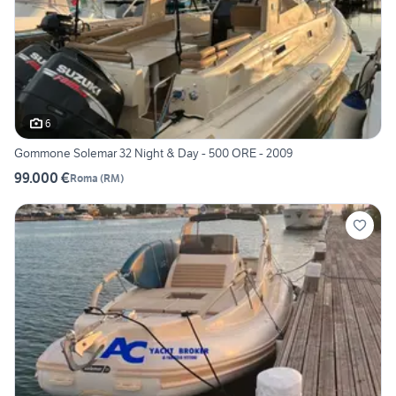
6
Gommone Solemar 32 Night & Day - 500 ORE - 2009
99.000 €
Roma
(
RM
)