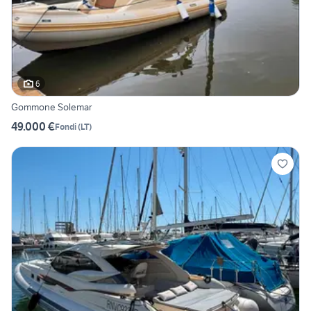
6
Gommone Solemar
49.000 €
Fondi
(
LT
)