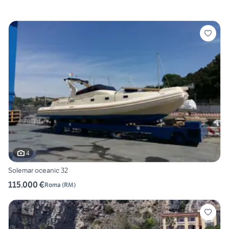
4
Solemar oceanic 32
115.000 €
Roma
(
RM
)