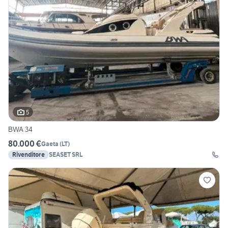
5
BWA 34
80.000 €
Gaeta
(
LT
)
Rivenditore
SEASET SRL