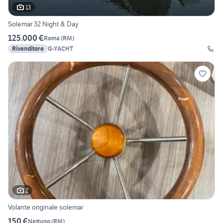
13
Solemar 32 Night & Day
125.000 €
Roma
(
RM
)
Rivenditore
G-YACHT
2
Volante originale solemar
150 €
Nettuno
(
RM
)