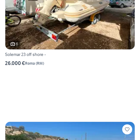
6
Solemar 23 off shore -
26.000 €
Roma
(
RM
)