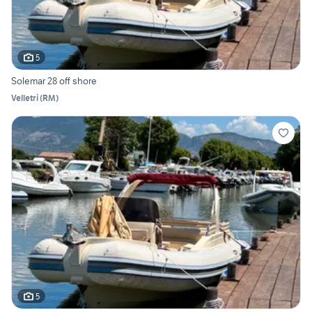
5
Solemar 28 off shore
Velletri
(
RM
)
5