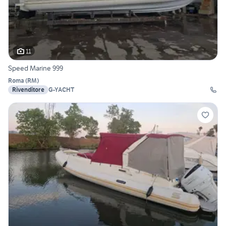
11
Speed Marine 999
Roma
(
RM
)
Rivenditore
G-YACHT