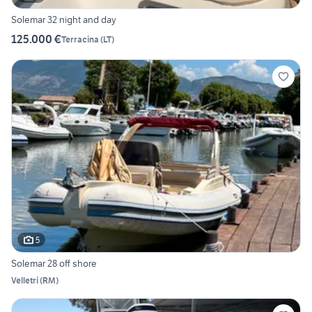
Solemar 32 night and day
125.000 €
Terracina
(
LT
)
5
Solemar 28 off shore
Velletri
(
RM
)