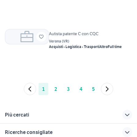
Autista patente C con CQC
Verona
(
VR
)
Acquisti - Logistica - Trasporti
Altro
Full time
1
2
3
4
5
Più cercati
Correlati
Richerche simili
Suggerimenti
Ricerche consigliate
patente
lavoro con patente
candidati in cerca di