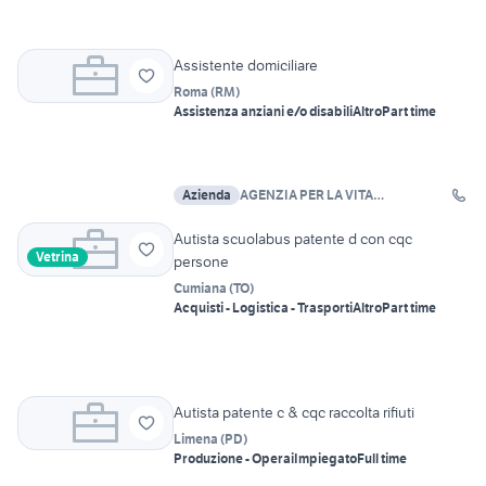
Assistente domiciliare
Roma
(
RM
)
Assistenza anziani e/o disabili
Altro
Part time
Azienda
AGENZIA PER LA VITA
INDIPENDENTE APS
Autista scuolabus patente d con cqc
Vetrina
persone
Cumiana
(
TO
)
Acquisti - Logistica - Trasporti
Altro
Part time
Autista patente c & cqc raccolta rifiuti
Limena
(
PD
)
Produzione - Operai
Impiegato
Full time