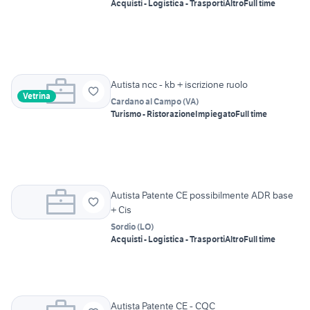
Acquisti - Logistica - Trasporti
Altro
Full time
Autista ncc - kb + iscrizione ruolo
Vetrina
Cardano al Campo
(
VA
)
Turismo - Ristorazione
Impiegato
Full time
Autista Patente CE possibilmente ADR base
+ Cis
Sordio
(
LO
)
Acquisti - Logistica - Trasporti
Altro
Full time
Autista Patente CE - CQC