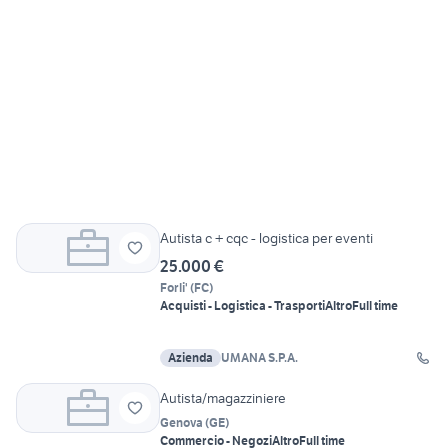
Autista c + cqc - logistica per eventi
25.000 €
Forli'
(
FC
)
Acquisti - Logistica - Trasporti
Altro
Full time
Azienda
UMANA S.P.A.
Autista/magazziniere
Genova
(
GE
)
Commercio - Negozi
Altro
Full time