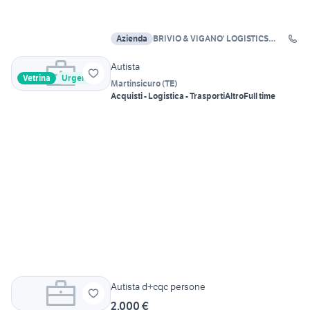
Azienda
BRIVIO & VIGANO' LOGISTICS
S.R.L.
Autista
Vetrina
Urgente
Martinsicuro
(
TE
)
Acquisti - Logistica - Trasporti
Altro
Full time
Autista d+cqc persone
2.000 €