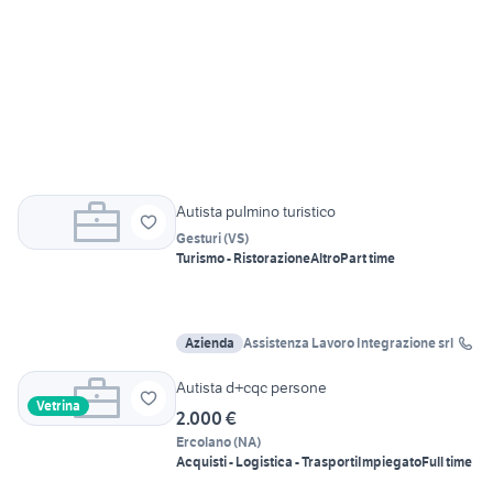
Autista pulmino turistico
Gesturi
(
VS
)
Turismo - Ristorazione
Altro
Part time
Azienda
Assistenza Lavoro Integrazione srl
Autista d+cqc persone
Vetrina
2.000 €
Ercolano
(
NA
)
Acquisti - Logistica - Trasporti
Impiegato
Full time