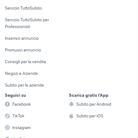
Servizio TuttoSubito
elettronica
per la casa e la
sports e hobby
Servizio TuttoSubito per
persona
Informatica
Animali
Professionisti
Arredamento e
Console e
Accessori per
Casalinghi
Inserisci annuncio
Videogiochi
animali
Elettrodomestici
Promuovi annuncio
Audio/Video
Musica e Film
Giardino e Fai da te
Consigli per la vendita
Fotografia
Libri e Riviste
Abbigliamento e
Negozi e Aziende
Telefonia
Strumenti Musicali
Accessori
Subito per le aziende
Sports
Tutto per i bambini
Seguici su
Scarica gratis l'App
Biciclette
Facebook
Subito per Android
Collezionismo
TikTok
Subito per iOS
Instagram