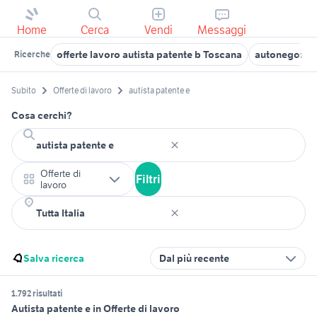
Home
Cerca
Vendi
Messaggi
offerte lavoro autista patente b Toscana
autonegozio 
Ricerche
Subito
Offerte di lavoro
autista patente e
Cosa cerchi?
Offerte di
Filtri
lavoro
Salva ricerca
Dal più recente
1.792 risultati
Autista patente e in Offerte di lavoro