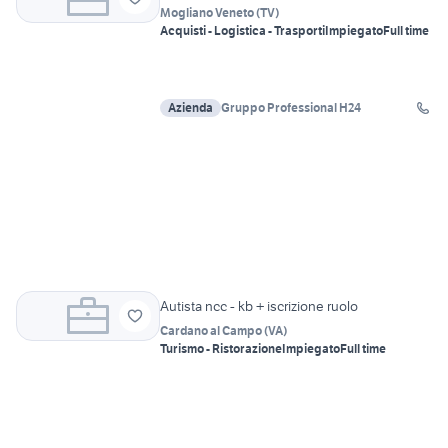
Mogliano Veneto
(
TV
)
Acquisti - Logistica - Trasporti
Impiegato
Full time
Azienda
Gruppo Professional H24
Autista ncc - kb + iscrizione ruolo
Cardano al Campo
(
VA
)
Turismo - Ristorazione
Impiegato
Full time