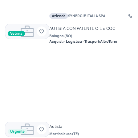
Azienda
SYNERGIE ITALIA SPA
AUTISTA CON PATENTE C-E e CQC
Vetrina
Bologna
(
BO
)
Acquisti - Logistica - Trasporti
Altro
Turni
Autista
Urgente
Martinsicuro
(
TE
)