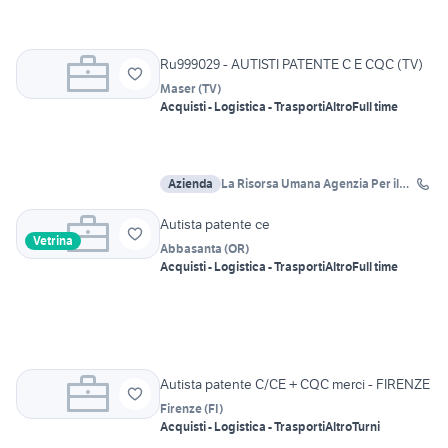
Ru999029 - AUTISTI PATENTE C E CQC (TV)
Maser
(
TV
)
Acquisti - Logistica - Trasporti
Altro
Full time
Azienda
La Risorsa Umana Agenzia Per il
Lavoro
Autista patente ce
Vetrina
Abbasanta
(
OR
)
Acquisti - Logistica - Trasporti
Altro
Full time
Autista patente C/CE + CQC merci - FIRENZE
Firenze
(
FI
)
Acquisti - Logistica - Trasporti
Altro
Turni