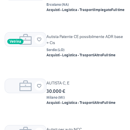
Ercolano
(
NA
)
Acquisti - Logistica - Trasporti
Impiegato
Full time
Autista Patente CE possibilmente ADR base
Vetrina
+ Cis
Sordio
(
LO
)
Acquisti - Logistica - Trasporti
Altro
Full time
AUTISTA C, E
30.000 €
Milano
(
MI
)
Acquisti - Logistica - Trasporti
Altro
Full time
Autisti per auto NCC