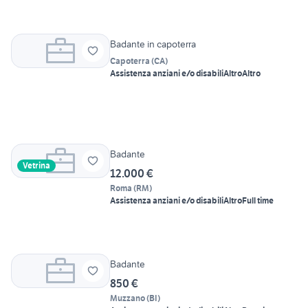
Badante in capoterra
Capoterra
(
CA
)
Assistenza anziani e/o disabili
Altro
Altro
Badante
Vetrina
12.000 €
Roma
(
RM
)
Assistenza anziani e/o disabili
Altro
Full time
Badante
850 €
Muzzano
(
BI
)