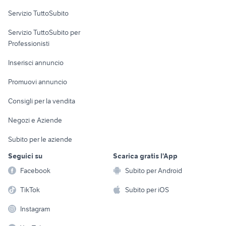
Servizio TuttoSubito
elettronica
per la casa e la
sports e hobby
Servizio TuttoSubito per
persona
Informatica
Animali
Professionisti
Arredamento e
Console e
Accessori per
Casalinghi
Inserisci annuncio
Videogiochi
animali
Elettrodomestici
Promuovi annuncio
Audio/Video
Musica e Film
Giardino e Fai da te
Consigli per la vendita
Fotografia
Libri e Riviste
Abbigliamento e
Negozi e Aziende
Telefonia
Strumenti Musicali
Accessori
Subito per le aziende
Sports
Tutto per i bambini
Seguici su
Scarica gratis l'App
Biciclette
Facebook
Subito per Android
Collezionismo
TikTok
Subito per iOS
Instagram