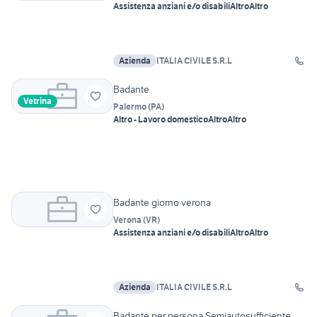
Assistenza anziani e/o disabili
Altro
Altro
Azienda
ITALIA CIVILE S.R.L
Badante
Vetrina
Palermo
(
PA
)
Altro - Lavoro domestico
Altro
Altro
Badante giorno verona
Verona
(
VR
)
Assistenza anziani e/o disabili
Altro
Altro
Azienda
ITALIA CIVILE S.R.L
Badante per persona Semiautosufficiente