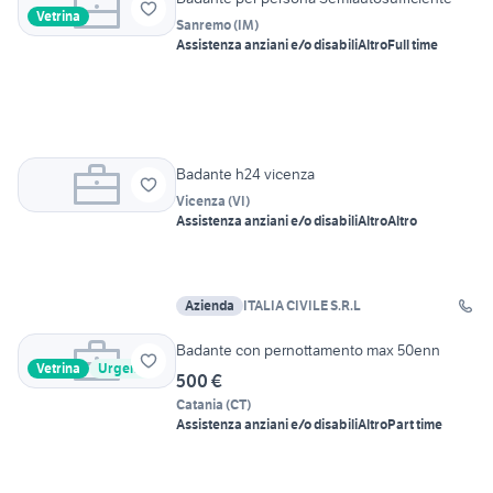
Vetrina
Sanremo
(
IM
)
Assistenza anziani e/o disabili
Altro
Full time
Badante h24 vicenza
Vicenza
(
VI
)
Assistenza anziani e/o disabili
Altro
Altro
Azienda
ITALIA CIVILE S.R.L
Badante con pernottamento max 50enn
Vetrina
Urgente
500 €
Catania
(
CT
)
Assistenza anziani e/o disabili
Altro
Part time