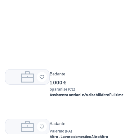
Badante
1.000 €
Sparanise
(
CE
)
Assistenza anziani e/o disabili
Altro
Full time
Badante
Palermo
(
PA
)
Altro - Lavoro domestico
Altro
Altro