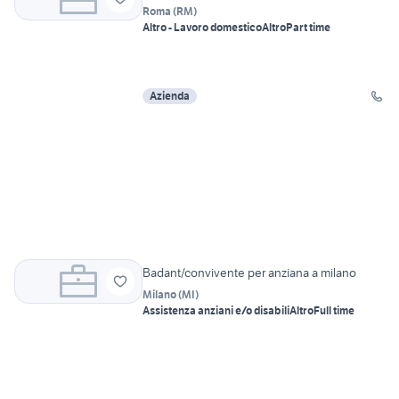
Roma
(
RM
)
Altro - Lavoro domestico
Altro
Part time
Azienda
Badant/convivente per anziana a milano
Milano
(
MI
)
Assistenza anziani e/o disabili
Altro
Full time