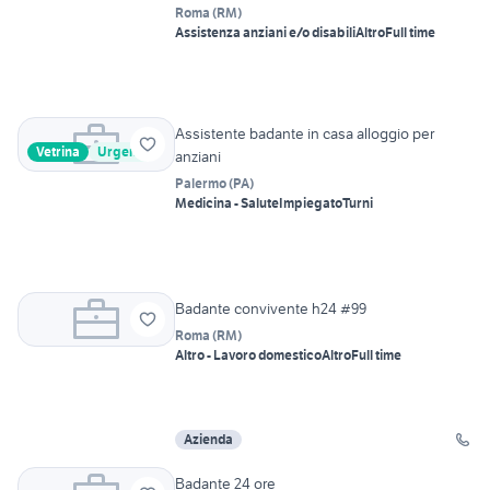
Roma
(
RM
)
Assistenza anziani e/o disabili
Altro
Full time
Assistente badante in casa alloggio per
Vetrina
Urgente
anziani
Palermo
(
PA
)
Medicina - Salute
Impiegato
Turni
Badante convivente h24 #99
Roma
(
RM
)
Altro - Lavoro domestico
Altro
Full time
Azienda
Badante 24 ore