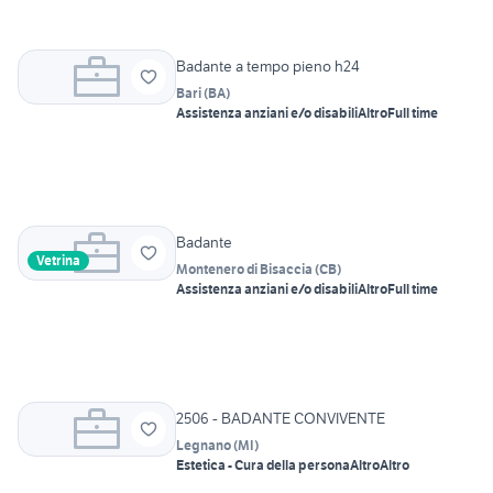
Badante a tempo pieno h24
Bari
(
BA
)
Assistenza anziani e/o disabili
Altro
Full time
Badante
Vetrina
Montenero di Bisaccia
(
CB
)
Assistenza anziani e/o disabili
Altro
Full time
2506 - BADANTE CONVIVENTE
Legnano
(
MI
)
Estetica - Cura della persona
Altro
Altro