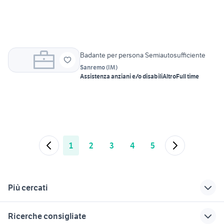
Badante per persona Semiautosufficiente
Sanremo
(
IM
)
Assistenza anziani e/o disabili
Altro
Full time
1
2
3
4
5
Più cercati
Correlati
Richerche simili
Suggerimenti
Ricerche consigliate
offerte lavoro
offerte di lavoro a
lavoro belluno