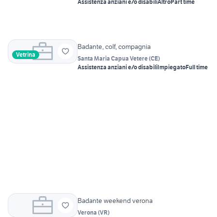
Assistenza anziani e/o disabili
Altro
Part time
Badante, colf, compagnia
Vetrina
Santa Maria Capua Vetere
(
CE
)
Assistenza anziani e/o disabili
Impiegato
Full time
Badante weekend verona
Verona
(
VR
)