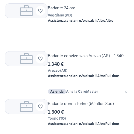
Badante 24 ore
Veggiano
(
PD
)
Assistenza anziani e/o disabili
Altro
Altro
Badante convivenza a Arezzo (AR) | 1.340
1.340 €
Arezzo
(
AR
)
Assistenza anziani e/o disabili
Altro
Full time
Azienda
Amalia CareMaster
Badante donna Torino (Mirafiori Sud)
1.600 €
Torino
(
TO
)
Assistenza anziani e/o disabili
Altro
Full time