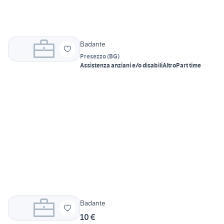
Badante
Presezzo
(
BG
)
Assistenza anziani e/o disabili
Altro
Part time
Badante
10 €