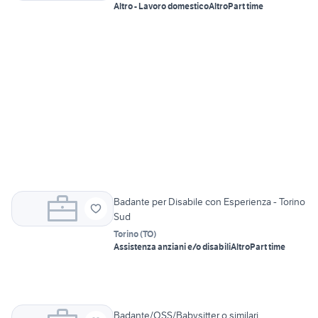
Altro - Lavoro domestico
Altro
Part time
Badante per Disabile con Esperienza - Torino
Sud
Torino
(
TO
)
Assistenza anziani e/o disabili
Altro
Part time
Badante/OSS/Babysitter o similari