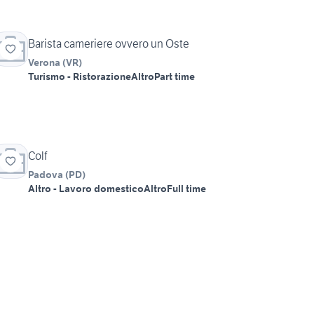
Barista cameriere ovvero un Oste
Verona
(
VR
)
Turismo - Ristorazione
Altro
Part time
Colf
Padova
(
PD
)
Altro - Lavoro domestico
Altro
Full time