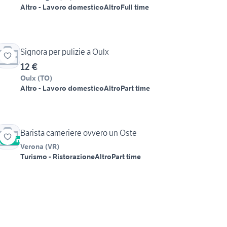
Altro - Lavoro domestico
Altro
Full time
Signora per pulizie a Oulx
12 €
Oulx
(
TO
)
Altro - Lavoro domestico
Altro
Part time
Barista cameriere ovvero un Oste
Vetrina
Verona
(
VR
)
Turismo - Ristorazione
Altro
Part time