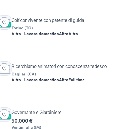
Colf convivente con patente di guida
Vetrina
Torino
(
TO
)
Altro - Lavoro domestico
Altro
Altro
Ricerchiamo animatori con conoscenza tedesco
Cagliari
(
CA
)
Altro - Lavoro domestico
Altro
Full time
Governante e Giardiniere
Vetrina
50.000 €
Ventimiglia
(
IM
)