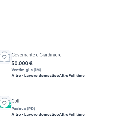
Governante e Giardiniere
50.000 €
Ventimiglia
(
IM
)
Altro - Lavoro domestico
Altro
Full time
Colf
Vetrina
Padova
(
PD
)
Altro - Lavoro domestico
Altro
Full time