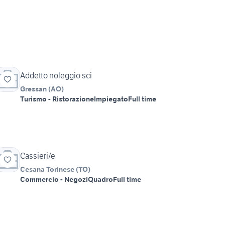
Addetto noleggio sci
Gressan
(
AO
)
Turismo - Ristorazione
Impiegato
Full time
Cassieri/e
Cesana Torinese
(
TO
)
Commercio - Negozi
Quadro
Full time