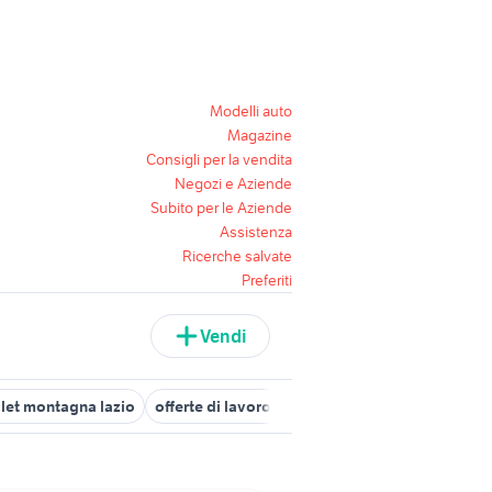
Modelli auto
Magazine
Consigli per la vendita
Negozi e Aziende
Subito per le Aziende
Assistenza
Ricerche salvate
Preferiti
Vendi
let montagna lazio
offerte di lavoro a parma
lavoro ivrea
offe