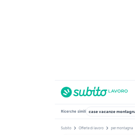
case vacanze montagn
Ricerche
simili
Subito
Offerte di lavoro
per montagna