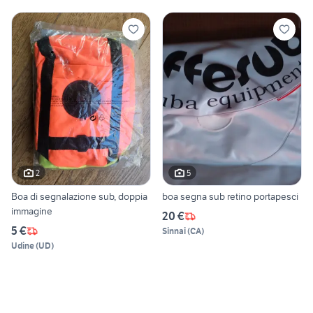
2
5
Boa di segnalazione sub, doppia
boa segna sub retino portapesci
immagine
20 €
5 €
Sinnai
(
CA
)
Udine
(
UD
)