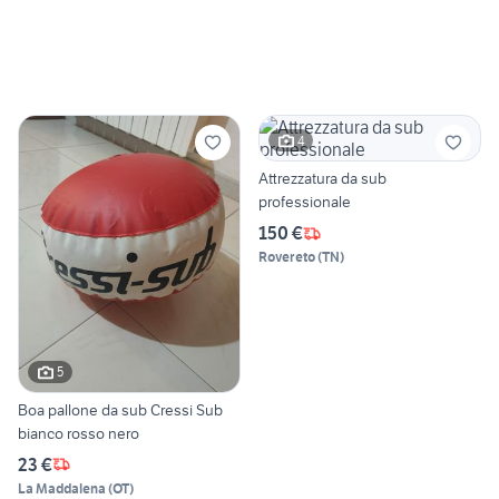
4
Attrezzatura da sub
professionale
150 €
Rovereto
(
TN
)
5
Boa pallone da sub Cressi Sub
bianco rosso nero
23 €
La Maddalena
(
OT
)