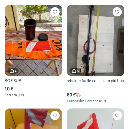
4
6
BOE SUB
arbalete fucile cressi sub più boa
.
10 €
60 €
Ferrara
(
FE
)
Francavilla Fontana
(
BR
)