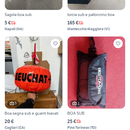
Sagola boa sub
torcia sub e palloncino boa
5 €
165 €
Napoli
(
NA
)
Montecchio Maggiore
(
VI
)
5
2
Boa segna sub e guanti biavati
BOA SUB
20 €
25 €
Cagliari
(
CA
)
Pino Torinese
(
TO
)