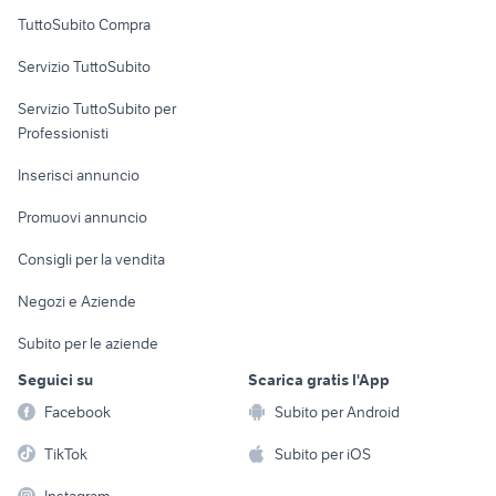
Uffici e Locali
TuttoSubito Compra
commerciali
Servizio TuttoSubito
elettronica
per la casa e la
sports e hobby
Servizio TuttoSubito per
persona
Informatica
Animali
Professionisti
Arredamento e
Console e
Accessori per
Casalinghi
Inserisci annuncio
Videogiochi
animali
Elettrodomestici
Promuovi annuncio
Audio/Video
Musica e Film
Giardino e Fai da te
Consigli per la vendita
Fotografia
Libri e Riviste
Abbigliamento e
Negozi e Aziende
Telefonia
Strumenti Musicali
Accessori
Subito per le aziende
Sports
Tutto per i bambini
Seguici su
Scarica gratis l'App
Biciclette
Facebook
Subito per Android
Collezionismo
TikTok
Subito per iOS
Instagram