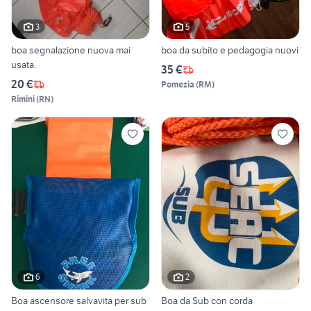
3
5
boa segnalazione nuova mai
boa da subito e pedagogia nuovi
usata.
35 €
20 €
Pomezia
(
RM
)
Rimini
(
RN
)
6
2
Boa ascensore salvavita per sub
Boa da Sub con corda