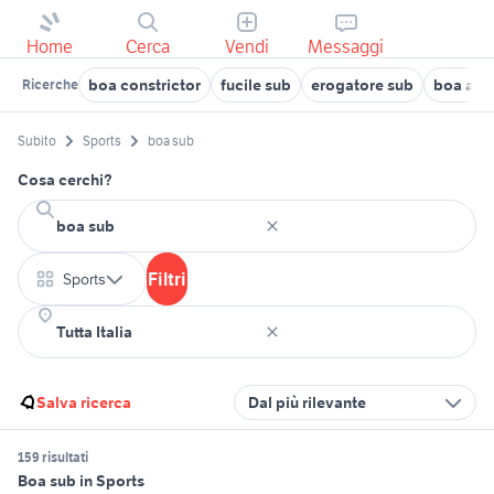
Home
Cerca
Vendi
Messaggi
boa constrictor
fucile sub
erogatore sub
boa ani
Ricerche
Subito
Sports
boa sub
Cosa cerchi?
Filtri
Sports
Salva ricerca
Dal più rilevante
159 risultati
Boa sub in Sports