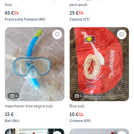
boa
pescasub
65 €
25 €
Francavilla Fontana
(
BR
)
Catania
(
CT
)
4
3
maschera+ boa segna sub
Boa sub
15 €
10 €
Bari
(
BA
)
Crotone
(
KR
)