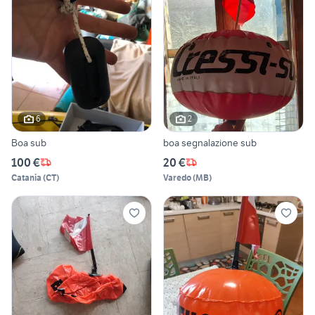
6
2
Boa sub
boa segnalazione sub
100 €
20 €
Catania
(
CT
)
Varedo
(
MB
)