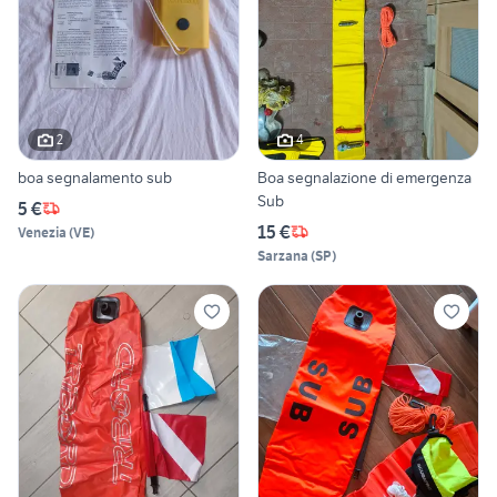
2
4
boa segnalamento sub
Boa segnalazione di emergenza
Sub
5 €
15 €
Venezia
(
VE
)
Sarzana
(
SP
)