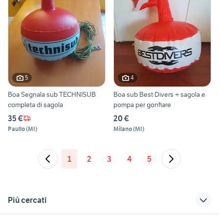
5
4
Boa Segnala sub TECHNISUB
Boa sub Best Divers + sagola e
completa di sagola
pompa per gonfiare
35 €
20 €
Paullo
(
MI
)
Milano
(
MI
)
1
2
3
4
5
Più cercati