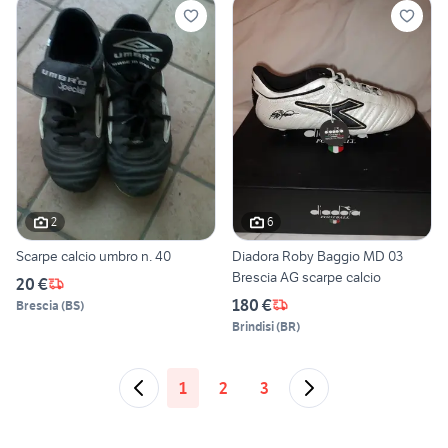
2
6
Scarpe calcio umbro n. 40
Diadora Roby Baggio MD 03
Brescia AG scarpe calcio
20 €
180 €
Brescia
(
BS
)
Brindisi
(
BR
)
1
2
3