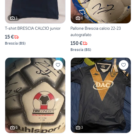
3
6
T-shirt BRESCIA CALCIO junior
Pallone Brescia calcio 22-23
autografato
15 €
150 €
Brescia
(
BS
)
Brescia
(
BS
)
6
3