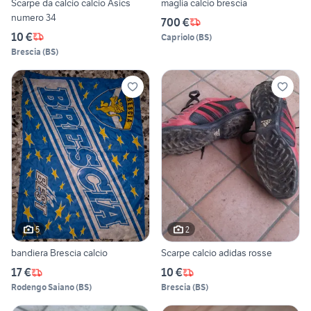
Scarpe da calcio calcio Asics
maglia calcio brescia
numero 34
700 €
10 €
Capriolo
(
BS
)
Brescia
(
BS
)
5
2
bandiera Brescia calcio
Scarpe calcio adidas rosse
17 €
10 €
Rodengo Saiano
(
BS
)
Brescia
(
BS
)