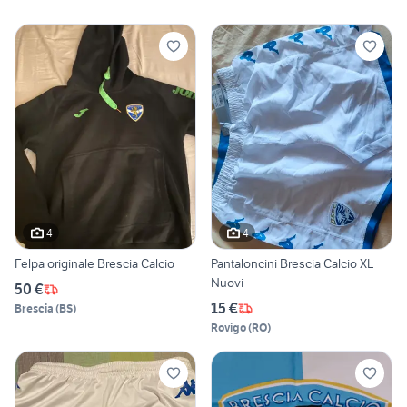
4
4
Felpa originale Brescia Calcio
Pantaloncini Brescia Calcio XL
Nuovi
50 €
15 €
Brescia
(
BS
)
Rovigo
(
RO
)