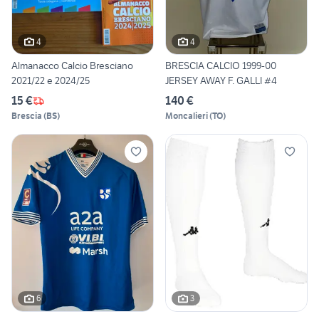
4
4
Almanacco Calcio Bresciano
BRESCIA CALCIO 1999-00
2021/22 e 2024/25
JERSEY AWAY F. GALLI #4
15 €
140 €
Brescia
(
BS
)
Moncalieri
(
TO
)
6
3