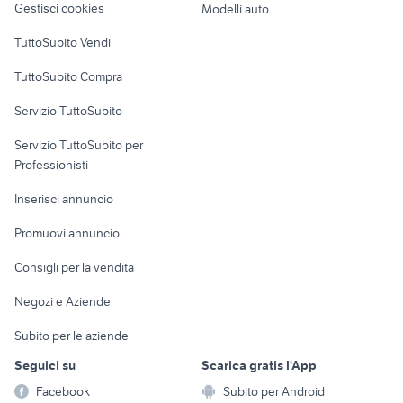
Gestisci cookies
Modelli auto
Case vacanza
TuttoSubito Vendi
Uffici e Locali
TuttoSubito Compra
commerciali
Servizio TuttoSubito
elettronica
per la casa e la
sports e hobby
Servizio TuttoSubito per
persona
Informatica
Animali
Professionisti
Arredamento e
Console e
Accessori per
Casalinghi
Inserisci annuncio
Videogiochi
animali
Elettrodomestici
Promuovi annuncio
Audio/Video
Musica e Film
Giardino e Fai da te
Consigli per la vendita
Fotografia
Libri e Riviste
Abbigliamento e
Negozi e Aziende
Telefonia
Strumenti Musicali
Accessori
Subito per le aziende
Sports
Tutto per i bambini
Seguici su
Scarica gratis l'App
Biciclette
Facebook
Subito per Android