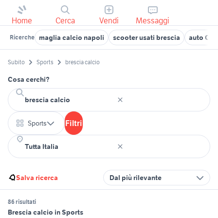
Home
Cerca
Vendi
Messaggi
maglia calcio napoli
scooter usati brescia
auto Cal
Ricerche
Subito
Sports
brescia calcio
Cosa cerchi?
Filtri
Sports
Salva ricerca
Dal più rilevante
86 risultati
Brescia calcio in Sports