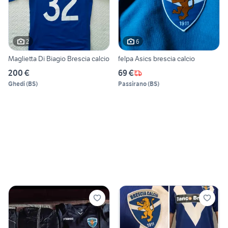
2
6
Maglietta Di Biagio Brescia calcio
felpa Asics brescia calcio
200 €
69 €
Ghedi
(
BS
)
Passirano
(
BS
)