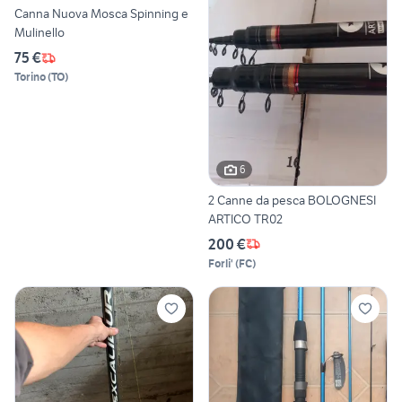
Canna Nuova Mosca Spinning e
Mulinello
75 €
Torino
(
TO
)
6
2 Canne da pesca BOLOGNESI
ARTICO TR02
200 €
Forli'
(
FC
)