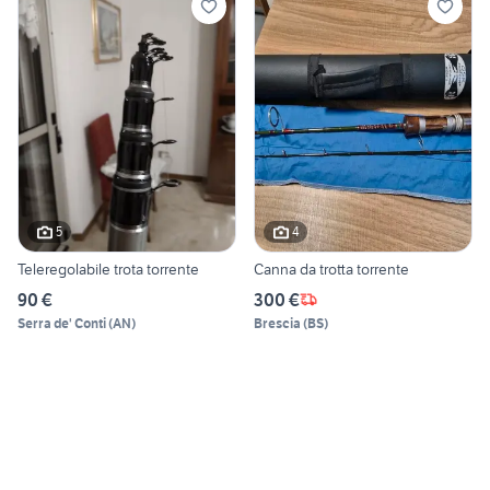
5
4
Teleregolabile trota torrente
Canna da trotta torrente
90 €
300 €
Serra de' Conti
(
AN
)
Brescia
(
BS
)