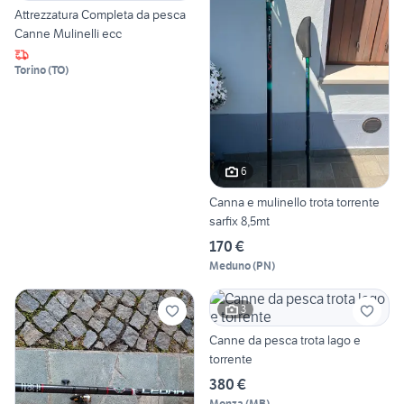
Attrezzatura Completa da pesca
Canne Mulinelli ecc
Torino
(
TO
)
6
Canna e mulinello trota torrente
sarfix 8,5mt
170 €
Meduno
(
PN
)
3
Canne da pesca trota lago e
torrente
380 €
Monza
(
MB
)