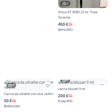
6
Artico AT 9080 13 mt. Trota
Torrente
450 €
Sefro
(
MC
)
6
5
canna blizzart 9 mt
Canna da ultralite con due vettini
200 €
50 €
Prato
(
PO
)
Bellizzi
(
SA
)