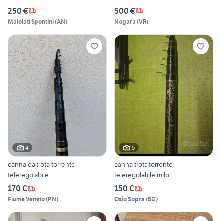
250 €
500 €
Maiolati Spontini
(
AN
)
Nogara
(
VR
)
4
5
canna da trota torrente
canna trota torrente
teleregolabile
teleregolabile milo
170 €
150 €
Fiume Veneto
(
PN
)
Osio Sopra
(
BG
)