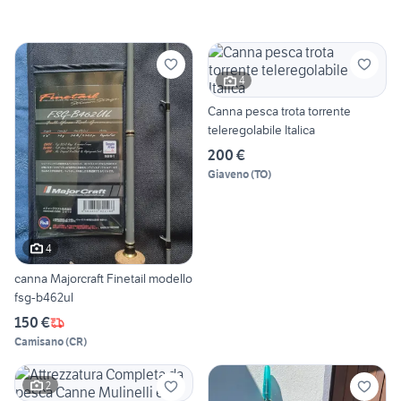
4
Canna pesca trota torrente
teleregolabile Italica
200 €
Giaveno
(
TO
)
4
canna Majorcraft Finetail modello
fsg-b462ul
150 €
Camisano
(
CR
)
2