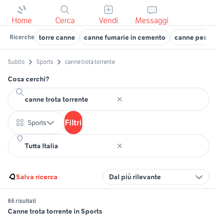
Home
Cerca
Vendi
Messaggi
torre canne
canne fumarie in cemento
canne pesca 
Ricerche
Subito
Sports
canne trota torrente
Cosa cerchi?
Filtri
Sports
Salva ricerca
Dal più rilevante
66 risultati
Canne trota torrente in Sports