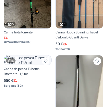
5
3
Canne trota torrente
Canna Nuova Spinning Travel
Carbonio Guanti Daiwa
Olmo al Brembo
(
BG
)
50 €
Torino
(
TO
)
6
Canna da pesca Tubertini
Rtorrente 11,5 mt
550 €
Bergamo
(
BG
)