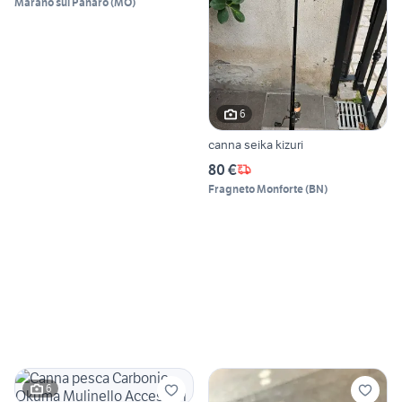
Marano sul Panaro
(
MO
)
6
canna seika kizuri
80 €
Fragneto Monforte
(
BN
)
6