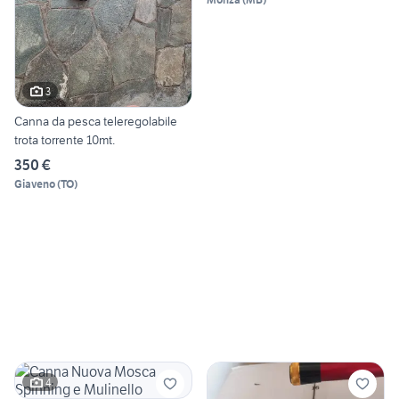
3
Canna da pesca teleregolabile
trota torrente 10mt.
350 €
Giaveno
(
TO
)
4