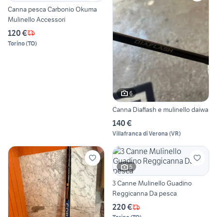
Canna pesca Carbonio Okuma
Mulinello Accessori
120 €
Torino
(
TO
)
6
Canna Diaflash e mulinello daiwa
140 €
Villafranca di Verona
(
VR
)
5
3 Canne Mulinello Guadino
Reggicanna Da pesca
220 €