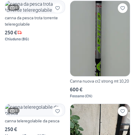
6
canna da pesca trota torrente
teleregolabile
250 €
Chiuduno
(
BG
)
Canna nuova cr2 strong mt 10,20
600 €
Fossano
(
CN
)
5
canna teleregolabile da pesca
250 €