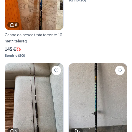
Torino
(
TO
)
6
Canna da pesca trota torrente 10
metri telereg
145 €
Sondrio
(
SO
)
5
2