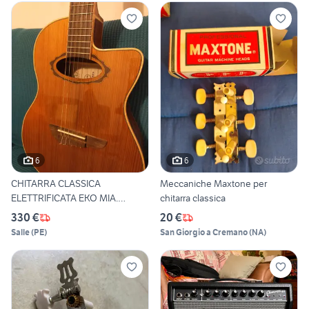
6
6
CHITARRA CLASSICA
Meccaniche Maxtone per
ELETTRIFICATA EKO MIA.
chitarra classica
N400CE
330 €
20 €
Salle
(
PE
)
San Giorgio a Cremano
(
NA
)