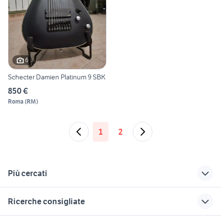
6
Schecter Damien Platinum 9 SBK
850 €
Roma
(
RM
)
1
2
Più cercati
Correlati
Richerche simili
Suggerimenti
Ricerche consigliate
cani agrigento
synth per chitarra
chitarre monza
bontempi system 5
korg