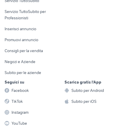
Servizio TuttoSubito
elettronica
per la casa e la
sports e hobby
Servizio TuttoSubito per
persona
Informatica
Animali
Professionisti
Arredamento e
Console e
Accessori per
Casalinghi
Inserisci annuncio
Videogiochi
animali
Elettrodomestici
Promuovi annuncio
Audio/Video
Musica e Film
Giardino e Fai da te
Consigli per la vendita
Fotografia
Libri e Riviste
Abbigliamento e
Negozi e Aziende
Telefonia
Strumenti Musicali
Accessori
Subito per le aziende
Sports
Tutto per i bambini
Seguici su
Scarica gratis l'App
Biciclette
Facebook
Subito per Android
Collezionismo
TikTok
Subito per iOS
Instagram
YouTube