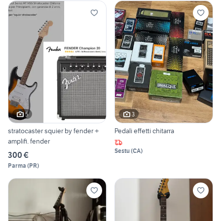
5
3
stratocaster squier by fender +
Pedali effetti chitarra
amplifi. fender
Sestu
(
CA
)
300 €
Parma
(
PR
)