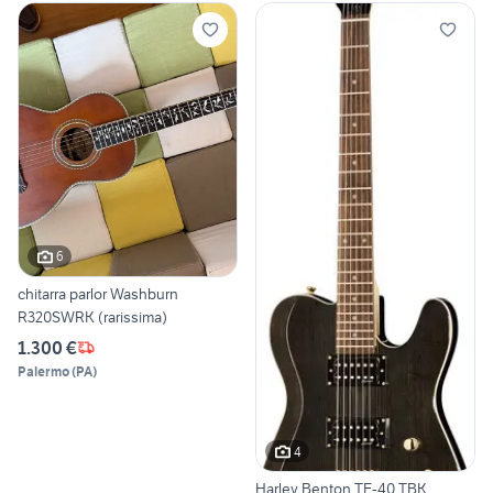
6
chitarra parlor Washburn
R320SWRK (rarissima)
1.300 €
Palermo
(
PA
)
4
Harley Benton TE-40 TBK