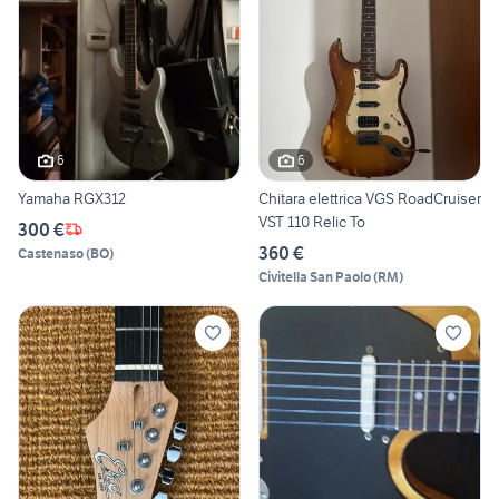
6
6
Yamaha RGX312
Chitara elettrica VGS RoadCruiser
VST 110 Relic To
300 €
360 €
Castenaso
(
BO
)
Civitella San Paolo
(
RM
)