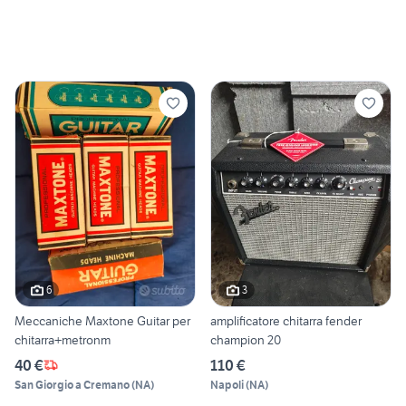
6
3
Meccaniche Maxtone Guitar per
amplificatore chitarra fender
chitarra+metronm
champion 20
40 €
110 €
San Giorgio a Cremano
(
NA
)
Napoli
(
NA
)