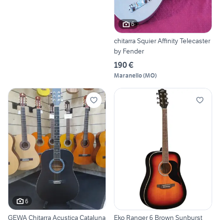
6
chitarra Squier Affinity Telecaster
by Fender
190 €
Maranello
(
MO
)
6
GEWA Chitarra Acustica Cataluna
Eko Ranger 6 Brown Sunburst