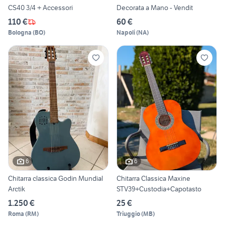
CS40 3/4 + Accessori
Decorata a Mano - Vendit
110 €
60 €
Bologna
(
BO
)
Napoli
(
NA
)
6
6
Chitarra classica Godin Mundial
Chitarra Classica Maxine
Arctik
STV39+Custodia+Capotasto
1.250 €
25 €
Roma
(
RM
)
Triuggio
(
MB
)