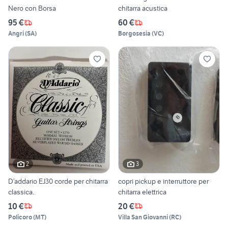
Nero con Borsa
chitarra acustica
95 €
60 €
Angri
(
SA
)
Borgosesia
(
VC
)
2
3
D’addario EJ30 corde per chitarra
copri pickup e interruttore per
classica.
chitarra elettrica
10 €
20 €
Policoro
(
MT
)
Villa San Giovanni
(
RC
)