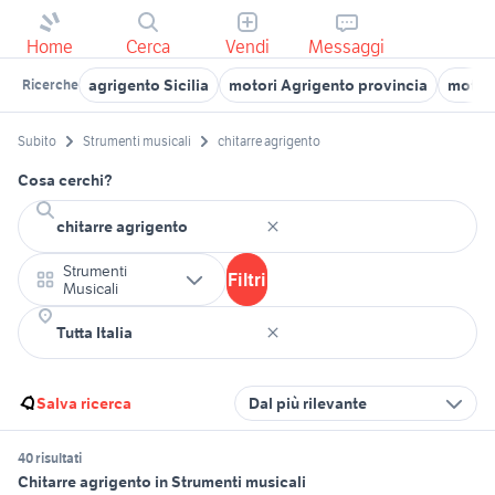
Home
Cerca
Vendi
Messaggi
agrigento Sicilia
motori Agrigento provincia
moto 
Ricerche
Subito
Strumenti musicali
chitarre agrigento
Cosa cerchi?
Strumenti
Filtri
Musicali
Salva ricerca
Dal più rilevante
40 risultati
Chitarre agrigento in Strumenti musicali