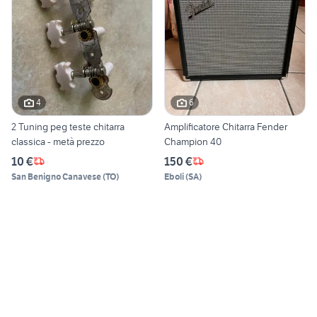
4
6
2 Tuning peg teste chitarra
Amplificatore Chitarra Fender
classica - metà prezzo
Champion 40
10 €
150 €
San Benigno Canavese
(
TO
)
Eboli
(
SA
)