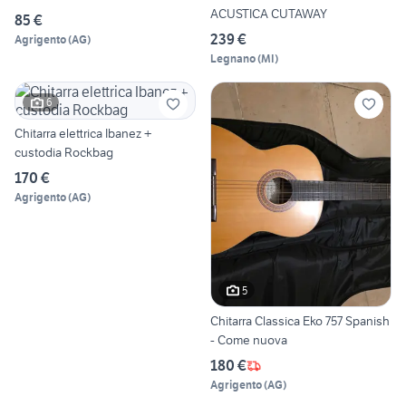
ACUSTICA CUTAWAY
85 €
239 €
Agrigento
(
AG
)
Legnano
(
MI
)
6
Chitarra elettrica Ibanez +
custodia Rockbag
170 €
Agrigento
(
AG
)
5
Chitarra Classica Eko 757 Spanish
- Come nuova
180 €
Agrigento
(
AG
)