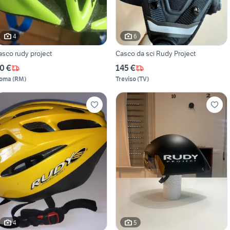
4
6
asco rudy project
Casco da sci Rudy Project
0 €
145 €
oma
(
RM
)
Treviso
(
TV
)
4
5