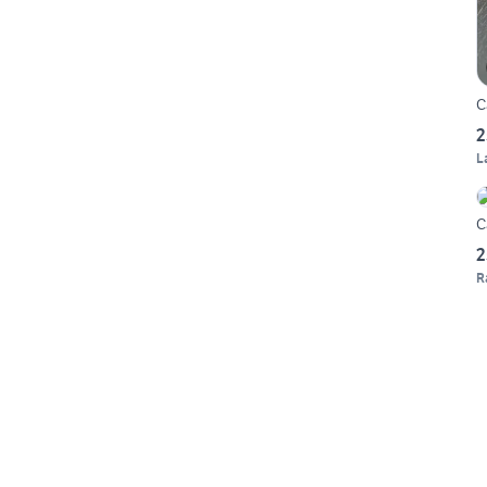
C
2
L
C
2
R