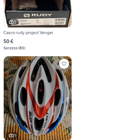
6
Casco rudy project Venger
50 €
Sarezzo
(
BS
)
5