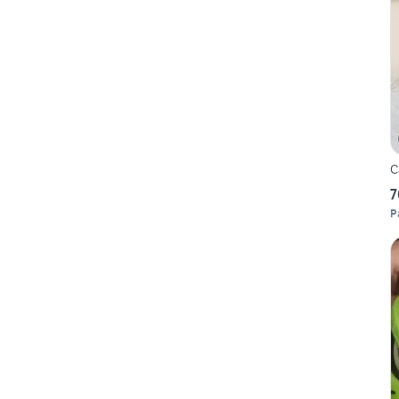
C
7
P