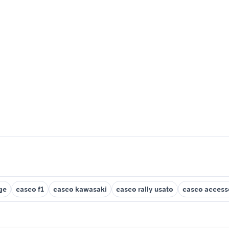
ge
casco f1
casco kawasaki
casco rally usato
casco accesso