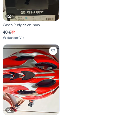
5
Casco Rudy da ciclismo
40 €
Valdastico
(
VI
)
5