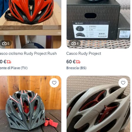
6
4
asco ciclismo Rudy Project Rush
Casco Rudy Project
0 €
60 €
onte di Piave
(
TV
)
Brescia
(
BS
)