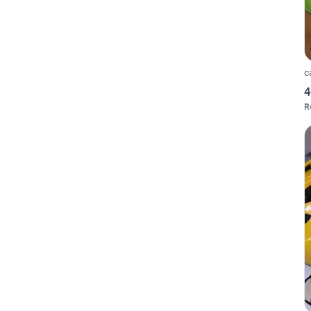
c
4
R