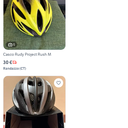
6
Casco Rudy Project Rush M
30 €
Randazzo
(
CT
)