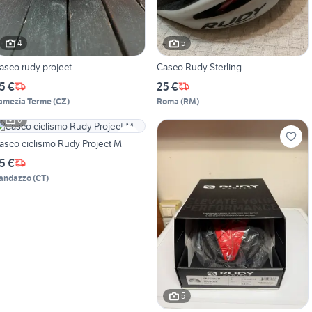
4
5
asco rudy project
Casco Rudy Sterling
5 €
25 €
amezia Terme
(
CZ
)
Roma
(
RM
)
6
asco ciclismo Rudy Project M
5 €
andazzo
(
CT
)
5