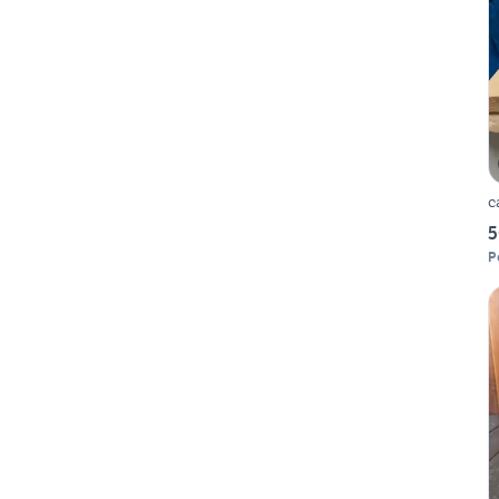
c
5
P