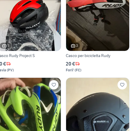
5
3
asco Rudy Project S
Casco per bicicletta Rudy
0 €
20 €
avia
(
PV
)
Forli'
(
FC
)