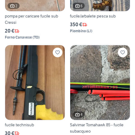
2
6
pompa per caricare fucile sub
fucile/arbalete pesca sub
Cressi
350 €
20 €
Piombino
(
LI
)
Forno Canavese
(
TO
)
4
fucile technisub
Salvimar Tomahawk 85 - fucile
subacqueo
30 €