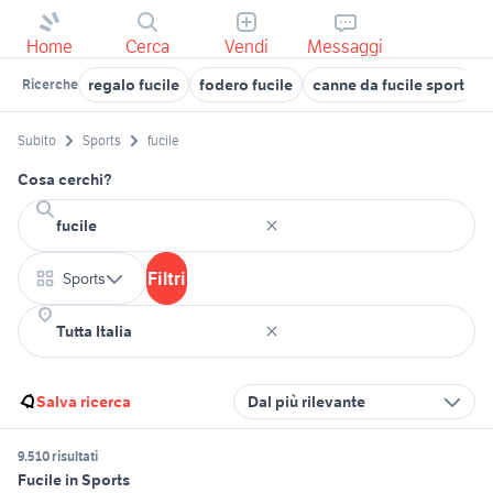
Home
Cerca
Vendi
Messaggi
regalo fucile
fodero fucile
canne da fucile sport
f
Ricerche
Subito
Sports
fucile
Cosa cerchi?
Filtri
Sports
Salva ricerca
Dal più rilevante
9.510 risultati
Fucile in Sports