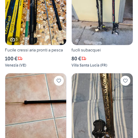
5
Fucile cressi aria pronti a pesca
fucili subacquei
100 €
80 €
Venezia
(
VE
)
Villa Santa Lucia
(
FR
)