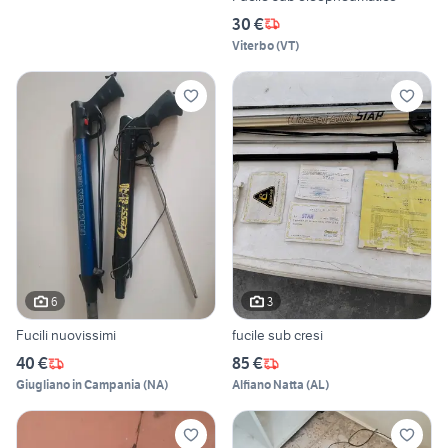
30 €
Viterbo
(
VT
)
6
3
Fucili nuovissimi
fucile sub cresi
40 €
85 €
Giugliano in Campania
(
NA
)
Alfiano Natta
(
AL
)