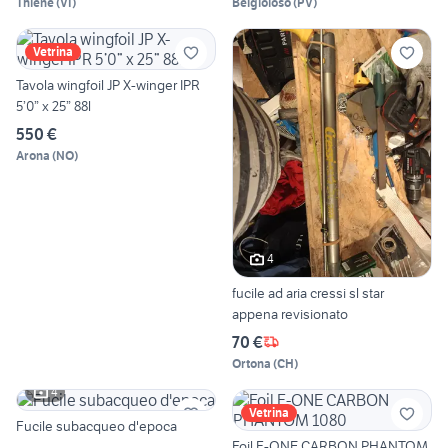
Thiene
(
VI
)
Belgioioso
(
PV
)
Vetrina
Tavola wingfoil JP X-winger IPR
5’0” x 25” 88l
550 €
Arona
(
NO
)
4
fucile ad aria cressi sl star
appena revisionato
70 €
Ortona
(
CH
)
4
Vetrina
Fucile subacqueo d'epoca
Foil F-ONE CARBON PHANTOM