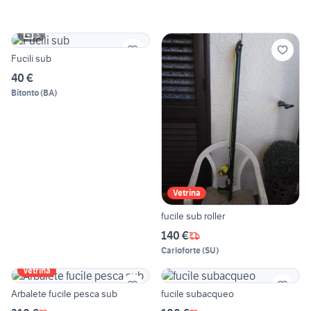
3
Fucili sub
40 €
Bitonto
(
BA
)
Vetrina
fucile sub roller
140 €
Carloforte
(
SU
)
Vetrina
Arbalete fucile pesca sub
fucile subacqueo