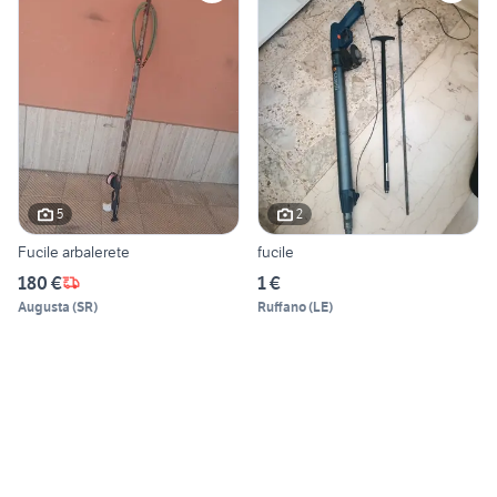
5
2
Fucile arbalerete
fucile
180 €
1 €
Augusta
(
SR
)
Ruffano
(
LE
)