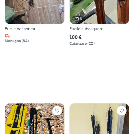
6
Fucile per apnea
Fucile subacqueo
100 €
Modugno
(
BA
)
Catanzaro
(
CZ
)