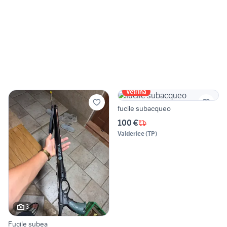
Vetrina
fucile subacqueo
100 €
Valderice
(
TP
)
3
Fucile subea