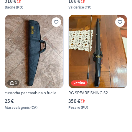
310 €
100 €
Baone
(
PD
)
Valderice
(
TP
)
3
Vetrina
custodia per carabina o fucile
RG SPEARFISHING 62
25 €
350 €
Maracalagonis
(
CA
)
Pesaro
(
PU
)