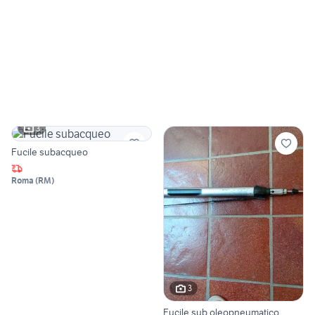
3
Fucile subacqueo
Roma
(
RM
)
3
Fucile sub oleopneumatico