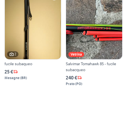
2
Vetrina
fucile subaqueo
Salvimar Tomahawk 85 - fucile
subacqueo
25 €
240 €
Mesagne
(
BR
)
Prato
(
PO
)