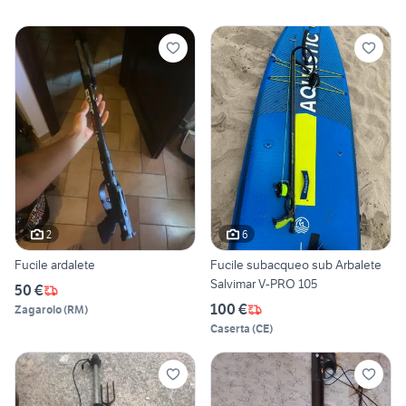
2
6
Fucile ardalete
Fucile subacqueo sub Arbalete
Salvimar V-PRO 105
50 €
100 €
Zagarolo
(
RM
)
Caserta
(
CE
)