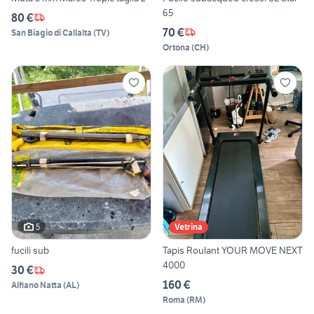
65
80 €
70 €
San Biagio di Callalta
(
TV
)
Ortona
(
CH
)
5
Vetrina
fucili sub
Tapis Roulant YOUR MOVE NEXT
4000
30 €
160 €
Alfiano Natta
(
AL
)
Roma
(
RM
)