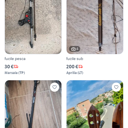
4
fucile pesca
fucile sub
30 €
200 €
Marsala
(
TP
)
Aprilia
(
LT
)