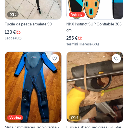
6
Vetrina
Fucile da pesca arbalete 90
NKX Instinct SUP Gonfiabile 305
cm
120 €
255 €
Lecce
(
LE
)
Termini Imerese
(
PA
)
4
Vetrina
Muta 3 mm Mares Tropic taglia 2
Fucile subacqueo cressi SL Star