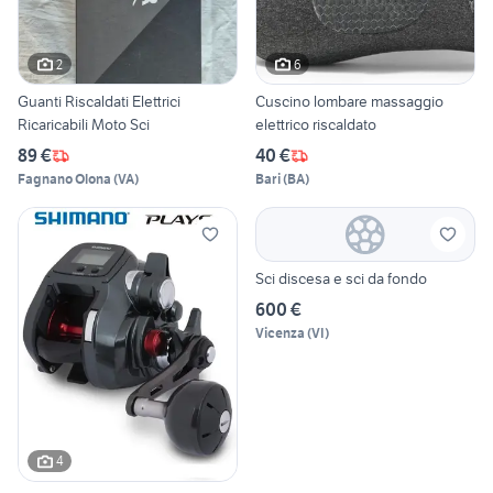
2
6
Guanti Riscaldati Elettrici
Cuscino lombare massaggio
Ricaricabili Moto Sci
elettrico riscaldato
89 €
40 €
Fagnano Olona
(
VA
)
Bari
(
BA
)
Sci discesa e sci da fondo
600 €
Vicenza
(
VI
)
4