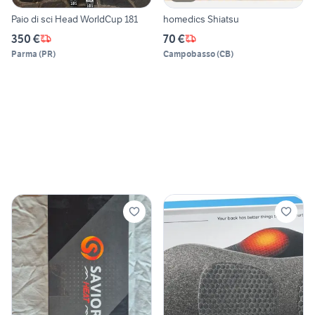
Paio di sci Head WorldCup 181
homedics Shiatsu
350 €
70 €
Parma
(
PR
)
Campobasso
(
CB
)