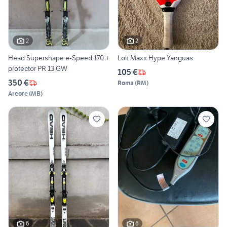
2
2
Head Supershape e-Speed 170 +
Lok Maxx Hype Yanguas
protector PR 13 GW
105 €
350 €
Roma
(
RM
)
Arcore
(
MB
)
6
6