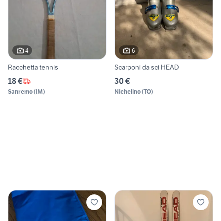
4
6
Racchetta tennis
Scarponi da sci HEAD
18 €
30 €
Sanremo
(
IM
)
Nichelino
(
TO
)