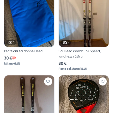
6
5
Pantaloni sci donna Head
Sci Head Worldcup i.Speed,
lunghezza 185 cm
30 €
80 €
Milano
(
MI
)
Forte dei Marmi
(
LU
)