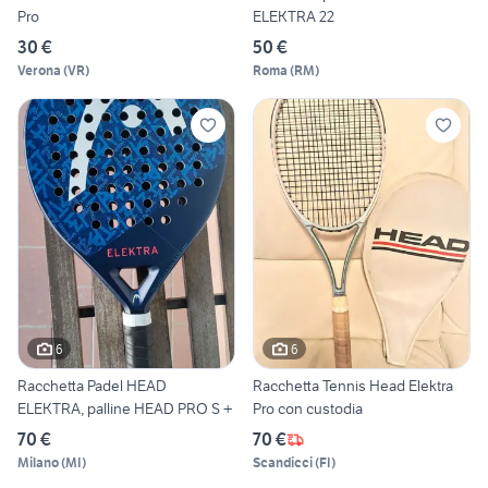
Pro
ELEKTRA 22
30 €
50 €
Verona
(
VR
)
Roma
(
RM
)
6
6
Racchetta Padel HEAD
Racchetta Tennis Head Elektra
ELEKTRA, palline HEAD PRO S +
Pro con custodia
70 €
70 €
Milano
(
MI
)
Scandicci
(
FI
)