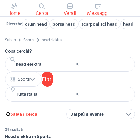
Home
Cerca
Vendi
Messaggi
drum head
borsa head
scarponi sci head
head sc
Ricerche
Subito
Sports
head elektra
Cosa cerchi?
Filtri
Sports
Salva ricerca
Dal più rilevante
24 risultati
Head elektra in Sports