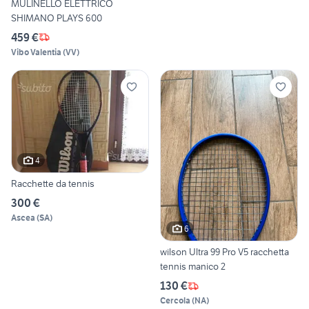
MULINELLO ELETTRICO
SHIMANO PLAYS 600
459 €
Vibo Valentia
(
VV
)
4
Racchette da tennis
300 €
Ascea
(
SA
)
6
wilson Ultra 99 Pro V5 racchetta
tennis manico 2
130 €
Cercola
(
NA
)