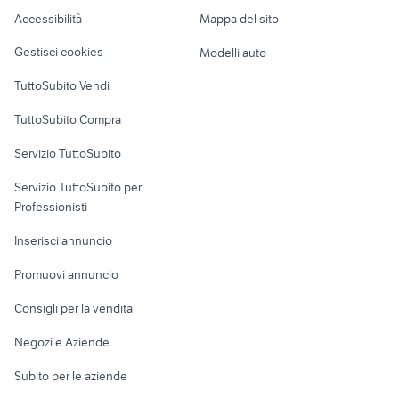
Caravan e Camper
Accessibilità
Mappa del sito
ratto da compagnia
coniglio animali Abruzzo
Loft, mansarde e
Veicoli commerciali
altro
Gestisci cookies
Modelli auto
Case vacanza
TuttoSubito Vendi
Uffici e Locali
TuttoSubito Compra
commerciali
Servizio TuttoSubito
elettronica
per la casa e la
sports e hobby
Servizio TuttoSubito per
persona
Informatica
Animali
Professionisti
Arredamento e
Console e
Accessori per
Casalinghi
Inserisci annuncio
Videogiochi
animali
Elettrodomestici
Promuovi annuncio
Audio/Video
Musica e Film
Giardino e Fai da te
Consigli per la vendita
Fotografia
Libri e Riviste
Abbigliamento e
Negozi e Aziende
Telefonia
Strumenti Musicali
Accessori
Subito per le aziende
Sports
Tutto per i bambini