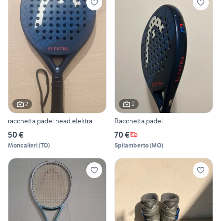
2
2
racchetta padel head elektra
Racchetta padel
50 €
70 €
Moncalieri
(
TO
)
Spilamberto
(
MO
)