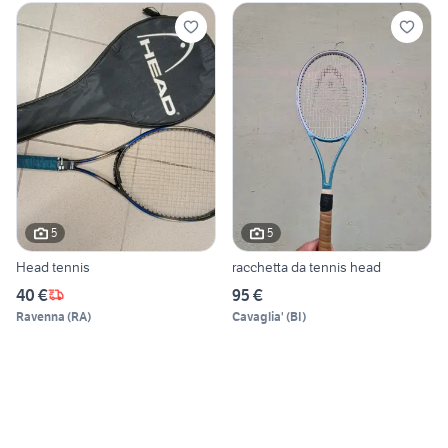
5
5
Head tennis
racchetta da tennis head
40 €
95 €
Ravenna
(
RA
)
Cavaglia'
(
BI
)