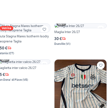
5
Vetrina
Maglia Inter 26/27
uta Stagna Mares Isotherm Isodry
30 €
eoprene Taglia
Dueville
(
VI
)
50 €
atania
(
CT
)
3
aglietta inter calcio 26/27
5 €
an Dona' di Piave
(
VE
)