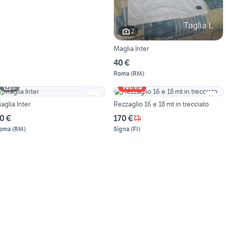
2
Maglia Inter
40 €
Roma
(
RM
)
2
Vetrina
aglia Inter
Rezzaglio 16 e 18 mt in trecciato
0 €
170 €
oma
(
RM
)
Signa
(
FI
)