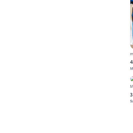
m
4
M
M
3
S