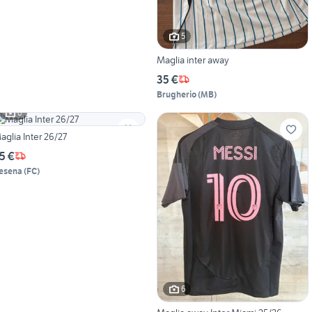
5
Maglia inter away
35 €
Brugherio
(
MB
)
6
aglia Inter 26/27
5 €
esena
(
FC
)
6