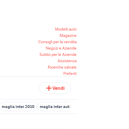
Modelli auto
Magazine
Consigli per la vendita
Negozi e Aziende
Subito per le Aziende
Assistenza
Ricerche salvate
Preferiti
Vendi
maglia inter 2010
maglia inter autografata
zaino inter
bigliett