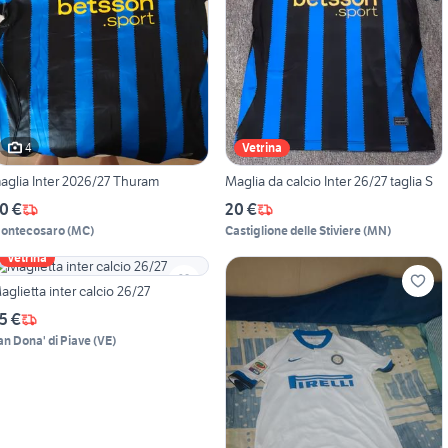
4
Vetrina
aglia Inter 2026/27 Thuram
Maglia da calcio Inter 26/27 taglia S
0 €
20 €
ontecosaro
(
MC
)
Castiglione delle Stiviere
(
MN
)
Vetrina
aglietta inter calcio 26/27
5 €
an Dona' di Piave
(
VE
)