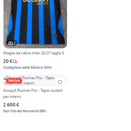
2
Maglia da calcio Inter 26/27 taglia S
20 €
Castiglione delle Stiviere
(
MN
)
Vetrina
Assault Runner Pro - Tapis roulant
per interni
2.600 €
San Vito dei Normanni
(
BR
)