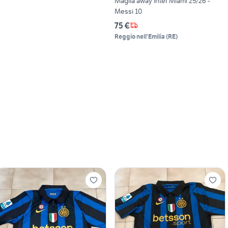
Maglia away Inter Miami 25/26 -
Messi 10
75 €
Reggio nell'Emilia
(
RE
)