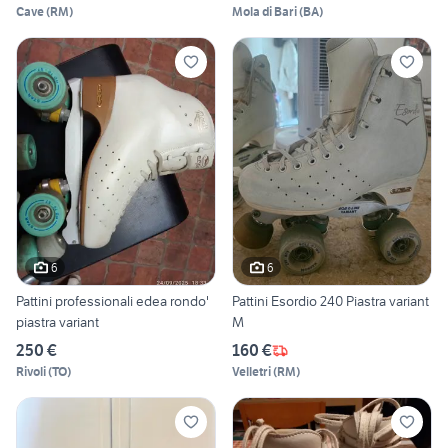
Cave
(
RM
)
Mola di Bari
(
BA
)
6
6
Pattini professionali edea rondo'
Pattini Esordio 240 Piastra variant
piastra variant
M
250 €
160 €
Rivoli
(
TO
)
Velletri
(
RM
)