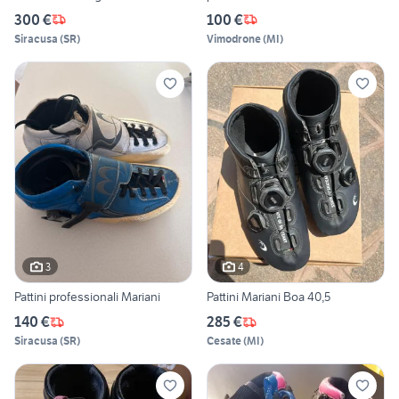
300 €
100 €
Siracusa
(
SR
)
Vimodrone
(
MI
)
3
4
Pattini professionali Mariani
Pattini Mariani Boa 40,5
140 €
285 €
Siracusa
(
SR
)
Cesate
(
MI
)