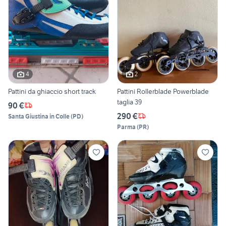
4
2
Pattini da ghiaccio short track
Pattini Rollerblade Powerblade
taglia 39
90 €
290 €
Santa Giustina in Colle
(
PD
)
Parma
(
PR
)