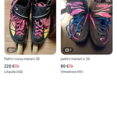
6
6
Pattini corsa mariani 38
pattini mariani n.34
220 €
80 €
L'Aquila
(
AQ
)
Vimodrone
(
MI
)