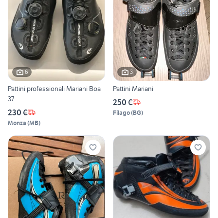
6
3
Pattini professionali Mariani Boa
Pattini Mariani
37
250 €
230 €
Filago
(
BG
)
Monza
(
MB
)