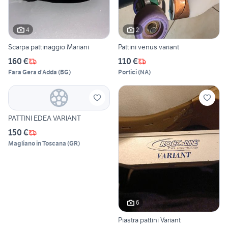
4
2
Scarpa pattinaggio Mariani
Pattini venus variant
160 €
110 €
Fara Gera d'Adda
(
BG
)
Portici
(
NA
)
PATTINI EDEA VARIANT
150 €
Magliano in Toscana
(
GR
)
6
Piastra pattini Variant