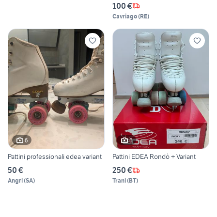
100 €
Cavriago
(
RE
)
6
6
Pattini professionali edea variant
Pattini EDEA Rondò + Variant
50 €
250 €
Angri
(
SA
)
Trani
(
BT
)