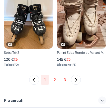
6
6
Seba Trix2
Pattini Edea Rondò su Variant M
120 €
145 €
Torino
(
TO
)
Dicomano
(
FI
)
1
2
3
Più cercati