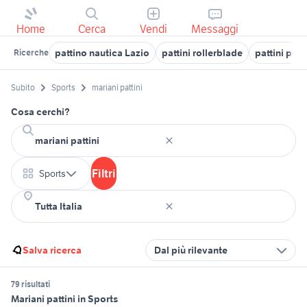
Home
Cerca
Vendi
Messaggi
pattino nautica Lazio
pattini rollerblade
pattini per
Ricerche
Subito
Sports
mariani pattini
Cosa cerchi?
Filtri
Sports
Salva ricerca
Dal più rilevante
79 risultati
Mariani pattini in Sports