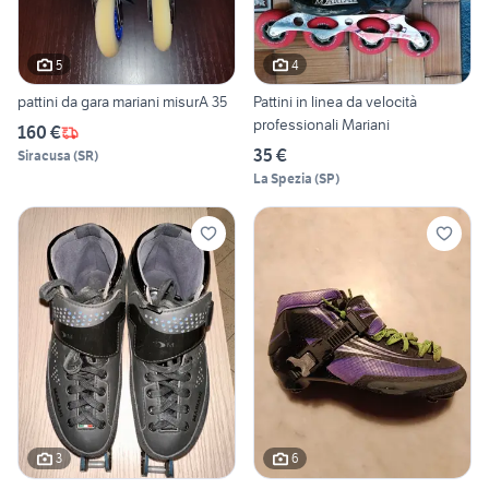
5
4
pattini da gara mariani misurA 35
Pattini in linea da velocità
professionali Mariani
160 €
35 €
Siracusa
(
SR
)
La Spezia
(
SP
)
3
6