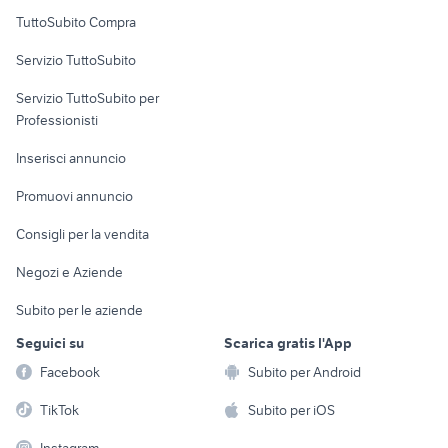
Uffici e Locali
TuttoSubito Compra
commerciali
Servizio TuttoSubito
elettronica
per la casa e la
sports e hobby
Servizio TuttoSubito per
persona
Informatica
Animali
Professionisti
Arredamento e
Console e
Accessori per
Casalinghi
Inserisci annuncio
Videogiochi
animali
Elettrodomestici
Promuovi annuncio
Audio/Video
Musica e Film
Giardino e Fai da te
Consigli per la vendita
Fotografia
Libri e Riviste
Abbigliamento e
Negozi e Aziende
Telefonia
Strumenti Musicali
Accessori
Subito per le aziende
Sports
Tutto per i bambini
Seguici su
Scarica gratis l'App
Biciclette
Facebook
Subito per Android
Collezionismo
TikTok
Subito per iOS
Instagram