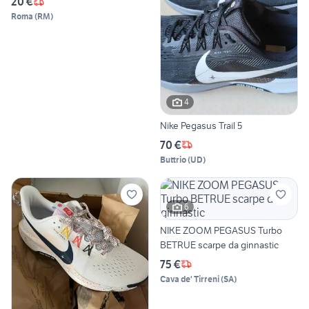
20 €
Roma
(
RM
)
4
Nike Pegasus Trail 5
70 €
Buttrio
(
UD
)
6
NIKE ZOOM PEGASUS Turbo
BETRUE scarpe da ginnastic
75 €
Cava de' Tirreni
(
SA
)