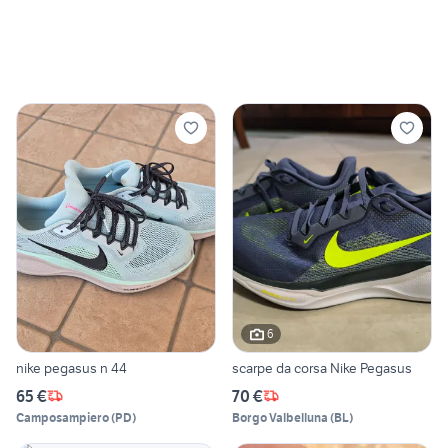
6
nike pegasus n 44
scarpe da corsa Nike Pegasus
65 €
70 €
Camposampiero
(
PD
)
Borgo Valbelluna
(
BL
)