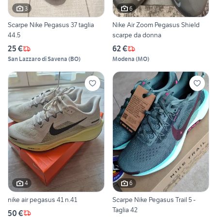
3
6
Scarpe Nike Pegasus 37 taglia
Nike Air Zoom Pegasus Shield
44.5
scarpe da donna
25 €
62 €
San Lazzaro di Savena
(
BO
)
Modena
(
MO
)
4
6
nike air pegasus 41 n.41
Scarpe Nike Pegasus Trail 5 -
Taglia 42
50 €