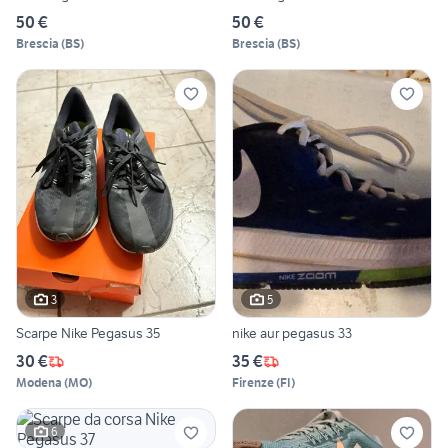
50 €
50 €
Brescia
(
BS
)
Brescia
(
BS
)
3
5
Scarpe Nike Pegasus 35
nike aur pegasus 33
30 €
35 €
Modena
(
MO
)
Firenze
(
FI
)
6