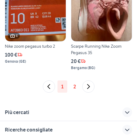
4
Nike zoom pegasus turbo 2
Scarpe Running Nike Zoom
Pegasus 35
100 €
20 €
Genova
(
GE
)
Bergamo
(
BG
)
1
2
Più cercati
Correlati
Richerche simili
Suggerimenti
Ricerche consigliate
nike hypervenom
coniglio animali
snow lynx