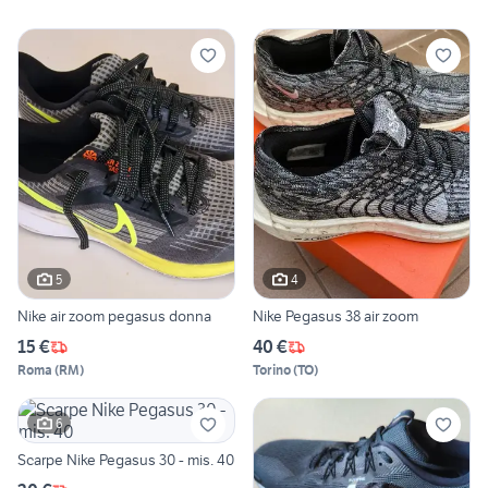
5
4
Nike air zoom pegasus donna
Nike Pegasus 38 air zoom
15 €
40 €
Roma
(
RM
)
Torino
(
TO
)
6
Scarpe Nike Pegasus 30 - mis. 40