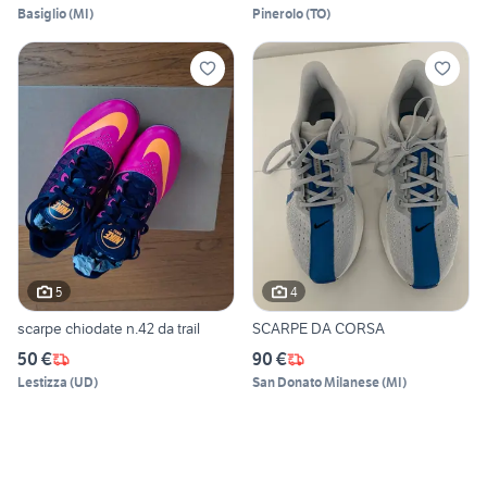
Basiglio
(
MI
)
Pinerolo
(
TO
)
5
4
scarpe chiodate n.42 da trail
SCARPE DA CORSA
50 €
90 €
Lestizza
(
UD
)
San Donato Milanese
(
MI
)