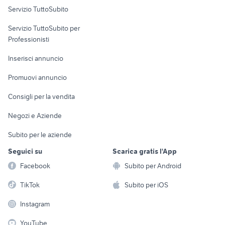
Servizio TuttoSubito
elettronica
per la casa e la
sports e hobby
Servizio TuttoSubito per
persona
Informatica
Animali
Professionisti
Arredamento e
Console e
Accessori per
Casalinghi
Inserisci annuncio
Videogiochi
animali
Elettrodomestici
Promuovi annuncio
Audio/Video
Musica e Film
Giardino e Fai da te
Consigli per la vendita
Fotografia
Libri e Riviste
Abbigliamento e
Negozi e Aziende
Telefonia
Strumenti Musicali
Accessori
Subito per le aziende
Sports
Tutto per i bambini
Seguici su
Scarica gratis l'App
Biciclette
Facebook
Subito per Android
Collezionismo
TikTok
Subito per iOS
Instagram
YouTube