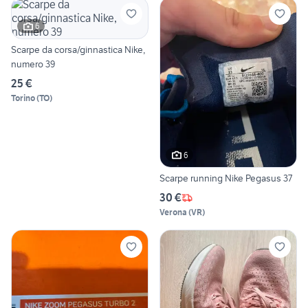
6
Scarpe da corsa/ginnastica Nike,
numero 39
25 €
Torino
(
TO
)
6
Scarpe running Nike Pegasus 37
30 €
Verona
(
VR
)