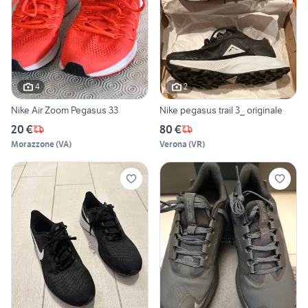
4
2
Nike Air Zoom Pegasus 33
Nike pegasus trail 3_ originale
20 €
80 €
Morazzone
(
VA
)
Verona
(
VR
)