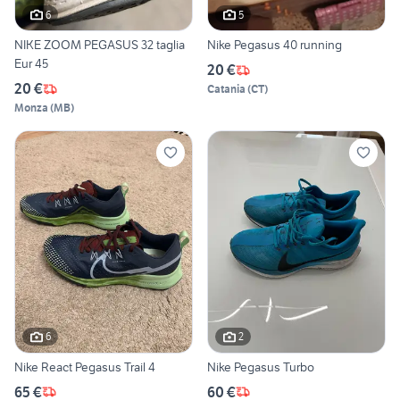
6
5
NIKE ZOOM PEGASUS 32 taglia
Nike Pegasus 40 running
Eur 45
20 €
20 €
Catania
(
CT
)
Monza
(
MB
)
6
2
Nike React Pegasus Trail 4
Nike Pegasus Turbo
65 €
60 €