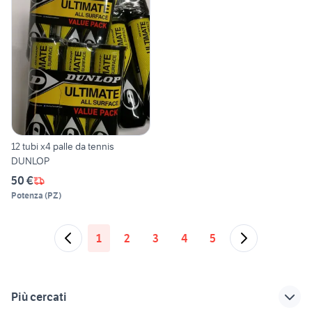
12 tubi x4 palle da tennis
DUNLOP
50 €
Potenza
(
PZ
)
1
2
3
4
5
Più cercati