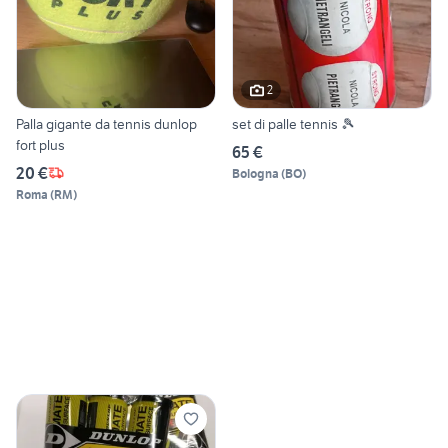
2
Palla gigante da tennis dunlop
set di palle tennis 🎾
fort plus
65 €
20 €
Bologna
(
BO
)
Roma
(
RM
)