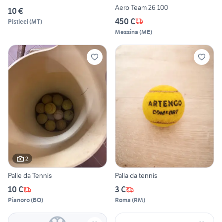
Aero Team 26 100
10 €
450 €
Pisticci
(
MT
)
Messina
(
ME
)
2
Palle da Tennis
Palla da tennis
10 €
3 €
Pianoro
(
BO
)
Roma
(
RM
)