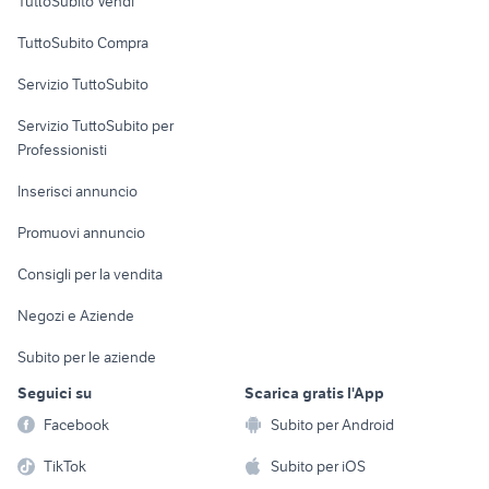
TuttoSubito Vendi
Uffici e Locali
TuttoSubito Compra
commerciali
Servizio TuttoSubito
elettronica
per la casa e la
sports e hobby
Servizio TuttoSubito per
persona
Informatica
Animali
Professionisti
Arredamento e
Console e
Accessori per
Casalinghi
Inserisci annuncio
Videogiochi
animali
Elettrodomestici
Promuovi annuncio
Audio/Video
Musica e Film
Giardino e Fai da te
Consigli per la vendita
Fotografia
Libri e Riviste
Abbigliamento e
Negozi e Aziende
Telefonia
Strumenti Musicali
Accessori
Subito per le aziende
Sports
Tutto per i bambini
Seguici su
Scarica gratis l'App
Biciclette
Facebook
Subito per Android
Collezionismo
TikTok
Subito per iOS