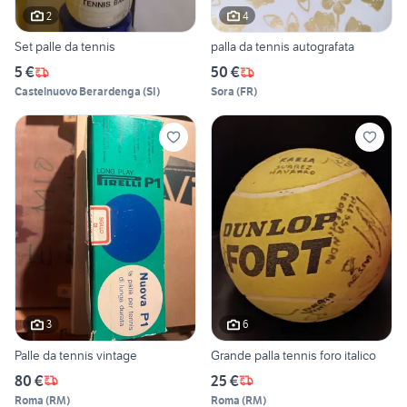
2
4
Set palle da tennis
palla da tennis autografata
5 €
50 €
Castelnuovo Berardenga
(
SI
)
Sora
(
FR
)
3
6
Palle da tennis vintage
Grande palla tennis foro italico
80 €
25 €
Roma
(
RM
)
Roma
(
RM
)