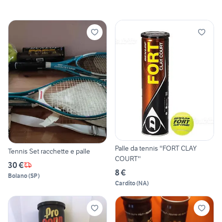
Palle da tennis ''FORT CLAY
Tennis Set racchette e palle
COURT''
30 €
8 €
Bolano
(
SP
)
Cardito
(
NA
)