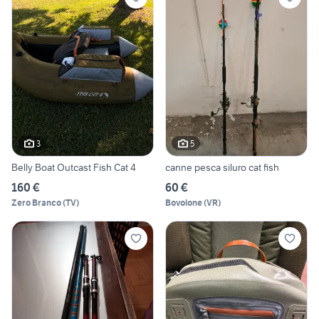
3
5
Belly Boat Outcast Fish Cat 4
canne pesca siluro cat fish
160 €
60 €
Zero Branco
(
TV
)
Bovolone
(
VR
)