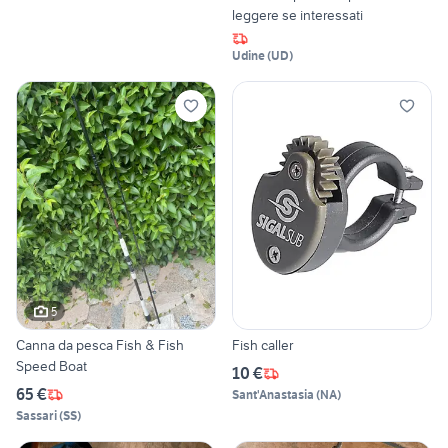
leggere se interessati
Udine
(
UD
)
5
Canna da pesca Fish & Fish
Fish caller
Speed Boat
10 €
65 €
Sant'Anastasia
(
NA
)
Sassari
(
SS
)