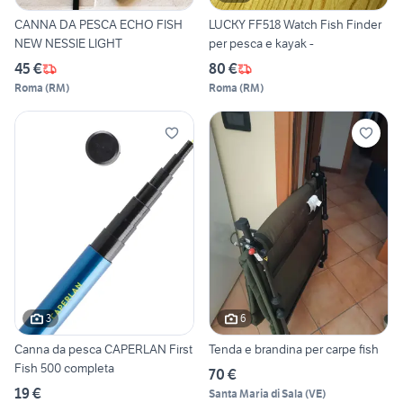
CANNA DA PESCA ECHO FISH
LUCKY FF518 Watch Fish Finder
NEW NESSIE LIGHT
per pesca e kayak -
45 €
80 €
Roma
(
RM
)
Roma
(
RM
)
3
6
Canna da pesca CAPERLAN First
Tenda e brandina per carpe fish
Fish 500 completa
70 €
19 €
Santa Maria di Sala
(
VE
)