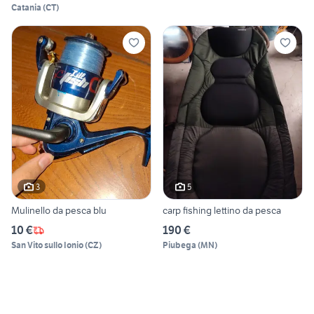
Catania
(
CT
)
3
5
Mulinello da pesca blu
carp fishing lettino da pesca
10 €
190 €
San Vito sullo Ionio
(
CZ
)
Piubega
(
MN
)