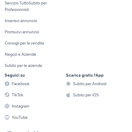
Servizio TuttoSubito per
persona
Informatica
Animali
Professionisti
Arredamento e
Console e
Accessori per
Casalinghi
Inserisci annuncio
Videogiochi
animali
Elettrodomestici
Promuovi annuncio
Audio/Video
Musica e Film
Giardino e Fai da te
Consigli per la vendita
Fotografia
Libri e Riviste
Abbigliamento e
Negozi e Aziende
Telefonia
Strumenti Musicali
Accessori
Subito per le aziende
Sports
Tutto per i bambini
Seguici su
Scarica gratis l'App
Biciclette
Facebook
Subito per Android
Collezionismo
TikTok
Subito per iOS
Instagram
YouTube