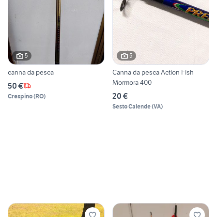
5
5
canna da pesca
Canna da pesca Action Fish
Mormora 400
50 €
20 €
Crespino
(
RO
)
Sesto Calende
(
VA
)