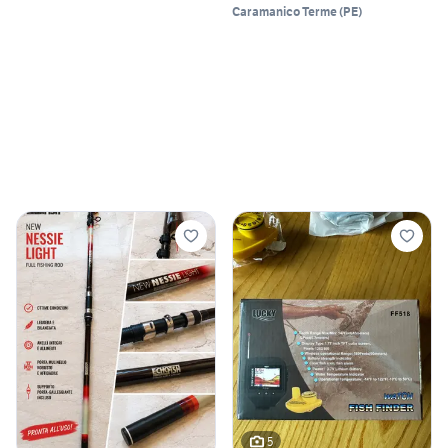
Caramanico Terme
(
PE
)
5