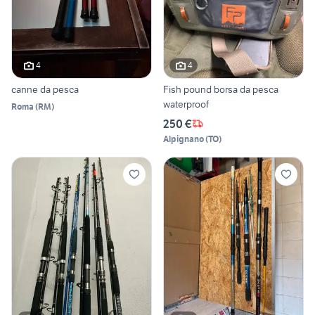
4
4
canne da pesca
Fish pound borsa da pesca
waterproof
Roma
(
RM
)
250 €
Alpignano
(
TO
)