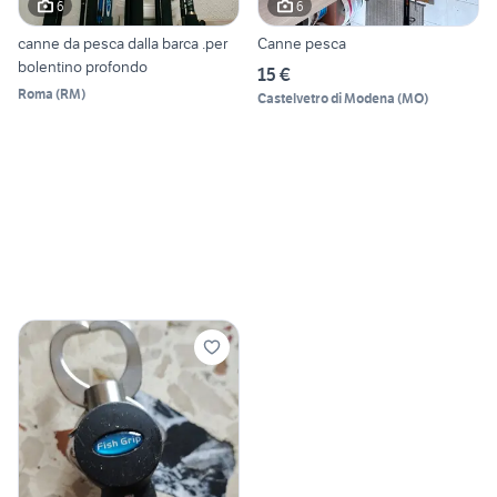
6
6
canne da pesca dalla barca .per
Canne pesca
bolentino profondo
15 €
Roma
(
RM
)
Castelvetro di Modena
(
MO
)