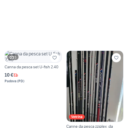
5
Canna da pesca set U-fish 2.40
10 €
Padova
(
PD
)
Vetrina
Canne da pesca zziplex :da