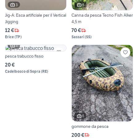
3
6
Jig-A: Esca artificiale per il Vertical
Canna da pesca Tecno Fish Alker
Jigging
4,5 m
12 €
70 €
Erice
(
TP
)
Sassari
(
SS
)
3
pesca trabucco fisso
20 €
Cadelbosco di Sopra
(
RE
)
6
gommone da pesca
200 €