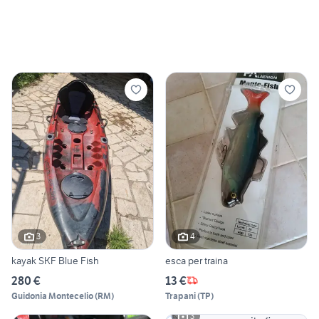
3
4
kayak SKF Blue Fish
esca per traina
280 €
13 €
Guidonia Montecelio
(
RM
)
Trapani
(
TP
)
3