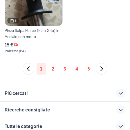
3
Pinza Salpa Pesce (Fish Grip) in
Acciaio con metro
15 €
Palermo
(
PA
)
1
2
3
4
5
Più cercati
Correlati
Richerche simili
Suggerimenti
Ricerche consigliate
borse da pesca
cani da caccia in
cavalli haflinger
vendita
vendita
pastore dei pirenei cucciolo
mercatino ornitologico
pesca casting
Tutte le categorie
bici gravel
tamaki
starlight pesca
animali Bussoleno
charizard vmax