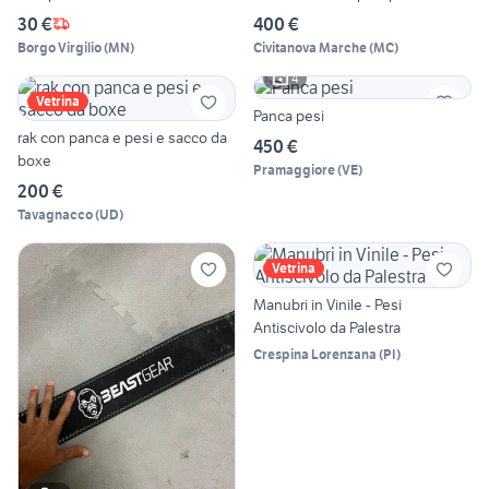
30 €
400 €
Borgo Virgilio
(
MN
)
Civitanova Marche
(
MC
)
4
Vetrina
Panca pesi
rak con panca e pesi e sacco da
450 €
boxe
Pramaggiore
(
VE
)
200 €
Tavagnacco
(
UD
)
Vetrina
Manubri in Vinile - Pesi
Antiscivolo da Palestra
Crespina Lorenzana
(
PI
)