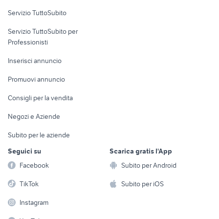
Servizio TuttoSubito
elettronica
per la casa e la
sports e hobby
Servizio TuttoSubito per
persona
Informatica
Animali
Professionisti
Arredamento e
Console e
Accessori per
Casalinghi
Inserisci annuncio
Videogiochi
animali
Elettrodomestici
Promuovi annuncio
Audio/Video
Musica e Film
Giardino e Fai da te
Consigli per la vendita
Fotografia
Libri e Riviste
Abbigliamento e
Negozi e Aziende
Telefonia
Strumenti Musicali
Accessori
Subito per le aziende
Sports
Tutto per i bambini
Seguici su
Scarica gratis l'App
Biciclette
Facebook
Subito per Android
Collezionismo
TikTok
Subito per iOS
Instagram