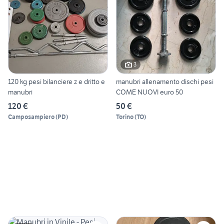
3
120 kg pesi bilanciere z e dritto e
manubri allenamento dischi pesi
manubri
COME NUOVI euro 50
120 €
50 €
Camposampiero
(
PD
)
Torino
(
TO
)