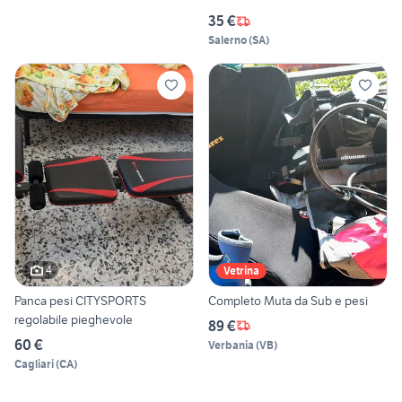
35 €
Salerno
(
SA
)
4
Vetrina
Panca pesi CITYSPORTS
Completo Muta da Sub e pesi
regolabile pieghevole
89 €
60 €
Verbania
(
VB
)
Cagliari
(
CA
)