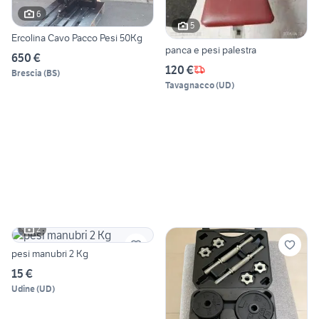
6
5
Ercolina Cavo Pacco Pesi 50Kg
panca e pesi palestra
650 €
120 €
Brescia
(
BS
)
Tavagnacco
(
UD
)
2
pesi manubri 2 Kg
15 €
Udine
(
UD
)