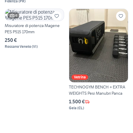
Fidenza
(
PR
)
4
Misuratore di potenza Magene
PES P515 170mm
250 €
Rossano Veneto
(
VI
)
Vetrina
TECHNOGYM BENCH + EXTRA
WEIGHTS Pesi Manubri Panca
1.500 €
Gela
(
CL
)