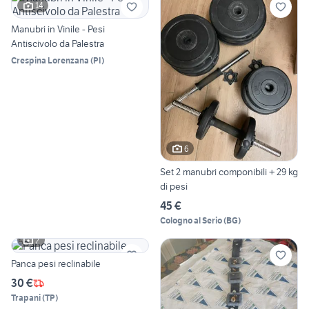
14
Manubri in Vinile - Pesi
Antiscivolo da Palestra
Crespina Lorenzana
(
PI
)
6
Set 2 manubri componibili + 29 kg
di pesi
45 €
Cologno al Serio
(
BG
)
2
Panca pesi reclinabile
30 €
Trapani
(
TP
)