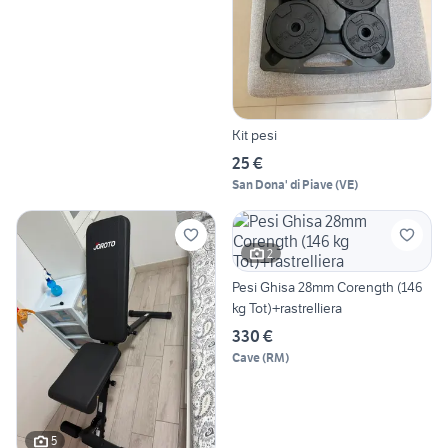
Kit pesi
25 €
San Dona' di Piave
(
VE
)
2
Pesi Ghisa 28mm Corength (146
kg Tot)+rastrelliera
330 €
Cave
(
RM
)
5