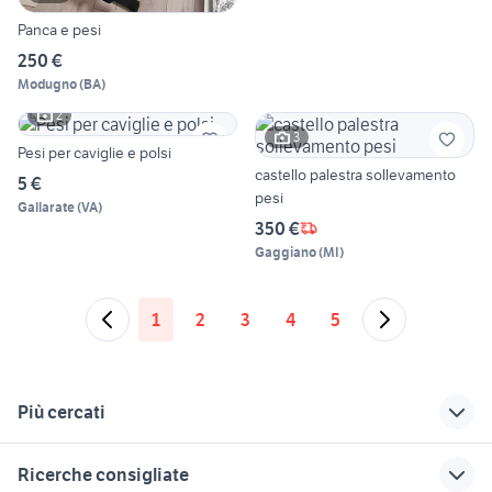
Panca e pesi
250 €
Modugno
(
BA
)
2
3
Pesi per caviglie e polsi
castello palestra sollevamento
5 €
pesi
Gallarate
(
VA
)
350 €
Gaggiano
(
MI
)
1
2
3
4
5
Più cercati
Correlati
Richerche simili
Suggerimenti
Ricerche consigliate
maltipoo toy
bici bianchi vintage
balle di fieno