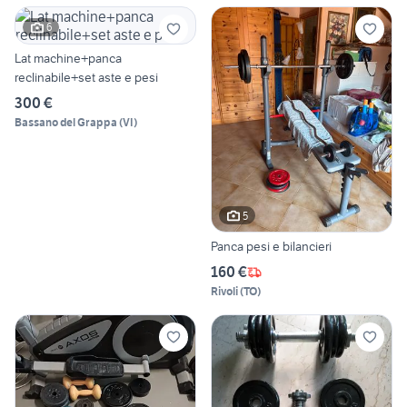
6
Lat machine+panca
reclinabile+set aste e pesi
300 €
Bassano del Grappa
(
VI
)
5
Panca pesi e bilancieri
160 €
Rivoli
(
TO
)