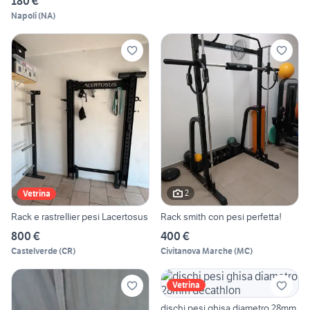
180 €
Napoli
(
NA
)
2
Vetrina
Rack e rastrellier pesi Lacertosus
Rack smith con pesi perfetta!
800 €
400 €
Castelverde
(
CR
)
Civitanova Marche
(
MC
)
Vetrina
dischi pesi ghisa diametro 28mm