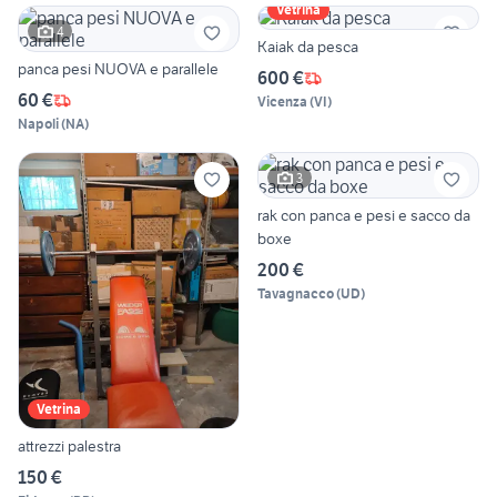
Vetrina
4
Kaiak da pesca
panca pesi NUOVA e parallele
600 €
60 €
Vicenza
(
VI
)
Napoli
(
NA
)
3
rak con panca e pesi e sacco da
boxe
200 €
Tavagnacco
(
UD
)
Vetrina
attrezzi palestra
150 €