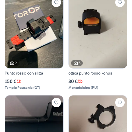
2
5
Punto rosso con slitta
ottica punto rosso konus
150 €
80 €
Tempio Pausania
(
OT
)
Montefelcino
(
PU
)