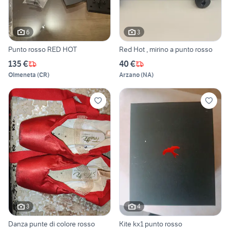
6
3
Punto rosso RED HOT
Red Hot , mirino a punto rosso
135 €
40 €
Olmeneta
(
CR
)
Arzano
(
NA
)
3
4
Danza punte di colore rosso
Kite kx1 punto rosso