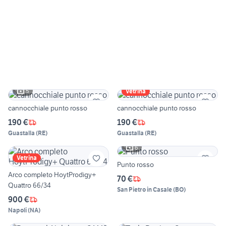
5
Vetrina
cannocchiale punto rosso
cannocchiale punto rosso
190 €
190 €
Guastalla
(
RE
)
Guastalla
(
RE
)
6
Vetrina
Punto rosso
Arco completo HoytProdigy+
70 €
Quattro 66/34
San Pietro in Casale
(
BO
)
900 €
Napoli
(
NA
)