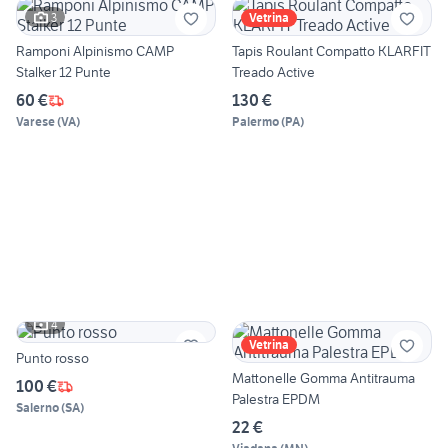
3
Vetrina
Ramponi Alpinismo CAMP
Tapis Roulant Compatto KLARFIT
Stalker 12 Punte
Treado Active
60 €
130 €
Varese
(
VA
)
Palermo
(
PA
)
4
Vetrina
Punto rosso
Mattonelle Gomma Antitrauma
100 €
Palestra EPDM
Salerno
(
SA
)
22 €