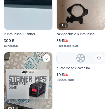
3
Punto rosso Bushnell
cannocchiale punto rosso
300 €
35 €
Cuneo
(
CN
)
Roccaraso
(
AQ
)
punto rosso x carabina
10 €
Busachi
(
OR
)
3