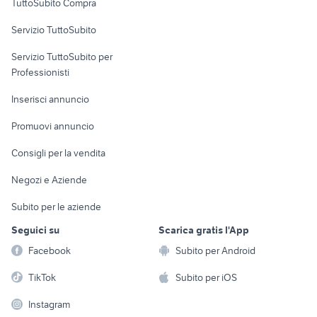
TuttoSubito Compra
commerciali
Servizio TuttoSubito
elettronica
per la casa e la
sports e hobby
Servizio TuttoSubito per
persona
Informatica
Animali
Professionisti
Arredamento e
Console e
Accessori per
Casalinghi
Inserisci annuncio
Videogiochi
animali
Elettrodomestici
Promuovi annuncio
Audio/Video
Musica e Film
Giardino e Fai da te
Consigli per la vendita
Fotografia
Libri e Riviste
Abbigliamento e
Negozi e Aziende
Telefonia
Strumenti Musicali
Accessori
Subito per le aziende
Sports
Tutto per i bambini
Seguici su
Scarica gratis l'App
Biciclette
Facebook
Subito per Android
Collezionismo
TikTok
Subito per iOS
Instagram