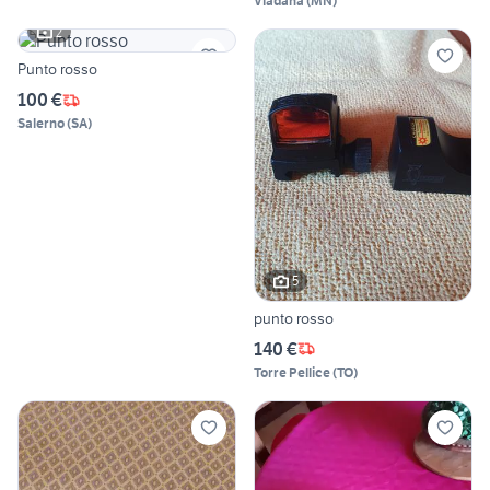
Viadana
(
MN
)
2
Punto rosso
100 €
Salerno
(
SA
)
5
punto rosso
140 €
Torre Pellice
(
TO
)