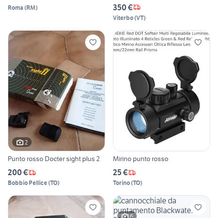
350 €
Roma
(
RM
)
Viterbo
(
VT
)
2
Punto rosso Docter sight plus 2
Mirino punto rosso
200 €
25 €
Bobbio Pellice
(
TO
)
Torino
(
TO
)
6