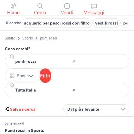
Home
Cerca
Vendi
Messaggi
acquario per pesci rossi con filtro
vestiti rossi
pesci
Ricerche
Subito
Sports
punti rossi
Cosa cerchi?
Filtri
Sports
Salva ricerca
Dal più rilevante
270 risultati
Punti rossi in Sports