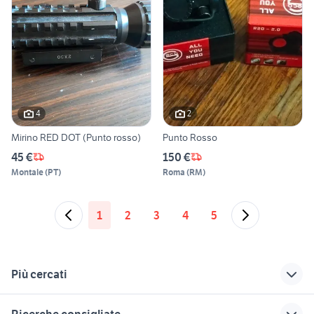
4
2
Mirino RED DOT (Punto rosso)
Punto Rosso
45 €
150 €
Montale
(
PT
)
Roma
(
RM
)
1
2
3
4
5
Più cercati
Correlati
Richerche simili
Suggerimenti
Ricerche consigliate