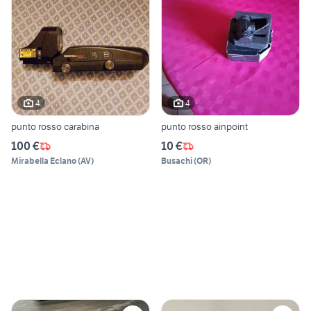
4
4
punto rosso carabina
punto rosso ainpoint
100 €
10 €
Mirabella Eclano
(
AV
)
Busachi
(
OR
)