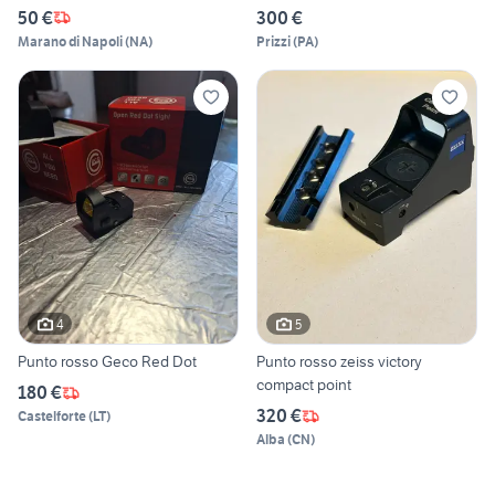
50 €
300 €
Marano di Napoli
(
NA
)
Prizzi
(
PA
)
4
5
Punto rosso Geco Red Dot
Punto rosso zeiss victory
compact point
180 €
320 €
Castelforte
(
LT
)
Alba
(
CN
)