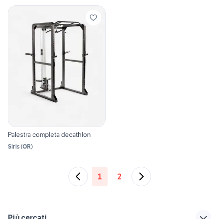
Palestra completa decathlon
Siris
(
OR
)
1
2
Più cercati