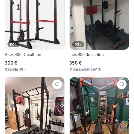
6
2
Rack 900 Decathlon
rack 900 decathlon
300 €
350 €
Cassola
(
VI
)
Monzambano
(
MN
)