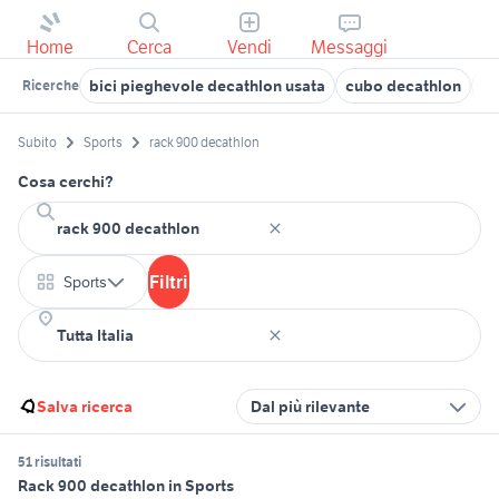
Home
Cerca
Vendi
Messaggi
bici pieghevole decathlon usata
cubo decathlon
no
Ricerche
Subito
Sports
rack 900 decathlon
Cosa cerchi?
Filtri
Sports
Salva ricerca
Dal più rilevante
51 risultati
Rack 900 decathlon in Sports