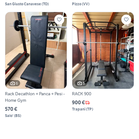
San Giusto Canavese
(
TO
)
Pizzo
(
VV
)
6
5
Rack Decathlon + Panca + Pesi -
RACK 900
Home Gym
900 €
570 €
Trapani
(
TP
)
Salo'
(
BS
)