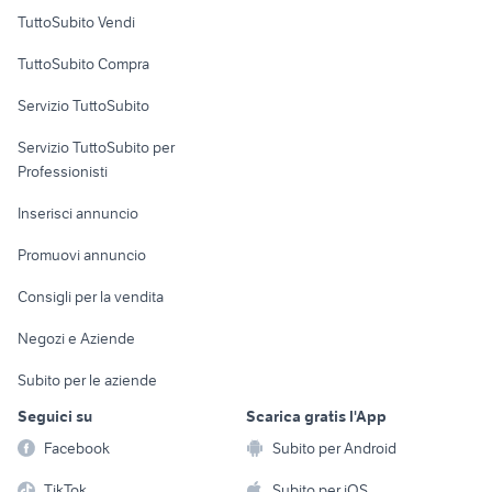
Case vacanza
TuttoSubito Vendi
Uffici e Locali
TuttoSubito Compra
commerciali
Servizio TuttoSubito
elettronica
per la casa e la
sports e hobby
Servizio TuttoSubito per
persona
Informatica
Animali
Professionisti
Arredamento e
Console e
Accessori per
Casalinghi
Inserisci annuncio
Videogiochi
animali
Elettrodomestici
Promuovi annuncio
Audio/Video
Musica e Film
Giardino e Fai da te
Consigli per la vendita
Fotografia
Libri e Riviste
Abbigliamento e
Negozi e Aziende
Telefonia
Strumenti Musicali
Accessori
Subito per le aziende
Sports
Tutto per i bambini
Seguici su
Scarica gratis l'App
Biciclette
Facebook
Subito per Android
Collezionismo
TikTok
Subito per iOS