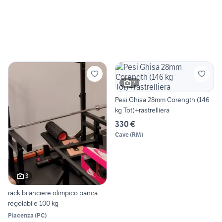
2
Pesi Ghisa 28mm Corength (146
kg Tot)+rastrelliera
330 €
Cave
(
RM
)
3
rack bilanciere olimpico panca
regolabile 100 kg
Piacenza
(
PC
)