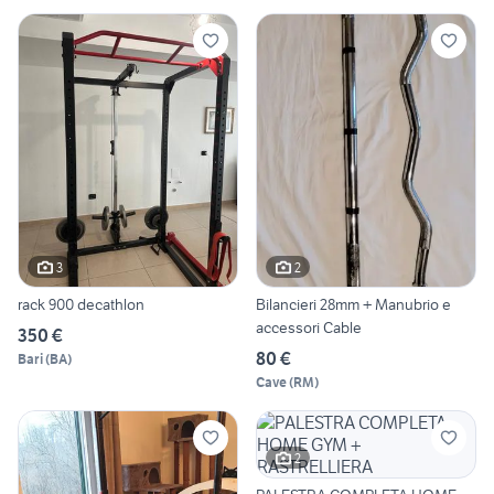
3
2
rack 900 decathlon
Bilancieri 28mm + Manubrio e
accessori Cable
350 €
80 €
Bari
(
BA
)
Cave
(
RM
)
2