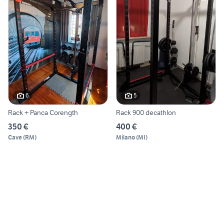
6
5
Rack + Panca Corength
Rack 900 decathlon
350 €
400 €
Cave
(
RM
)
Milano
(
MI
)