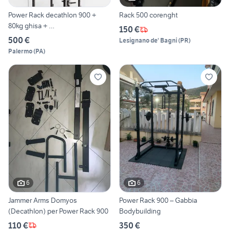
Power Rack decathlon 900 +
Rack 500 corenght
80kg ghisa + …
150 €
500 €
Lesignano de' Bagni
(
PR
)
Palermo
(
PA
)
6
6
Jammer Arms Domyos
Power Rack 900 – Gabbia
(Decathlon) per Power Rack 900
Bodybuilding
110 €
350 €