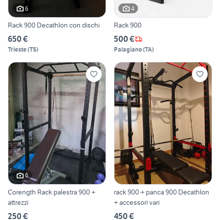
6
4
Rack 900 Decathlon con dischi
Rack 900
650 €
500 €
Trieste
(
TS
)
Palagiano
(
TA
)
6
Corength Rack palestra 900 +
rack 900 + panca 900 Decathlon
attrezzi
+ accessori vari
250 €
450 €