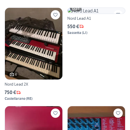
6
Nord Lead A1
550 €
Sassetta
(
LI
)
4
Nord Lead 2X
750 €
Castellarano
(
RE
)