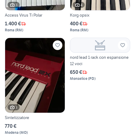
3
4
Access Virus Ti Polar
Korg opsix
1.400 €
400 €
Roma
(
RM
)
Roma
(
RM
)
nord lead 1 rack con espansione
12 voci
650 €
Monselice
(
PD
)
3
Sintetizzatore
770 €
Modena
(
MO
)