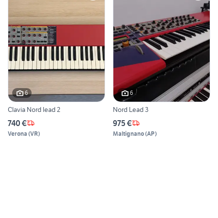
6
6
Clavia Nord lead 2
Nord Lead 3
740 €
975 €
Verona
(
VR
)
Maltignano
(
AP
)