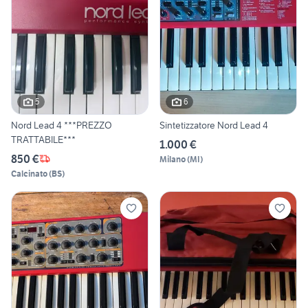
5
6
Nord Lead 4 ***PREZZO
Sintetizzatore Nord Lead 4
TRATTABILE***
1.000 €
850 €
Milano
(
MI
)
Calcinato
(
BS
)