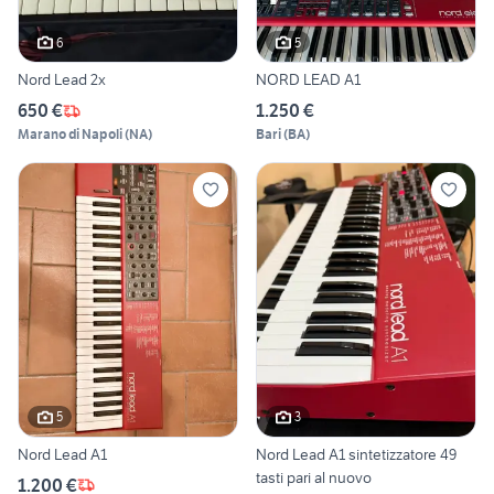
6
5
Nord Lead 2x
NORD LEAD A1
650 €
1.250 €
Marano di Napoli
(
NA
)
Bari
(
BA
)
5
3
Nord Lead A1
Nord Lead A1 sintetizzatore 49
tasti pari al nuovo
1.200 €