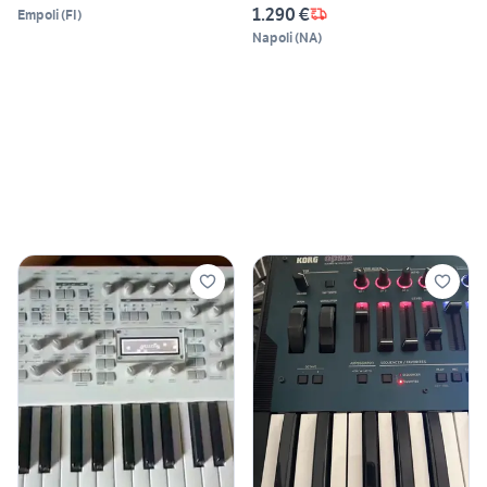
1.290 €
Empoli
(
FI
)
Napoli
(
NA
)