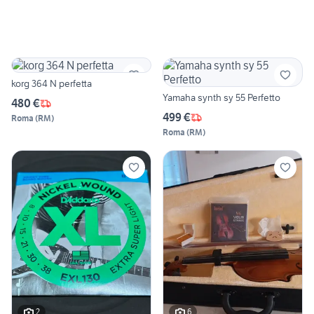
korg 364 N perfetta
Yamaha synth sy 55 Perfetto
480 €
499 €
Roma
(
RM
)
Roma
(
RM
)
2
6