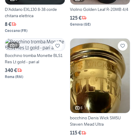
D’Addario EXL130 8-38 corde
Violino Golden Leaf R-20MB 4/4
chitarra elettrica
125 €
8 €
Genova
(
GE
)
Ceccano
(
FR
)
6
Bocchino tromba Monette BLS1
Res Lt gold - pari al
340 €
Roma
(
RM
)
6
bocchino Denis Wick SM5U
Steven Mead Ultra
115 €