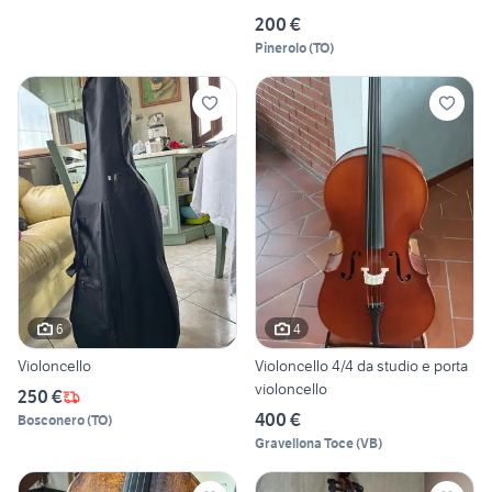
200 €
Pinerolo
(
TO
)
6
4
Violoncello
Violoncello 4/4 da studio e porta
violoncello
250 €
400 €
Bosconero
(
TO
)
Gravellona Toce
(
VB
)