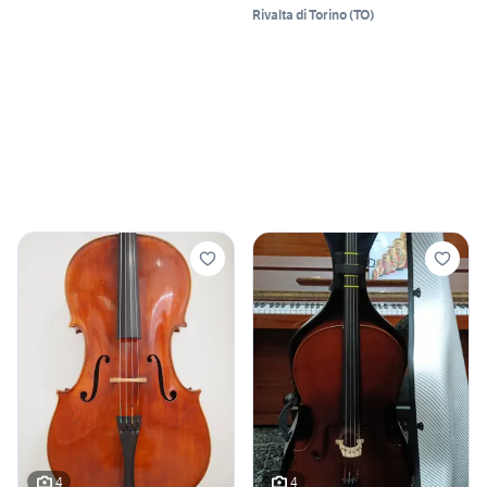
Rivalta di Torino
(
TO
)
4
4