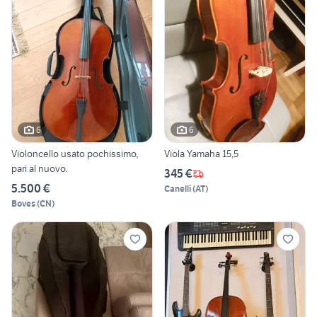
6
6
Violoncello usato pochissimo,
Viola Yamaha 15,5
pari al nuovo.
345 €
5.500 €
Canelli
(
AT
)
Boves
(
CN
)