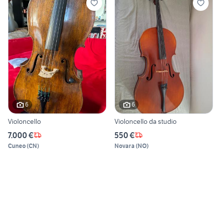
6
6
Violoncello
Violoncello da studio
7.000 €
550 €
Cuneo
(
CN
)
Novara
(
NO
)