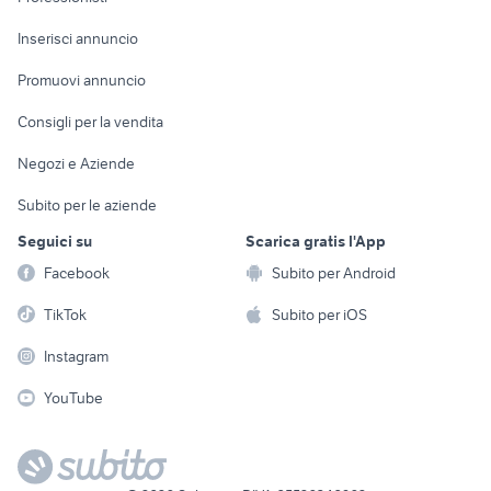
Arredamento e
Console e
Accessori per
Casalinghi
Inserisci annuncio
Videogiochi
animali
Elettrodomestici
Promuovi annuncio
Audio/Video
Musica e Film
Giardino e Fai da te
Consigli per la vendita
Fotografia
Libri e Riviste
Abbigliamento e
Negozi e Aziende
Telefonia
Strumenti Musicali
Accessori
Subito per le aziende
Sports
Tutto per i bambini
Seguici su
Scarica gratis l'App
Biciclette
Facebook
Subito per Android
Collezionismo
TikTok
Subito per iOS
Instagram
YouTube