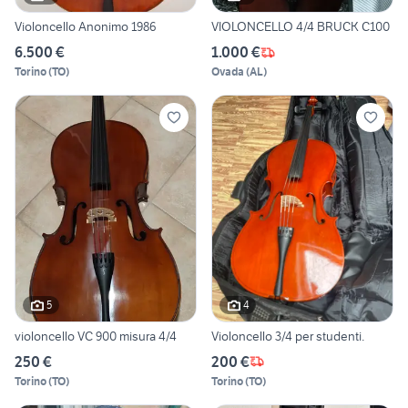
Violoncello Anonimo 1986
VIOLONCELLO 4/4 BRUCK C100
6.500 €
1.000 €
Torino
(
TO
)
Ovada
(
AL
)
5
4
violoncello VC 900 misura 4/4
Violoncello 3/4 per studenti.
250 €
200 €
Torino
(
TO
)
Torino
(
TO
)