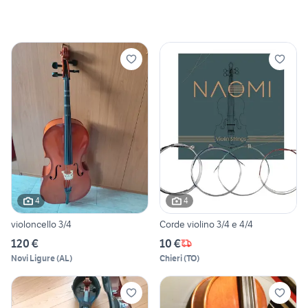
4
4
violoncello 3/4
Corde violino 3/4 e 4/4
120 €
10 €
Novi Ligure
(
AL
)
Chieri
(
TO
)