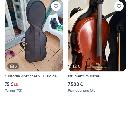
6
6
custodia violoncello 1/2 rigida
strumenti musicali
75 €
7.500 €
Torino
(
TO
)
Pontecurone
(
AL
)