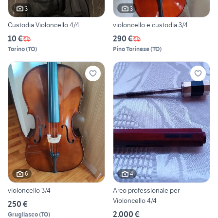
3
3
Custodia Violoncello 4/4
violoncello e custodia 3/4
10 €
290 €
Torino
(
TO
)
Pino Torinese
(
TO
)
6
4
violoncello 3/4
Arco professionale per
Violoncello 4/4
250 €
2.000 €
Grugliasco
(
TO
)