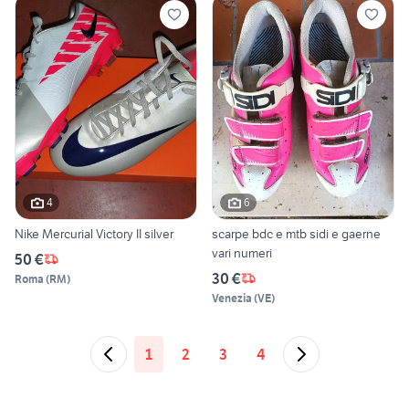
4
6
Nike Mercurial Victory II silver
scarpe bdc e mtb sidi e gaerne
vari numeri
50 €
30 €
Roma
(
RM
)
Venezia
(
VE
)
1
2
3
4