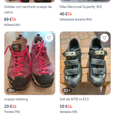
Adidas con tacchetti scarpe da
Nike Mercurial Superfly 360
calcio
40 €
69 €
Valvasone Arzene
(
PN
)
Milano
(
MI
)
6
6
scarpe trekking
Sidi da MTB nr.43,5
20 €
30 €
Trento
(
TN
)
Venezia
(
VE
)