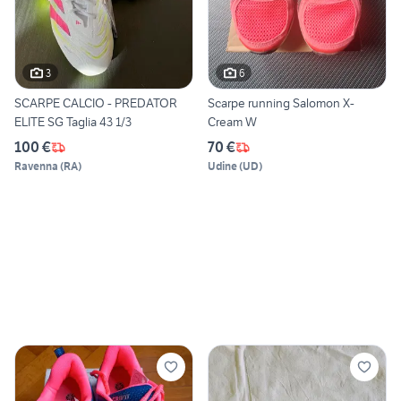
3
6
SCARPE CALCIO - PREDATOR
Scarpe running Salomon X-
ELITE SG Taglia 43 1/3
Cream W
100 €
70 €
Ravenna
(
RA
)
Udine
(
UD
)