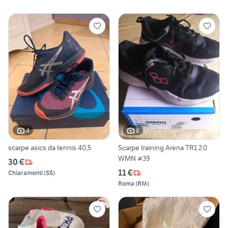
4
6
scarpe asics da tennis 40,5
Scarpe training Arena TR1 2.0
WMN #39
30 €
11 €
Chiaramonti
(
SS
)
Roma
(
RM
)