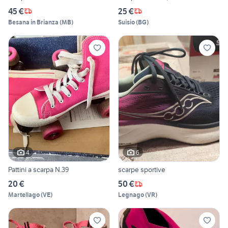
45 €
25 €
Besana in Brianza
(
MB
)
Suisio
(
BG
)
4
6
Pattini a scarpa N.39
scarpe sportive
20 €
50 €
Martellago
(
VE
)
Legnago
(
VR
)