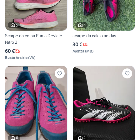
5
4
Scarpe da corsa Puma Deviate
scarpe da calcio adidas
Nitro 2
30 €
60 €
Monza
(
MB
)
Busto Arsizio
(
VA
)
6
4