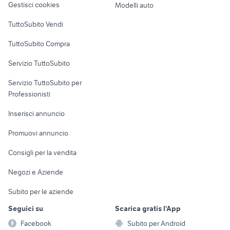
Gestisci cookies
Modelli auto
Case vacanza
TuttoSubito Vendi
Uffici e Locali
TuttoSubito Compra
commerciali
Servizio TuttoSubito
elettronica
per la casa e la
sports e hobby
Servizio TuttoSubito per
persona
Informatica
Animali
Professionisti
Arredamento e
Console e
Accessori per
Casalinghi
Inserisci annuncio
Videogiochi
animali
Elettrodomestici
Promuovi annuncio
Audio/Video
Musica e Film
Giardino e Fai da te
Consigli per la vendita
Fotografia
Libri e Riviste
Abbigliamento e
Negozi e Aziende
Telefonia
Strumenti Musicali
Accessori
Subito per le aziende
Sports
Tutto per i bambini
Seguici su
Scarica gratis l'App
Biciclette
Facebook
Subito per Android