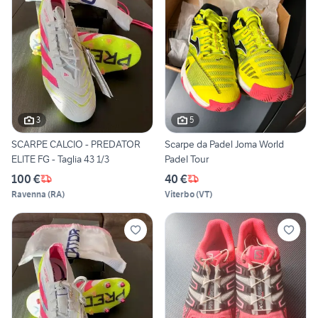
3
5
SCARPE CALCIO - PREDATOR
Scarpe da Padel Joma World
ELITE FG - Taglia 43 1/3
Padel Tour
100 €
40 €
Ravenna
(
RA
)
Viterbo
(
VT
)