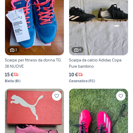
3
6
Scarpe per fitness da donna TG.
Scarpa da calcio Adidas Copa
38 NUOVE
Pure bambino
15 €
10 €
Biella
(
BI
)
Cesenatico
(
FC
)