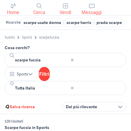
Home
Cerca
Vendi
Messaggi
scarpe usate donna
scarpe harris
prada scarpe
s
Ricerche
Subito
Sports
scarpe fucsia
Cosa cerchi?
Filtri
Sports
Salva ricerca
Dal più rilevante
120 risultati
Scarpe fucsia in Sports