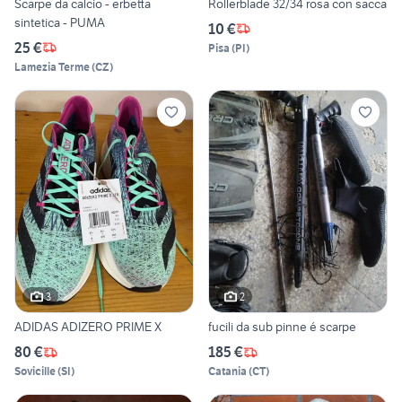
Scarpe da calcio - erbetta
Rollerblade 32/34 rosa con sacca
sintetica - PUMA
10 €
25 €
Pisa
(
PI
)
Lamezia Terme
(
CZ
)
3
2
ADIDAS ADIZERO PRIME X
fucili da sub pinne é scarpe
80 €
185 €
Sovicille
(
SI
)
Catania
(
CT
)