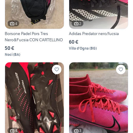
4
2
Borsone Padel Pors Tres
Adidas Predator nero/fucsia
Nero&Fucsia CON CARTELLINO
60 €
50 €
Villa d'Ogna
(
BG
)
Noci
(
BA
)
4
3