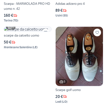
Scarpa - MARMOLADA PRO HD
Adidas adizero pro 4
uomo n. 42
89 €
160 €
Usini
(
SS
)
Torino
(
TO
)
5
scarpe da calcetto uomo
50 €
Montesano Salentino
(
LE
)
5
Scarpe golf uomo
20 €
Lodi
(
LO
)