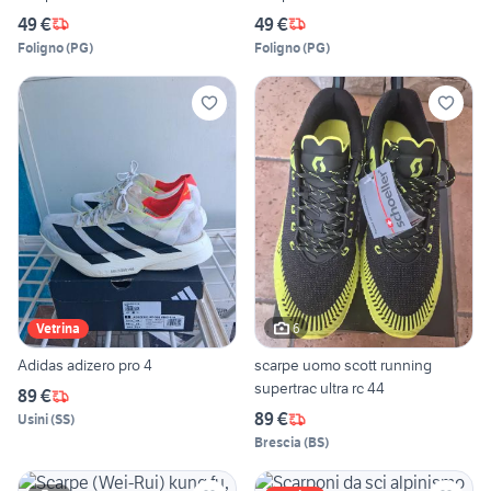
49 €
49 €
Foligno
(
PG
)
Foligno
(
PG
)
6
Vetrina
Adidas adizero pro 4
scarpe uomo scott running
supertrac ultra rc 44
89 €
89 €
Usini
(
SS
)
Brescia
(
BS
)