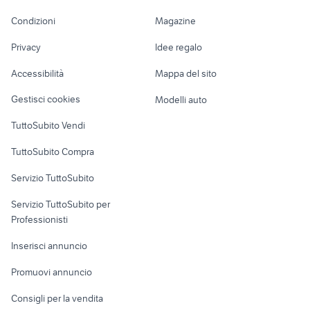
uomo
sportive
Accessori Moto
biciclette Castelnuovo Scrivia
asiago animali Veneto
scarpe e scarpe
Condizioni
Magazine
Terreni e rustici
Attrezzature di
savigliano
allevamento labrador bologna
vinile ligabue musica film
Nautica
lavoro
Privacy
Idee regalo
Garage e box
phon per cani
pistola sport Lazio
Caravan e Camper
Accessibilità
Mappa del sito
regalo cuccioli piccola animali
Loft, mansarde e
batteria 12v biciclette
Veicoli commerciali
Lazio
altro
Gestisci cookies
Modelli auto
Case vacanza
TuttoSubito Vendi
Uffici e Locali
TuttoSubito Compra
commerciali
Servizio TuttoSubito
elettronica
per la casa e la
sports e hobby
Servizio TuttoSubito per
persona
Informatica
Animali
Professionisti
Arredamento e
Console e
Accessori per
Casalinghi
Inserisci annuncio
Videogiochi
animali
Elettrodomestici
Promuovi annuncio
Audio/Video
Musica e Film
Giardino e Fai da te
Consigli per la vendita
Fotografia
Libri e Riviste