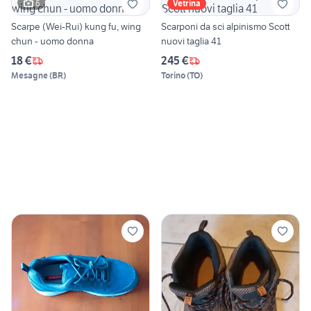
6
Vetrina
Scarpe (Wei-Rui) kung fu, wing
Scarponi da sci alpinismo Scott
chun - uomo donna
nuovi taglia 41
18 €
245 €
Mesagne
(
BR
)
Torino
(
TO
)