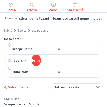
Home
Cerca
Vendi
Messaggi
stivali uomo texani
jeans dsquared2 uomo
braccial
Ricerche
Subito
Sports
scarpe uomo
Cosa cerchi?
Filtri
Sports
Salva ricerca
Dal più rilevante
634 risultati
Scarpe uomo in Sports