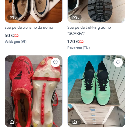
5
6
scarpe da ciclismo da uomo
Scarpe da trekking uomo
"SCARPA"
50 €
120 €
Valdagno
(
VI
)
Rovereto
(
TN
)
3
5