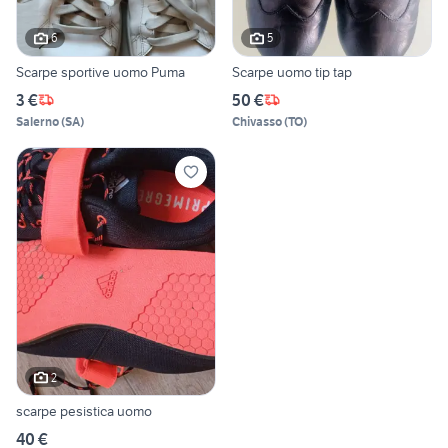
6
5
Scarpe sportive uomo Puma
Scarpe uomo tip tap
3 €
50 €
Salerno
(
SA
)
Chivasso
(
TO
)
2
scarpe pesistica uomo
40 €