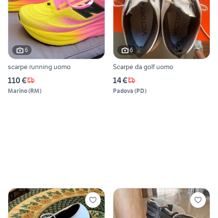
6
6
scarpe running uomo
Scarpe da golf uomo
110 €
14 €
Marino
(
RM
)
Padova
(
PD
)