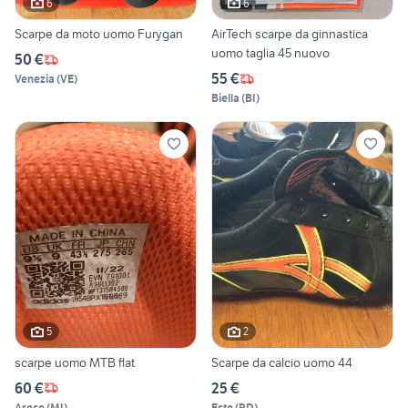
6
6
Scarpe da moto uomo Furygan
AirTech scarpe da ginnastica
uomo taglia 45 nuovo
50 €
55 €
Venezia
(
VE
)
Biella
(
BI
)
5
2
scarpe uomo MTB flat
Scarpe da calcio uomo 44
60 €
25 €
Arese
(
MI
)
Este
(
PD
)