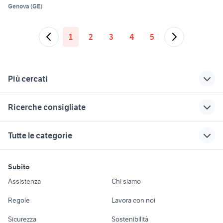
Genova
(
GE
)
1
2
3
4
5
Più cercati
Correlati
Richerche simili
Suggerimenti
Ricerche consigliate
jordan scarpe
scarpe la sportiva
scarpe e scarpe
uomo
gallarate
mtb elettrica biammortizzata
abito sposo uomo
2 euro grecia 2002
Tutte le categorie
usata
scarpe asics uomo
akita inu cucciolo
scarpe da ginnastica
bicicletta elettrica 200 euro
jukebox vintage collezionismo
donna usate
scarpe trekking
exotic shorthair
motori
immobili
lavoro e servizi
uomo
prada scarpe
gattini animali
cavalier king animali Friuli
Subito
bici gravel
Auto
Appartamenti
Offerte di lavoro
scarpe brooks uomo
Bologna provincia
Venezia Giulia
allarga scarpe
Assistenza
Chi siamo
abbigliamento
scarpe e scarpe
regalo cuccioli
animali Guidonia Montecelio
bassotto arlecchino allevamento
Accessori Auto
Camere/Posti letto
Servizi
palermo
taranto
Regole
Lavora con noi
scarpe basse uomo
allevamento maltese toy milano
bici da restaurare
Moto e Scooter
Ville singole e a
Candidati in cerca di
scarpe palestra
maine coon gigante
scarpe uomo
yorkshire pelo lungo
Sicurezza
Sostenibilità
spitz pomerania mini toy
schiera
lavoro