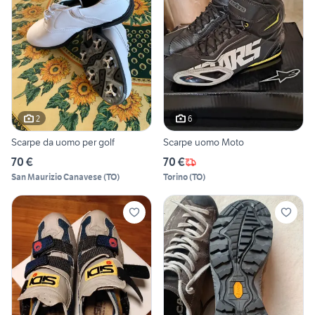
2
6
Scarpe da uomo per golf
Scarpe uomo Moto
70 €
70 €
San Maurizio Canavese
(
TO
)
Torino
(
TO
)