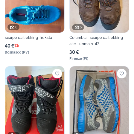
6
5
scarpe da trekking Treksta
Columbia - scarpe da trekking
alte - uomo n. 42
40 €
30 €
Bosnasco
(
PV
)
Firenze
(
FI
)