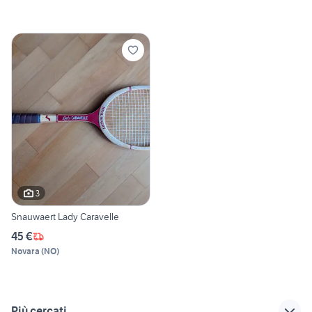
3
Snauwaert Lady Caravelle
45 €
Novara
(
NO
)
Più cercati