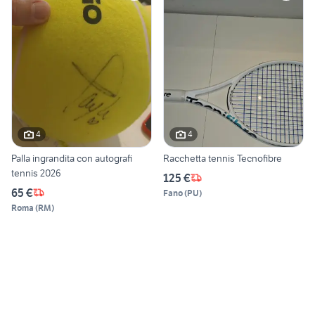
4
4
Palla ingrandita con autografi
Racchetta tennis Tecnofibre
tennis 2026
125 €
65 €
Fano
(
PU
)
Roma
(
RM
)