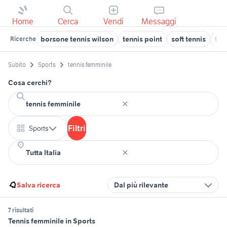
Home
Cerca
Vendi
Messaggi
borsone tennis wilson
tennis point
soft tennis
tro
Ricerche
Subito
Sports
tennis femminile
Cosa cerchi?
Filtri
Sports
Salva ricerca
Dal più rilevante
7 risultati
Tennis femminile in Sports