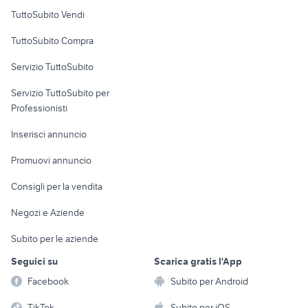
Case vacanza
TuttoSubito Vendi
Uffici e Locali
TuttoSubito Compra
commerciali
Servizio TuttoSubito
elettronica
per la casa e la
sports e hobby
Servizio TuttoSubito per
persona
Informatica
Animali
Professionisti
Arredamento e
Console e
Accessori per
Casalinghi
Inserisci annuncio
Videogiochi
animali
Elettrodomestici
Promuovi annuncio
Audio/Video
Musica e Film
Giardino e Fai da te
Consigli per la vendita
Fotografia
Libri e Riviste
Abbigliamento e
Negozi e Aziende
Telefonia
Strumenti Musicali
Accessori
Subito per le aziende
Sports
Tutto per i bambini
Seguici su
Scarica gratis l'App
Biciclette
Facebook
Subito per Android
Collezionismo
TikTok
Subito per iOS