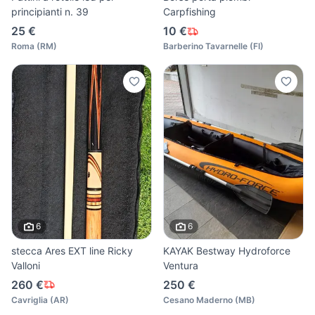
principianti n. 39
Carpfishing
25 €
10 €
Roma
(
RM
)
Barberino Tavarnelle
(
FI
)
6
6
stecca Ares EXT line Ricky
KAYAK Bestway Hydroforce
Valloni
Ventura
260 €
250 €
Cavriglia
(
AR
)
Cesano Maderno
(
MB
)