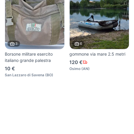
3
6
Borsone militare esercito
gommone via mare 2.5 metri
italiano grande palestra
120 €
10 €
Osimo
(
AN
)
San Lazzaro di Savena
(
BO
)