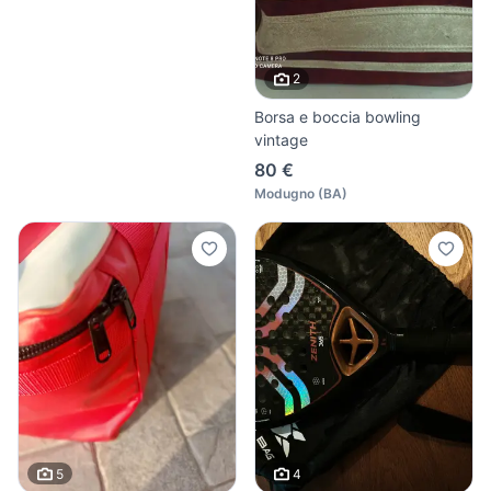
2
Borsa e boccia bowling
vintage
80 €
Modugno
(
BA
)
5
4