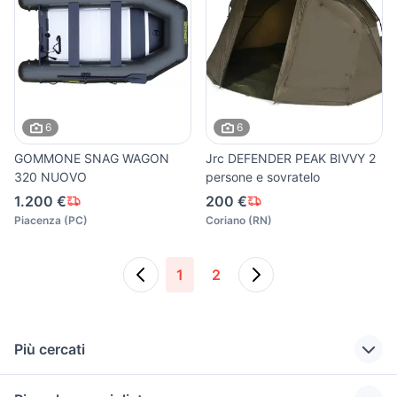
6
6
GOMMONE SNAG WAGON
Jrc DEFENDER PEAK BIVVY 2
320 NUOVO
persone e sovratelo
1.200 €
200 €
Piacenza
(
PC
)
Coriano
(
RN
)
1
2
Più cercati
Correlati
Richerche simili
Suggerimenti