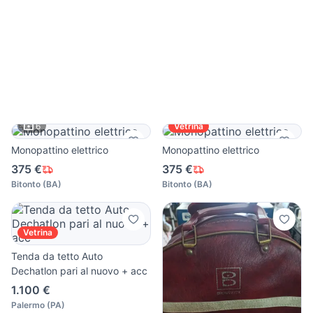
6
Vetrina
Monopattino elettrico
Monopattino elettrico
375 €
375 €
Bitonto
(
BA
)
Bitonto
(
BA
)
Vetrina
Tenda da tetto Auto
Dechatlon pari al nuovo + acc
1.100 €
Palermo
(
PA
)