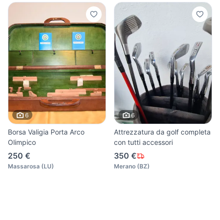
6
6
Borsa Valigia Porta Arco
Attrezzatura da golf completa
Olimpico
con tutti accessori
250 €
350 €
Massarosa
(
LU
)
Merano
(
BZ
)