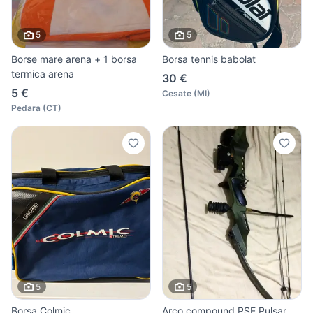
5
5
Borse mare arena + 1 borsa
Borsa tennis babolat
termica arena
30 €
5 €
Cesate
(
MI
)
Pedara
(
CT
)
5
5
Borsa Colmic
Arco compound PSE Pulsar