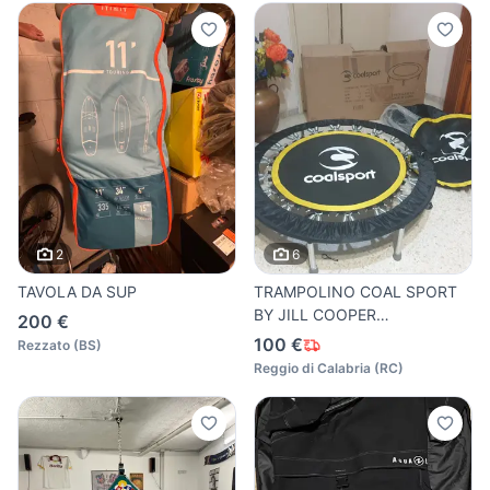
2
6
TAVOLA DA SUP
TRAMPOLINO COAL SPORT
BY JILL COOPER
200 €
RICHIUDIBILE
100 €
Rezzato
(
BS
)
Reggio di Calabria
(
RC
)