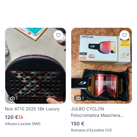
5
3
Nox AT10 2025 18k Luxury
JULBO CYCLON
Fotocromatica Maschera
120 €
Sci/Snowboard
150 €
Albano Laziale
(
RM
)
Romano d'Ezzelino
(
VI
)