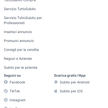
commerciali
Servizio TuttoSubito
elettronica
per la casa e la
sports e hobby
Servizio TuttoSubito per
persona
Professionisti
Informatica
Animali
Arredamento e
Inserisci annuncio
Console e
Accessori per
Casalinghi
Videogiochi
animali
Promuovi annuncio
Elettrodomestici
Audio/Video
Musica e Film
Consigli per la vendita
Giardino e Fai da
Fotografia
Libri e Riviste
te
Negozi e Aziende
Telefonia
Strumenti Musicali
Abbigliamento e
Subito per le aziende
Accessori
Sports
Seguici su
Scarica gratis l'App
Tutto per i bambini
Facebook
Subito per Android
Biciclette
TikTok
Subito per iOS
Collezionismo
Instagram