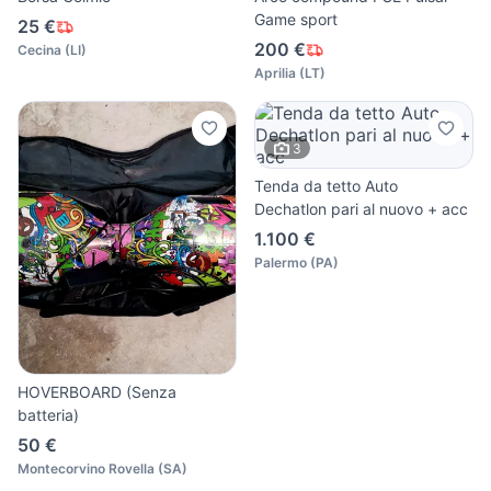
Game sport
25 €
200 €
Cecina
(
LI
)
Aprilia
(
LT
)
3
Tenda da tetto Auto
Dechatlon pari al nuovo + acc
1.100 €
Palermo
(
PA
)
HOVERBOARD (Senza
batteria)
50 €
Montecorvino Rovella
(
SA
)