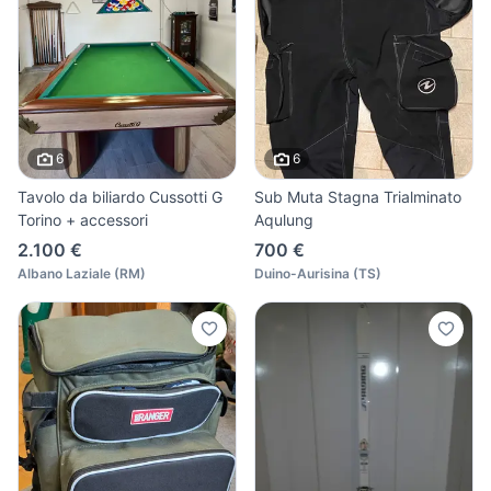
6
6
Tavolo da biliardo Cussotti G
Sub Muta Stagna Trialminato
Torino + accessori
Aqulung
2.100 €
700 €
Albano Laziale
(
RM
)
Duino-Aurisina
(
TS
)