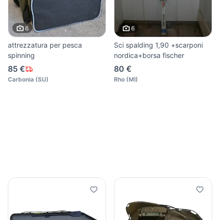
6
6
attrezzatura per pesca
Sci spalding 1,90 +scarponi
spinning
nordica+borsa fischer
85 €
80 €
Carbonia
(
SU
)
Rho
(
MI
)